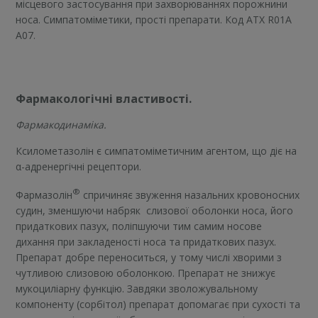
місцевого застосування при захворюваннях порожнини
носа. Симпатоміметики, прості препарати. Код АТХ R01А
А07.
Фармакологічні властивості.
Фармакодинаміка.
Ксилометазолін є симпатоміметичним агентом, що діє на
α-адренергічні рецептори.
®
Фармазолін
спричиняє звуження назальних кровоносних
судин, зменшуючи набряк слизової оболонки носа, його
придаткових пазух, поліпшуючи тим самим носове
дихання при закладеності носа та придаткових пазух.
Препарат добре переноситься, у тому числі хворими з
чутливою слизовою оболонкою. Препарат не знижує
мукоциліарну функцію. Завдяки зволожувальному
компоненту (сорбітол) препарат допомагає при сухості та