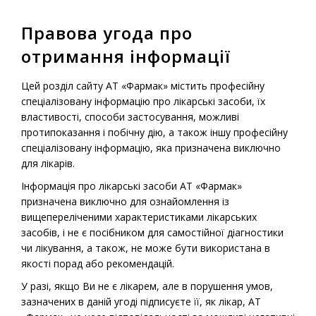
Правова угода про
МЕНЮ
отримання інформації
Головна
-
Продукція
-
Безрецептурні лікарські засоби
-
Цей розділ сайту АТ «Фармак» містить професійну
Фармазолін® (краплі) 0,05%
спеціалізовану інформацію про лікарські засоби, їх
властивості, способи застосування, можливі
протипоказання і побічну дію, а також іншу професійну
спеціалізовану інформацію, яка призначена виключно
Безрецептурний лікарський препарат
для лікарів.
Фармазолін® (краплі)
Інформація про лікарські засоби АТ «Фармак»
0,05%
призначена виключно для ознайомлення із
вищепереліченими характеристиками лікарських
засобів, і не є посібником для самостійної діагностики
чи лікування, а також, не може бути використана в
якості порад або рекомендацій.
У разі, якщо Ви не є лікарем, але в порушення умов,
зазначених в даній угоді підписуєте її, як лікар, АТ