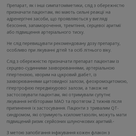
Препарат, як і інші симпатоміметики, слід з обережністю
призначати пацієнтам, які мають сильні реакції на
адренергічні засоби, що проявляються у вигляді
безсоння, запаморочення, тремтіння, серцевої аритмії
або підвищення артеріального тиску.
Не слід перевищувати рекомендовану дозу препарату,
особливо при лікуванні дітей та осіб літнього віку.
Слід з обережністю призначати препарат пацієнтам із
серцево-судинними захворюваннями, артеріальною
гіпертензією, хворим на цукровий діабет, із
захворюваннями щитовидної залози, феохромоцитомою,
гіпертрофією передміхурової залози, а також не
застосовувати пацієнтам, які отримували супутнє
лікування інгібіторами МАО та протягом 2 тижнів після
припинення їх застосування. Пацієнти з тривалим QT-
синдромом, які отримують ксилометазолін, можуть мати
підвищений ризик серйозних шлуночкових аритмій.
З метою запобігання інфікування кожен флакон з