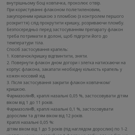
внутрішньому боці ковпачка, проколює отвір.
При користуванні флаконом поліетиленовим,
закупореним кришкою з пломбою (з контролем першого
розкриття) слід прокрутити кришку, розриваючи пломбу.
Безпосередньо перед застосуванням препарату флакон
треба потримати в долоні, щоб підігріти його до
температури тіла.
Спосіб застосування крапель:
1. Ковпачок/кришку відгвинтити, зняти.
2. Повернути флакон дном догори і злегка натискаючи на
корпус флакона, закапати необхідну кількість крапель у
кожен носовий хід.
3. Після застосування закрити флакон ковпачком/
кришкою.
Фармазолін®, краплі назальні 0,05 %, застосовувати дітям
віком від 1 до 11 років.
Фармазолін®, краплі назальні 0,1 %, застосовувати
дорослим та дітям віком від 12 років.
Краплі назальні 0,05 %:
дітям віком від 1 до 5 років (під наглядом дорослих) по 1-2