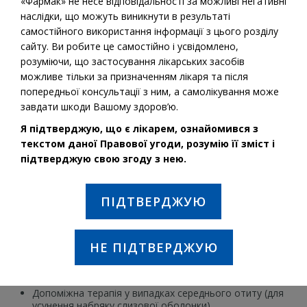
«Фармак» не несе відповідальності за можливі негативні
наслідки, що можуть виникнути в результаті
самостійного використання інформації з цього розділу
сайту. Ви робите це самостійно і усвідомлено,
розуміючи, що застосування лікарських засобів
можливе тільки за призначенням лікаря та після
попередньої консультації з ним, а самолікування може
завдати шкоди Вашому здоров’ю.
Я підтверджую, що є лікарем, ознайомився з
текстом даної Правової угоди, розумію її зміст і
Діюча речовина:
Ксилометазолін
підтверджую свою згоду з нею.
ПОКАЗАННЯ ДО ЗАСТОСУВАННЯ:
ПІДТВЕРДЖУЮ
Симптоматичне лікування закладеності носа при
застуді, сінній гарячці, при інших алергічних ринітах,
синуситах.
НЕ ПІДТВЕРДЖУЮ
Для полегшення відтоку секрету при захворюваннях
придаткових пазух носа.
Допоміжна терапія у випадках середнього отиту (для
усунення набряку слизової оболонки).