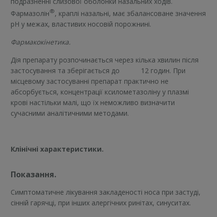
подразненні слизової оболонки назальних ходів.
®
Фармазолін
, краплі назальні, має збалансоване значення
рН у межах, властивих носовій порожнині.
Фармакокінетика.
Дія препарату розпочинається через кілька хвилин після
застосування та зберігається до 12 годин. При
місцевому застосуванні препарат практично не
абсорбується, концентрації ксилометазоліну у плазмі
крові настільки малі, що їх неможливо визначити
сучасними аналітичними методами.
Клінічні характеристики.
Показання.
Симптоматичне лікування закладеності носа при застуді,
сінній гарячці, при інших алергічних ринітах, синуситах.