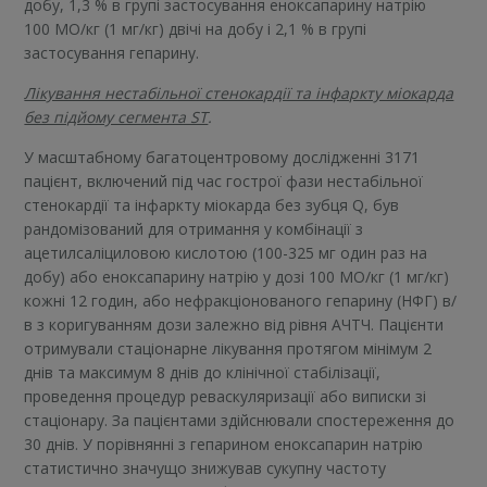
добу, 1,3 % в групі застосування еноксапарину натрію
100 МО/кг (1 мг/кг) двічі на добу і 2,1 % в групі
застосування гепарину.
Лікування нестабільної стенокардії та інфаркту міокарда
без підйому сегмента ST
.
У масштабному багатоцентровому дослідженні 3171
пацієнт, включений під час гострої фази нестабільної
стенокардії та інфаркту міокарда без зубця Q, був
рандомізований для отримання у комбінації з
ацетилсаліциловою кислотою (100-325 мг один раз на
добу) або еноксапарину натрію у дозі 100 МО/кг (1 мг/кг)
кожні 12 годин, або нефракціонованого гепарину (НФГ) в/
в з коригуванням дози залежно від рівня АЧТЧ. Пацієнти
отримували стаціонарне лікування протягом мінімум 2
днів та максимум 8 днів до клінічної стабілізації,
проведення процедур реваскуляризації або виписки зі
стаціонару. За пацієнтами здійснювали спостереження до
30 днів. У порівнянні з гепарином еноксапарин натрію
статистично значущо знижував сукупну частоту