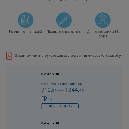
Розчин для ін'єкцій
Підшкірне введення
Для дорослих з 18
років
Завантажити інструкцію для застосування лікарського засобу
0,2 мл x 10
Орієнтовна ціна в аптеках:
710
,
—
1244
,
50
40
грн.
ЦІНИ В АПТЕКАХ
0,4 мл х 10