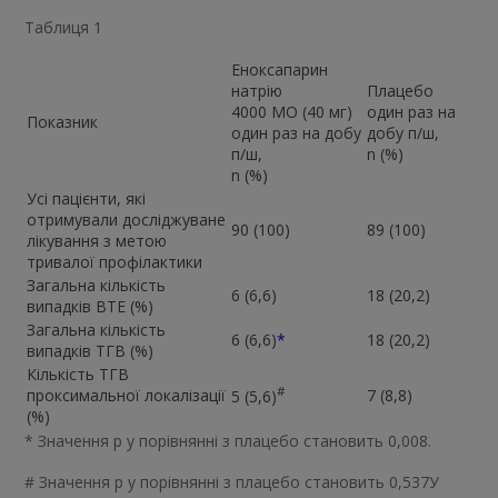
Таблиця 1
Еноксапарин
натрію
Плацебо
4000 МО (40 мг)
один раз на
Показник
один раз на добу
добу п/ш,
п/ш,
n (%)
n (%)
Усі пацієнти, які
отримували досліджуване
90 (100)
89 (100)
лікування з метою
тривалої профілактики
Загальна кількість
6 (6,6)
18 (20,2)
випадків ВТЕ (%)
Загальна кількість
6 (6,6)
*
18 (20,2)
випадків ТГВ (%)
Кількість ТГВ
#
проксимальної локалізації
7 (8,8)
5 (5,6)
(%)
* Значення p у порівнянні з плацебо становить 0,008.
# Значення p у порівнянні з плацебо становить 0,537У