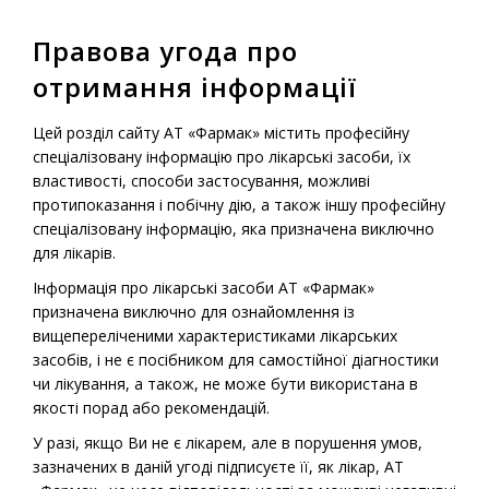
Правова угода про
МЕНЮ
отримання інформації
Головна
-
Продукція
-
Рецептурні лікарські засоби
-
Цей розділ сайту АТ «Фармак» містить професійну
Фленокс® 0,2 мл, 0,4 мл
спеціалізовану інформацію про лікарські засоби, їх
властивості, способи застосування, можливі
протипоказання і побічну дію, а також іншу професійну
спеціалізовану інформацію, яка призначена виключно
Рецептурний лікарський препарат
для лікарів.
Фленокс® 0,2 мл, 0,4 мл
Інформація про лікарські засоби АТ «Фармак»
призначена виключно для ознайомлення із
вищепереліченими характеристиками лікарських
засобів, і не є посібником для самостійної діагностики
чи лікування, а також, не може бути використана в
якості порад або рекомендацій.
У разі, якщо Ви не є лікарем, але в порушення умов,
зазначених в даній угоді підписуєте її, як лікар, АТ