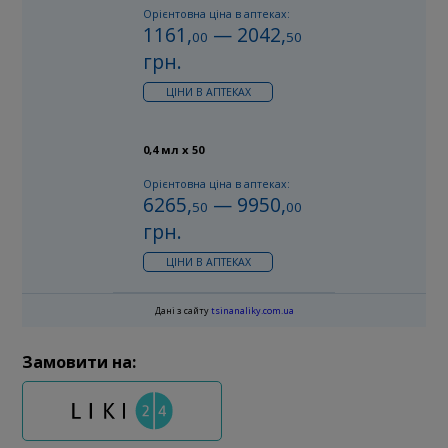
Орієнтовна ціна в аптеках:
1161
,
—
2042
,
00
50
грн.
ЦІНИ В АПТЕКАХ
0,4 мл х 50
Орієнтовна ціна в аптеках:
6265
,
—
9950
,
50
00
грн.
ЦІНИ В АПТЕКАХ
Дані з сайту
tsinanaliky.com.ua
Замовити на: