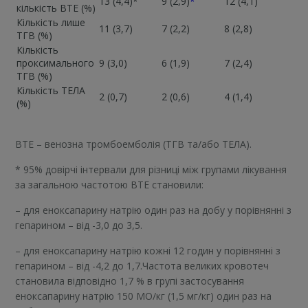
13 (4,4)*
9 (2,9)
*
12 (4,1)
кількість ВТЕ (%)
Кількість лише
11 (3,7)
7 (2,2)
8 (2,8)
ТГВ (%)
Кількість
проксимального
9 (3,0)
6 (1,9)
7 (2,4)
ТГВ (%)
Кількість ТЕЛА
2 (0,7)
2 (0,6)
4 (1,4)
(%)
ВТЕ – венозна тромбоемболія (ТГВ та/або ТЕЛА).
* 95% довірчі інтервали для різниці між групами лікування
за загальною частотою ВТЕ становили:
– для еноксапарину натрію один раз на добу у порівнянні з
гепарином – від -3,0 до 3,5.
– для еноксапарину натрію кожні 12 годин у порівнянні з
гепарином – від -4,2 до 1,7.Частота великих кровотеч
становила відповідно 1,7 % в групі застосування
еноксапарину натрію 150 МО/кг (1,5 мг/кг) один раз на