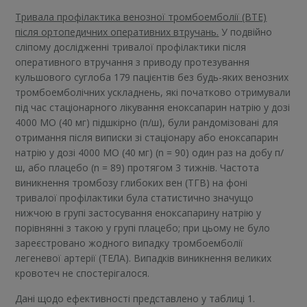
Тривала профілактика венозної тромбоемболії (ВТЕ)
після ортопедичних оперативних втручань.
У подвійно
сліпому дослідженні тривалої профілактики після
оперативного втручання з приводу протезування
кульшового суглоба 179 пацієнтів без будь-яких венозних
тромбоемболічних ускладнень, які початково отримували
під час стаціонарного лікування еноксапарин натрію у дозі
4000 МО (40 мг) підшкірно (п/ш), були рандомізовані для
отримання після виписки зі стаціонару або еноксапарин
натрію у дозі 4000 МО (40 мг) (n = 90) один раз на добу п/
ш, або плацебо (n = 89) протягом 3 тижнів. Частота
виникнення тромбозу глибоких вен (ТГВ) на фоні
тривалої профілактики була статистично значущо
нижчою в групі застосування еноксапарину натрію у
порівнянні з такою у групі плацебо; при цьому не було
зареєстровано жодного випадку тромбоемболії
легеневої артерії (ТЕЛА). Випадків виникнення великих
кровотеч не спостерігалося.
Дані щодо ефективності представлено у таблиці 1.