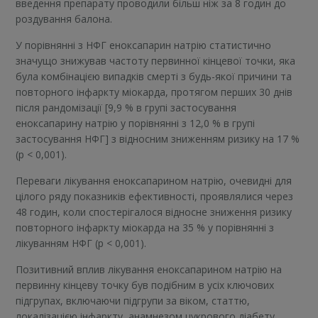
введення препарату проводили більш ніж за 8 годин до
роздування балона.
У порівнянні з НФГ еноксапарин натрію статистично
значущо знижував частоту первинної кінцевої точки, яка
була комбінацією випадків смерті з будь-якої причини та
повторного інфаркту міокарда, протягом перших 30 днів
після рандомізації [9,9 % в групі застосування
еноксапарину натрію у порівнянні з 12,0 % в групі
застосування НФГ] з відносним зниженням ризику на 17 %
(p < 0,001).
Переваги лікування еноксапарином натрію, очевидні для
цілого ряду показників ефективності, проявлялися через
48 годин, коли спостерігалося відносне зниження ризику
повторного інфаркту міокарда на 35 % у порівнянні з
лікуванням НФГ (p < 0,001).
Позитивний вплив лікування еноксапарином натрію на
первинну кінцеву точку був подібним в усіх ключових
підгрупах, включаючи підгрупи за віком, статтю,
локалізацією інфаркту, анамнезом цукрового діабету,