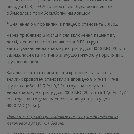
випадки ТГВ, ТЕЛА та смерті, яка була розцінена як
обумовлена тромбоемболічним явищем.
* Значення p у порівнянні з плацебо становить 0,0002
Через приблизно 3 місяці після включення пацієнтів у
дослідження частота виникнення ВТЕ в групі
застосування еноксапарину натрію у дозі 4000 МО (40 мг)
залишалася статистично значущо нижчою у порівнянні з
групою плацебо.
Загальна частота виникнення кровотеч та частота
великих кровотеч становили відповідно 8,6 % і 1,1 % в
групі плацебо, 11,7 % і 0,3 % в групі застосування
еноксапарину натрію у дозі 2000 МО (20 мг) та 12,6 % і 1,7
% в групі застосування еноксапарину натрію у дозі
4000 МО (40 мг).
Лікування тромбозу глибоких вен, із тромбоемболією
легеневої артерії чи без неї.