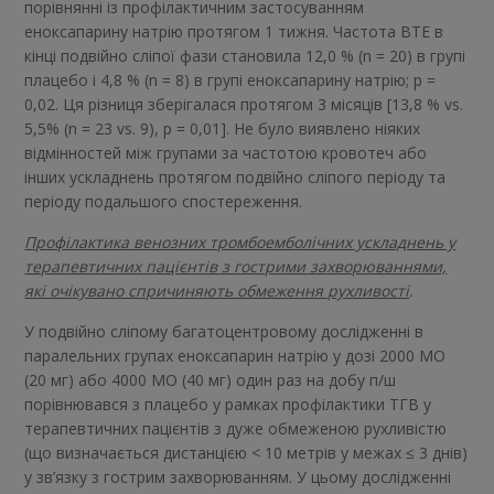
порівнянні із профілактичним застосуванням
еноксапарину натрію протягом 1 тижня. Частота ВТЕ в
кінці подвійно сліпої фази становила 12,0 % (n = 20) в групі
плацебо і 4,8 % (n = 8) в групі еноксапарину натрію; p =
0,02. Ця різниця зберігалася протягом 3 місяців [13,8 % vs.
5,5% (n = 23 vs. 9), p = 0,01]. Не було виявлено ніяких
відмінностей між групами за частотою кровотеч або
інших ускладнень протягом подвійно сліпого періоду та
періоду подальшого спостереження.
Профілактика венозних тромбоемболічних ускладнень у
терапевтичних пацієнтів з гострими захворюваннями,
які очікувано спричиняють обмеження рухливості
.
У подвійно сліпому багатоцентровому дослідженні в
паралельних групах еноксапарин натрію у дозі 2000 МО
(20 мг) або 4000 МО (40 мг) один раз на добу п/ш
порівнювався з плацебо у рамках профілактики ТГВ у
терапевтичних пацієнтів з дуже обмеженою рухливістю
(що визначається дистанцією < 10 метрів у межах ≤ 3 днів)
у зв’язку з гострим захворюванням. У цьому дослідженні