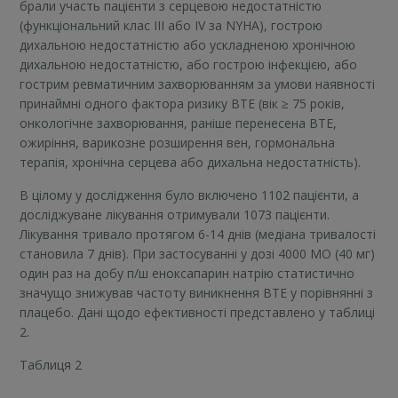
брали участь пацієнти з серцевою недостатністю
(функціональний клас III або IV за NYHA), гострою
дихальною недостатністю або ускладненою хронічною
дихальною недостатністю, або гострою інфекцією, або
гострим ревматичним захворюванням за умови наявності
принаймні одного фактора ризику ВТЕ (вік ≥ 75 років,
онкологічне захворювання, раніше перенесена ВТЕ,
ожиріння, варикозне розширення вен, гормональна
терапія, хронічна серцева або дихальна недостатність).
В цілому у дослідження було включено 1102 пацієнти, а
досліджуване лікування отримували 1073 пацієнти.
Лікування тривало протягом 6-14 днів (медіана тривалості
становила 7 днів). При застосуванні у дозі 4000 МО (40 мг)
один раз на добу п/ш еноксапарин натрію статистично
значущо знижував частоту виникнення ВТЕ у порівнянні з
плацебо. Дані щодо ефективності представлено у таблиці
2.
Таблиця 2