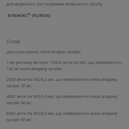
для медичного застосування лікарського засобу
®
ФЛЕНОКС
(FLENOX)
Склад:
діюча речовина:
еноксапарин натрію;
1 мл розчину містить: 10000 анти-Ха МО, що еквівалентно
100 мг еноксапарину натрію;
2000 анти-Ха МО/0,2 мл, що еквівалентно еноксапарину
натрію 20 мг;
4000 анти-Ха МО/0,4 мл, що еквівалентно еноксапарину
натрію 40 мг;
6000 анти-Ха МО/0,6 мл, що еквівалентно еноксапарину
натрію 60 мг;