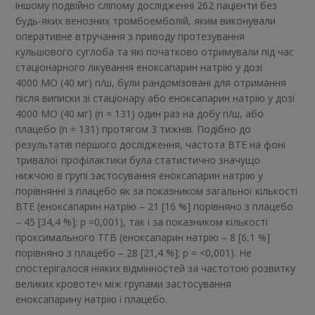
іншому подвійно сліпому дослідженні 262 пацієнти без
будь-яких венозних тромбоемболій, яким виконували
оперативне втручання з приводу протезування
кульшового суглоба та які початково отримували під час
стаціонарного лікування еноксапарин натрію у дозі
4000 МО (40 мг) п/ш, були рандомізовані для отримання
після виписки зі стаціонару або еноксапарин натрію у дозі
4000 МО (40 мг) (n = 131) один раз на добу п/ш, або
плацебо (n = 131) протягом 3 тижнів. Подібно до
результатів першого дослідження, частота ВТЕ на фоні
тривалої профілактики була статистично значущо
нижчою в групі застосування еноксапарин натрію у
порівнянні з плацебо як за показником загальної кількості
ВТЕ (еноксапарин натрію – 21 [16 %] порівняно з плацебо
– 45 [34,4 %]; p =0,001), так і за показником кількості
проксимального ТГВ (еноксапарин натрію – 8 [6,1 %]
порівняно з плацебо – 28 [21,4 %]; p = <0,001). Не
спостерігалося ніяких відмінностей за частотою розвитку
великих кровотеч між групами застосування
еноксапарину натрію і плацебо.