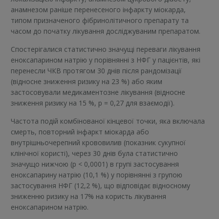
анамнезом раніше перенесеного інфаркту міокарда,
типом призначеного фібринолітичного препарату та
часом до початку лікування досліджуваним препаратом.
Спостерігалися статистично значущі переваги лікування
еноксапарином натрію у порівнянні з НФГ у пацієнтів, які
перенесли ЧКВ протягом 30 днів після рандомізації
(відносне зниження ризику на 23 %) або яким
застосовували медикаментозне лікування (відносне
зниження ризику на 15 %, p = 0,27 для взаємодії).
Частота подій комбінованої кінцевої точки, яка включала
смерть, повторний інфаркт міокарда або
внутрішньочерепний крововилив (показник сукупної
клінічної користі), через 30 днів була статистично
значущо нижчою (p < 0,0001) в групі застосування
еноксапарину натрію (10,1 %) у порівнянні з групою
застосування НФГ (12,2 %), що відповідає відносному
зниженню ризику на 17% на користь лікування
еноксапарином натрію.