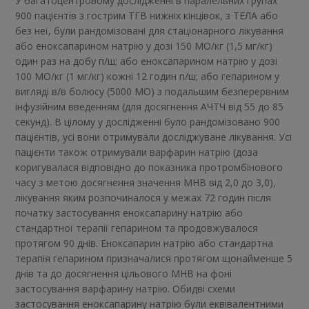
У багатоцентровому дослідженні в паралельних групах
900 пацієнтів з гострим ТГВ нижніх кінцівок, з ТЕЛА або
без неї, були рандомізовані для стаціонарного лікування
або еноксапарином натрію у дозі 150 МО/кг (1,5 мг/кг)
один раз на добу п/ш; або еноксапарином натрію у дозі
100 МО/кг (1 мг/кг) кожні 12 годин п/ш; або гепарином у
вигляді в/в болюсу (5000 МО) з подальшим безперервним
інфузійним введенням (для досягнення АЧТЧ від 55 до 85
секунд). В цілому у дослідженні було рандомізовано 900
пацієнтів, усі вони отримували досліджуване лікування. Усі
пацієнти також отримували варфарин натрію (доза
коригувалася відповідно до показника протромбінового
часу з метою досягнення значення МНВ від 2,0 до 3,0),
лікування яким розпочиналося у межах 72 годин після
початку застосування еноксапарину натрію або
стандартної терапії гепарином та продовжувалося
протягом 90 днів. Еноксапарин натрію або стандартна
терапія гепарином призначалися протягом щонайменше 5
днів та до досягнення цільового МНВ на фоні
застосування варфарину натрію. Обидві схеми
застосування еноксапарину натрію були еквівалентними