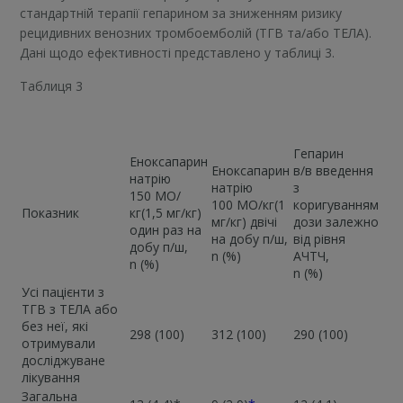
стандартній терапії гепарином за зниженням ризику
рецидивних венозних тромбоемболій (ТГВ та/або ТЕЛА).
Дані щодо ефективності представлено у таблиці 3.
Таблиця 3
Гепарин
Еноксапарин
Еноксапарин
в/в введення
натрію
натрію
з
150 МО/
100 МО/кг(1
коригуванням
Показник
кг(1,5 мг/кг)
мг/кг) двічі
дози залежно
один раз на
на добу п/ш,
від рівня
добу п/ш,
n (%)
АЧТЧ,
n (%)
n (%)
Усі пацієнти з
ТГВ з ТЕЛА або
без неї, які
298 (100)
312 (100)
290 (100)
отримували
досліджуване
лікування
Загальна