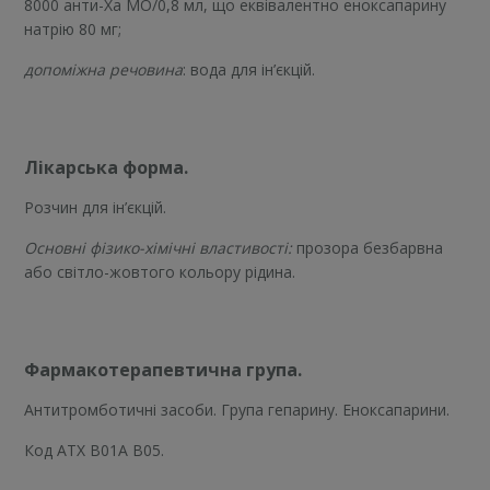
8000 анти-Ха МО/0,8 мл, що еквівалентно еноксапарину
натрію 80 мг;
допоміжна речовина
: вода для ін’єкцій.
Лікарська форма.
Розчин для ін’єкцій.
Основні фізико-хімічні властивості:
прозора безбарвна
або світло-жовтого кольору рідина.
Фармакотерапевтична група.
Антитромботичні засоби. Група гепарину. Еноксапарини.
Код АТХ В01А В05.