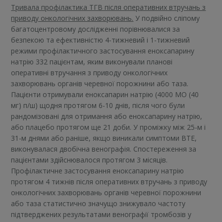
Тривала профілактика ТГВ після оперативних втручань з
приводу онкологічних захворювань.
У подвійно сліпому
багатоцентровому дослідженні порівнювалися за
безпекою та ефективністю 4-тижневий і 1-тижневий
режими профілактичного застосування еноксапарину
натрію 332 пацієнтам, яким виконували планові
оперативні втручання з приводу онкологічних
захворювань органів черевної порожнини або таза.
Пацієнти отримували еноксапарин натрію (4000 МО (40
мг) п/ш) щодня протягом 6-10 днів, після чого були
рандомізовані для отримання або еноксапарину натрію,
або плацебо протягом ще 21 доби. У проміжку між 25-м і
31-м днями або раніше, якщо виникали симптоми ВТЕ,
виконувалася двобічна венографія. Спостереження за
пацієнтами здійснювалося протягом 3 місяців.
Профілактичне застосування еноксапарину натрію
протягом 4 тижнів після оперативних втручань з приводу
онкологічних захворювань органів черевної порожнини
або таза статистично значущо знижувало частоту
підтверджених результатами венографії тромбозів у