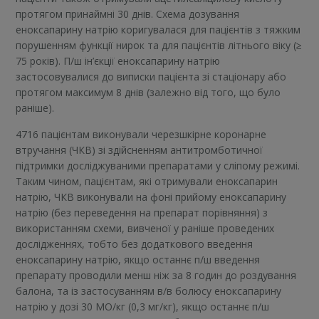
протягом принаймні 30 днів. Схема дозування
еноксапарину натрію коригувалася для пацієнтів з тяжким
порушенням функції нирок та для пацієнтів літнього віку (≥
75 років). П/ш ін’єкції еноксапарину натрію
застосовувалися до виписки пацієнта зі стаціонару або
протягом максимум 8 днів (залежно від того, що було
раніше).
4716 пацієнтам виконували черезшкірне коронарне
втручання (ЧКВ) зі здійсненням антитромботичної
підтримки досліджуваними препаратами у сліпому режимі.
Таким чином, пацієнтам, які отримували еноксапарин
натрію, ЧКВ виконували на фоні прийому еноксапарину
натрію (без переведення на препарат порівняння) з
використанням схеми, вивченої у раніше проведених
дослідженнях, тобто без додаткового введення
еноксапарину натрію, якщо останнє п/ш введення
препарату проводили менш ніж за 8 годин до роздування
балона, та із застосуванням в/в болюсу еноксапарину
натрію у дозі 30 МО/кг (0,3 мг/кг), якщо останнє п/ш