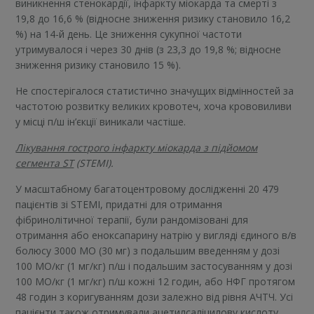
виникнення стенокардії, інфаркту міокарда та смерті з
19,8 до 16,6 % (відносне зниження ризику становило 16,2
%) на 14-й день. Це зниження сукупної частоти
утримувалося і через 30 днів (з 23,3 до 19,8 %; відносне
зниження ризику становило 15 %).
Не спостерігалося статистично значущих відмінностей за
частотою розвитку великих кровотеч, хоча крововиливи
у місці п/ш ін’єкції виникали частіше.
Лікування гострого інфаркту міокарда з підйомом
сегмента ST
(STEMI).
У масштабному багатоцентровому дослідженні 20 479
пацієнтів зі STEMI, придатні для отримання
фібринолітичної терапії, були рандомізовані для
отримання або еноксапарину натрію у вигляді єдиного в/в
болюсу 3000 МО (30 мг) з подальшим введенням у дозі
100 МО/кг (1 мг/кг) п/ш і подальшим застосуванням у дозі
100 МО/кг (1 мг/кг) п/ш кожні 12 годин, або НФГ протягом
48 годин з коригуванням дози залежно від рівня АЧТЧ. Усі
пацієнти також отримували ацетилсаліцилову кислоту