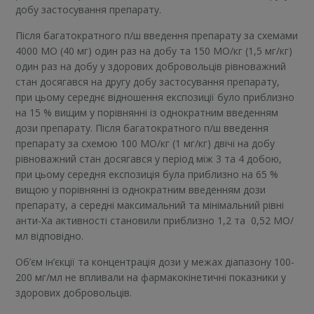
добу застосування препарату.
Після багатократного п/ш введення препарату за схемами
4000 МО (40 мг) один раз на добу та 150 МО/кг (1,5 мг/кг)
один раз на добу у здорових добровольців рівноважний
стан досягався на другу добу застосування препарату,
при цьому середнє відношення експозиції було приблизно
на 15 % вищим у порівнянні із однократним введенням
дози препарату. Після багатократного п/ш введення
препарату за схемою 100 МО/кг (1 мг/кг) двічі на добу
рівноважний стан досягався у період між 3 та 4 добою,
при цьому середня експозиція була приблизно на 65 %
вищою у порівнянні із однократним введенням дози
препарату, а середні максимальний та мінімальний рівні
анти-Ха активності становили приблизно 1,2 та 0,52 МО/
мл відповідно.
Об’єм ін’єкції та концентрація дози у межах діапазону 100-
200 мг/мл не впливали на фармакокінетичні показники у
здорових добровольців.