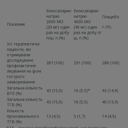
Еноксапарин
Еноксапарин
натрію
натрію
Плацебо
2000 МО
4000 МО
Показник
n (%)
(20 мг) один
(40 мг) один
раз на добу
раз на добу п/
п/ш, n (%)
ш, n (%)
Усі терапевтичні
пацієнти, які
отримували
досліджуване
287 (100)
291 (100)
288 (100)
профілактичне
лікування на фоні
гострого
захворювання
Загальна кількість
43 (15,0)
16 (5,5)*
43 (14,9)
ВТЕ (%)
Загальна кількість
43 (15,0)
16 (5,5)
40 (13,9)
ТГВ (%)
Кількість
проксимального
13 (4,5)
5 (1,7)
14 (4,9)
ТГВ (%)
ВТЕ – венозні тромбоемболічні події, що включали