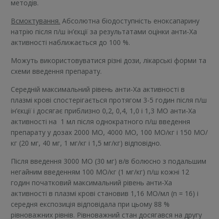
методів.
Всмоктування.
Абсолютна біодоступність еноксапарину
натрію після п/ш ін’єкції за результатами оцінки анти-Xa
активності наближається до 100 %.
Можуть використовуватися різні дози, лікарські форми та
схеми введення препарату.
Середній максимальний рівень анти-Xa активності в
плазмі крові спостерігається протягом 3-5 годин після п/ш
ін’єкції і досягає приблизно 0,2, 0,4, 1,0 і 1,3 МО анти-Xa
активності на 1 мл після однократного п/ш введення
препарату у дозах 2000 МО, 4000 МО, 100 МО/кг і 150 МО/
кг (20 мг, 40 мг, 1 мг/кг і 1,5 мг/кг) відповідно.
Після введення 3000 МО (30 мг) в/в болюсно з подальшим
негайним введенням 100 МО/кг (1 мг/кг) п/ш кожні 12
годин початковий максимальний рівень анти-Xa
активності в плазмі крові становив 1,16 МО/мл (n = 16) і
середня експозиція відповідала при цьому 88 %
рівноважних рівнів. Рівноважний стан досягався на другу