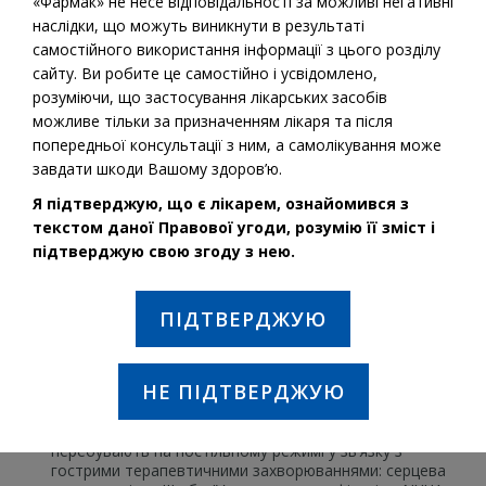
«Фармак» не несе відповідальності за можливі негативні
наслідки, що можуть виникнути в результаті
самостійного використання інформації з цього розділу
сайту. Ви робите це самостійно і усвідомлено,
розуміючи, що застосування лікарських засобів
можливе тільки за призначенням лікаря та після
попередньої консультації з ним, а самолікування може
завдати шкоди Вашому здоров’ю.
Я підтверджую, що є лікарем, ознайомився з
текстом даної Правової угоди, розумію її зміст і
підтверджую свою згоду з нею.
Діюча речовина:
Еноксапарин натрію
ПІДТВЕРДЖУЮ
ПОКАЗАННЯ ДО ЗАСТОСУВАННЯ:
Профілактика венозної тромбоемболії при хірургічних
втручаннях, які супроводжуються помірним та
НЕ ПІДТВЕРДЖУЮ
високим тромбогенним ризиком;
профілактика тромбозу глибоких вен у пацієнтів, які
перебувають на постільному режимі у зв’язку з
гострими терапевтичними захворюваннями: серцева