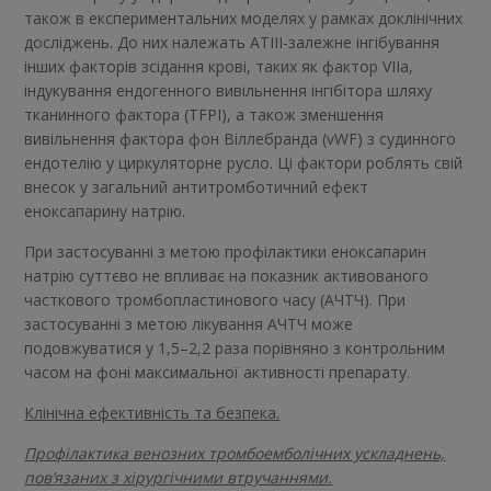
також в експериментальних моделях у рамках доклінічних
досліджень. До них належать ATIII-залежне інгібування
інших факторів зсідання крові, таких як фактор VIIa,
індукування ендогенного вивільнення інгібітора шляху
тканинного фактора (TFPI), а також зменшення
вивільнення фактора фон Віллебранда (vWF) з судинного
ендотелію у циркуляторне русло. Ці фактори роблять свій
внесок у загальний антитромботичний ефект
еноксапарину натрію.
При застосуванні з метою профілактики еноксапарин
натрію суттєво не впливає на показник активованого
часткового тромбопластинового часу (АЧТЧ). При
застосуванні з метою лікування АЧТЧ може
подовжуватися у 1,5–2,2 раза порівняно з контрольним
часом на фоні максимальної активності препарату.
Клінічна ефективність та безпека.
Профілактика венозних тромбоемболічних ускладнень,
пов’язаних з хірургічними втручаннями.