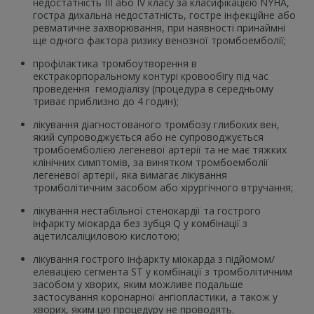
недостатність ІІІ або ІV класу за класифікацією NYHA,
гостра дихальна недостатність, гостре інфекційне або
ревматичне захворювання, при наявності принаймні
ще одного фактора ризику венозної тромбоемболії;
профілактика тромбоутворення в
екстракорпоральному контурі кровообігу під час
проведення гемодіалізу (процедура в середньому
триває приблизно до 4 годин);
лікування діагностованого тромбозу глибоких вен,
який супроводжується або не супроводжується
тромбоемболією легеневої артерії та не має тяжких
клінічних симптомів, за винятком тромбоемболії
легеневої артерії, яка вимагає лікування
тромболітичним засобом або хірургічного втручання;
лікування нестабільної стенокардії та гострого
інфаркту міокарда без зубця Q у комбінації з
ацетилсаліциловою кислотою;
лікування гострого інфаркту міокарда з підйомом/
елевацією сегмента ST у комбінації з тромболітичним
засобом у хворих, яким можливе подальше
застосування коронарної ангіопластики, а також у
хворих, яким цю процедуру не проводять.