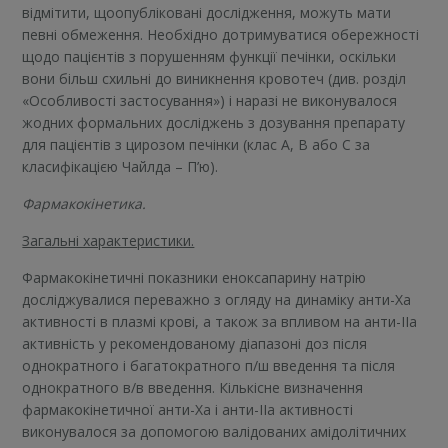
відмітити, щоопубліковані дослідження, можуть мати
певні обмеження. Необхідно дотримуватися обережності
щодо пацієнтів з порушенням функції печінки, оскільки
вони більш схильні до виникнення кровотеч (див. розділ
«Особливості застосування») і наразі не виконувалося
жодних формальних досліджень з дозування препарату
для пацієнтів з цирозом печінки (клас A, B або C за
класифікацією Чайлда – П’ю).
Фармакокінетика.
Загальні характеристики.
Фармакокінетичні показники еноксапарину натрію
досліджувалися переважно з огляду на динаміку анти-Xa
активності в плазмі крові, а також за впливом на анти-IIa
активність у рекомендованому діапазоні доз після
однократного і багатократного п/ш введення та після
однократного в/в введення. Кількісне визначення
фармакокінетичної анти-Xa і анти-IIa активності
виконувалося за допомогою валідованих амідолітичних