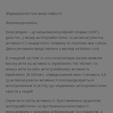
Фармакологічні властивості.
Фармакодинаміка.
Еноксапарин – це низькомолекулярний гепарин (НМГ),
дальтон, у якому антитромботична та антикоагулянтна
активності стандартного гепарину не пов’язані між собою.
Діюча речовина представлена у вигляді натрієвої солі.
В очищеній системі
in vitro
еноксапарин натрію виявляє
високу анти-Xa активність (приблизно 100 МО/мг) та
низьку анти-IIa (або антитромбінову) активність
(приблизно 28 МО/мг), співвідношення яких становить 3,6.
Ці антикоагулянтні активності опосередковуються
антитромбіном III (ATIII), що обумовлює антитромботичні
ефекти у людей.
Окрім анти-Xa/IIa активності, було виявлено додаткові
антитромботичні та протизапальні властивості
еноксапарину у здорових добровольців та у пацієнтів, а