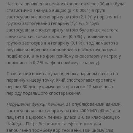
Частота виникнення великих кровотеч через 30 днів була
статистично значущо вищою (p < 0,0001) в групі
застосування еноксапарину натрію (2,1 %) у порівнянні з
групою застосування гепарину (1,4 %). У групі
застосування еноксапарину натрію була вища частота
шлунково-кишкових кровотеч (0,5 %) у порівнянні з
групою застосування гепарину (0,1 %), тоді як частота
внутрішньочерепних крововиливів в обох групах була
подібною (0,8 % на фоні прийому еноксапарину натрію у
порівнянні із 0,7 % на фоні прийому гепарину).
Позитивний вплив лікування еноксапарином натрію на
первинну кінцеву точку, який спостерігався протягом
перших 30 днів, утримувався протягом 12-місячного
періоду подальшого спостереження.
Порушення функції печінки.
За опублікованими даними,
застосування еноксапарину натрію 4000 МО (40 мг) для
пацієнтів з цирозом печінки (класи B-C за класифікацією
Чайлда – П’ю) є безпечним та ефективним для
запобігання тромбозу ворітної вени. При цьому слід