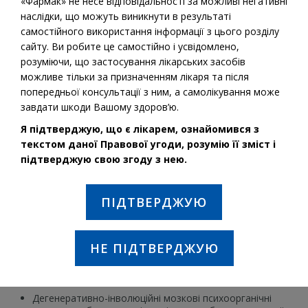
«Фармак» не несе відповідальності за можливі негативні
наслідки, що можуть виникнути в результаті
самостійного використання інформації з цього розділу
сайту. Ви робите це самостійно і усвідомлено,
розуміючи, що застосування лікарських засобів
можливе тільки за призначенням лікаря та після
попередньої консультації з ним, а самолікування може
завдати шкоди Вашому здоров’ю.
Я підтверджую, що є лікарем, ознайомився з
текстом даної Правової угоди, розумію її зміст і
підтверджую свою згоду з нею.
Діюча речовина:
Холіну альфосцерат
ПІДТВЕРДЖУЮ
ПОКАЗАННЯ ДО ЗАСТОСУВАННЯ:
Гострий період тяжкої черепно-мозкової травми з
переважно стовбуровим рівнем ушкодження
НЕ ПІДТВЕРДЖУЮ
(порушення свідомості, коматозний стан, вогнищева
півкульна симптоматика, симптоми ушкодження
стовбура мозку).
Дегенеративно-інволюційні мозкові психоорганічні