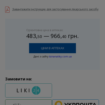
Завантажити інструкцію для застосування лікарського засобу
Орієнтовна ціна в аптеках:
483
,
—
966
,
грн.
50
40
ЦІНИ В АПТЕКАХ
Дані з сайту
tsinanaliky.com.ua
Замовити на: