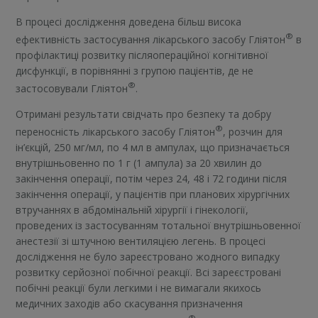
В процесі дослідження доведена більш висока
®
ефективність застосування лікарського засобу Гліятон
в
профілактиці розвитку післяопераційної когнітивної
дисфункції, в порівнянні з групою пацієнтів, де не
®
застосовували Гліятон
.
Отримані результати свідчать про безпеку та добру
®
переносність лікарського засобу Гліятон
, розчин для
ін’єкцій, 250 мг/мл, по 4 мл в ампулах, що призначається
внутрішньовенно по 1 г (1 ампула) за 20 хвилин до
закінчення операції, потім через 24, 48 і 72 години після
закінчення операції, у пацієнтів при планових хірургічних
втручаннях в абдомінальній хірургії і гінекології,
проведених із застосуванням тотальної внутрішньовенної
анестезії зі штучною вентиляцією легень. В процесі
дослідження не було зареєстровано жодного випадку
розвитку серйозної побічної реакції. Всі зареєстровані
побічні реакції були легкими і не вимагали якихось
медичних заходів або скасування призначення
®