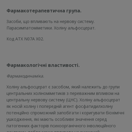
Фармакотерапевтична група.
Засоби, що впливають на нервову систему.
Парасимпатоміметики. Холіну альфосцерат.
Код АТХ N07A X02.
Фармакологічні властивості.
Фармакодинаміка.
Холіну альфосцерат є засобом, який належить до групи
центральних холіноміметиків з переважним впливом на
центральну нервову систему (ЦНС). Холіну альфосцерат
як носій холіну і попередній агент фосфатидилхоліну
потенційно спроможний запобігати і коригувати біохімічні
ушкодження, які мають особливе значення серед
патогенних факторів психоорганічного інволюційного