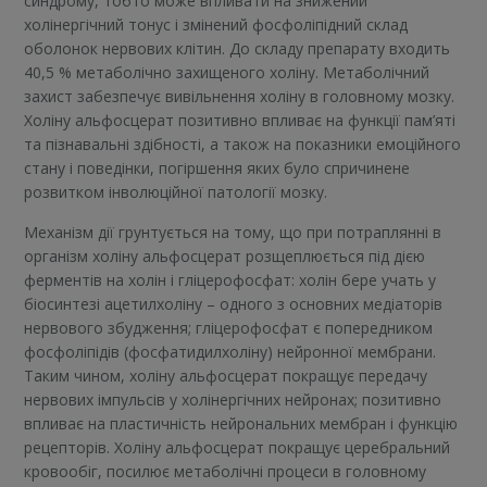
синдрому, тобто може впливати на знижений
холінергічний тонус і змінений фосфоліпідний склад
оболонок нервових клітин. До складу препарату входить
40,5 % метаболічно захищеного холіну. Метаболічний
захист забезпечує вивільнення холіну в головному мозку.
Холіну альфосцерат позитивно впливає на функції пам’яті
та пізнавальні здібності, а також на показники емоційного
стану і поведінки, погіршення яких було спричинене
розвитком інволюційної патології мозку.
Механізм дії грунтується на тому, що при потраплянні в
організм холіну альфосцерат розщеплюється під дією
ферментів на холін і гліцерофосфат: холін бере учать у
біосинтезі ацетилхоліну – одного з основних медіаторів
нервового збудження; гліцерофосфат є попередником
фосфоліпідів (фосфатидилхоліну) нейронної мембрани.
Таким чином, холіну альфосцерат покращує передачу
нервових імпульсів у холінергічних нейронах; позитивно
впливає на пластичність нейрональних мембран і функцію
рецепторів. Холіну альфосцерат покращує церебральний
кровообіг, посилює метаболічні процеси в головному