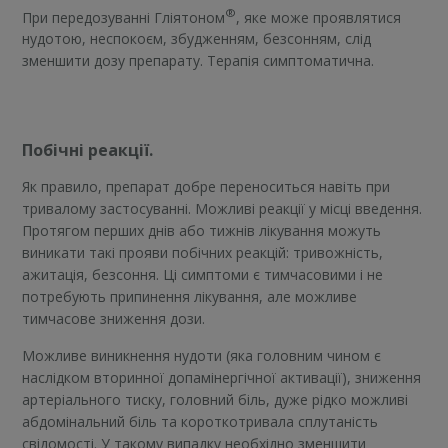
®
При передозуванні Гліятоном
, яке може проявлятися
нудотою, неспокоєм, збудженням, безсонням, слід
зменшити дозу препарату. Терапія симптоматична.
Побічні реакції.
Як правило, препарат добре переноситься навіть при
тривалому застосуванні. Можливі реакції у місці введення.
Протягом перших днів або тижнів лікування можуть
виникати такі прояви побічних реакцій: тривожність,
ажитація, безсоння. Ці симптоми є тимчасовими і не
потребують припинення лікування, але можливе
тимчасове зниження дози.
Можливе виникнення нудоти (яка головним чином є
наслідком вторинної допамінергічної активації), зниження
артеріального тиску, головний біль, дуже рідко можливі
абдомінальний біль та короткотривала сплутаність
свідомості. У такому випадку необхідно зменшити