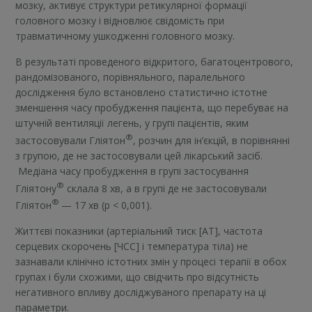
мозку, активує структури ретикулярної формації
головного мозку і відновлює свідомість при
травматичному ушкодженні головного мозку.
В результаті проведеного відкритого, багатоцентрового,
рандомізованого, порівняльного, паралельного
дослідження було встановлено статистично істотне
зменшення часу пробудження пацієнта, що перебуває на
штучній вентиляції легень, у групі пацієнтів, яким
®
застосовували Гліятон
, розчин для ін’єкцій, в порівнянні
з групою, де не застосовували цей лікарський засіб.
Медіана часу пробудження в групі застосування
®
Гліятону
склала 8 хв, а в групі де не застосовували
®
Гліятон
— 17 хв (р < 0,001).
Життєві показники (артеріальний тиск [АТ], частота
серцевих скорочень [ЧСС] і температура тіла) не
зазнавали клінічно істотних змін у процесі терапії в обох
групах і були схожими, що свідчить про відсутність
негативного впливу досліджуваного препарату на ці
параметри.