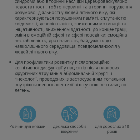
синдроми або вторинні наслідки цереброваскулярної
недостатності, тобто первинні та вторинні порушення
розумової діяльності у людей літнього віку, які
характеризуються порушенням пам’яті, сплутаністю
свідомості, дезорієнтацією, зниженням мотивації та
ініціативності, зниженням здатності до концентрації;
зміни в емоційній сфері та сфері поведінки: емоційна
нестабільність, дратівливість, байдужість до
навколишнього середовища; псевдомеланхолія у
людей літнього віку.
Для профілактики розвитку післяопераційної
когнітивної дисфункції у пацієнтів після планових
хірургічних втручань в абдомінальній хірургії і
гінекології, проведених із застосуванням тотальної
внутрішньовенної анестезії зі штучною вентиляцією
легень.
Розчин для ін'єкцій
Декілька способів
Для дорослих з 18
введення
років