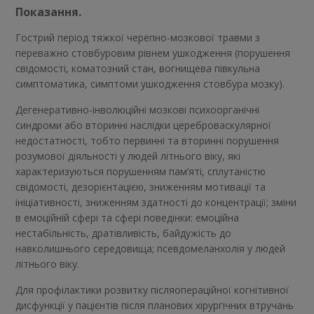
Показання.
Гострий період тяжкої черепно-мозкової травми з
переважно стовбуровим рівнем ушкодження (порушення
свідомості, коматозний стан, вогнищева півкульна
симптоматика, симптоми ушкодження стовбура мозку).
Дегенеративно-інволюційні мозкові психоорганічні
синдроми або вторинні наслідки цереброваскулярної
недостатності, тобто первинні та вторинні порушення
розумової діяльності у людей літнього віку, які
характеризуються порушенням пам’яті, сплутаністю
свідомості, дезорієнтацією, зниженням мотивації та
ініціативності, зниженням здатності до концентрації; зміни
в емоційній сфері та сфері поведінки: емоційна
нестабільність, дратівливість, байдужість до
навколишнього середовища; псевдомеланхолія у людей
літнього віку.
Для профілактики розвитку післяопераційної когнітивної
дисфункції у пацієнтів після планових хірургічних втручань