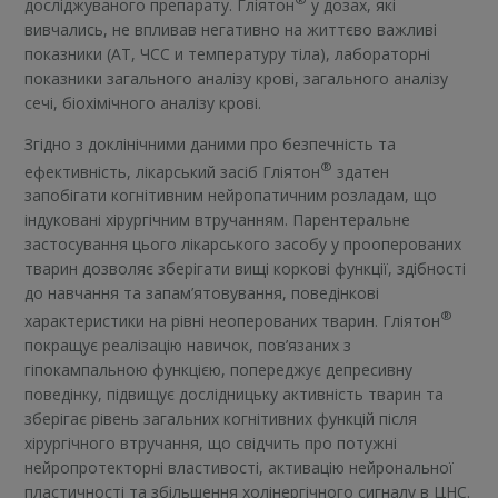
досліджуваного препарату. Гліятон
у дозах, які
вивчались, не впливав негативно на життєво важливі
показники (АТ, ЧСС и температуру тіла), лабораторні
показники загального аналізу крові, загального аналізу
сечі, біохімічного аналізу крові.
Згідно з доклінічними даними про безпечність та
®
ефективність, лікарський засіб Гліятон
здатен
запобігати когнітивним нейропатичним розладам, що
індуковані хірургічним втручанням. Парентеральне
застосування цього лікарського засобу у прооперованих
тварин дозволяє зберігати вищі коркові функції, здібності
до навчання та запам’ятовування, поведінкові
®
характеристики на рівні неоперованих тварин. Гліятон
покращує реалізацію навичок, пов’язаних з
гіпокампальною функцією, попереджує депресивну
поведінку, підвищує дослідницьку активність тварин та
зберігає рівень загальних когнітивних функцій після
хірургічного втручання, що свідчить про потужні
нейропротекторні властивості, активацію нейрональної
пластичності та збільшення холінергічного сигналу в ЦНС.