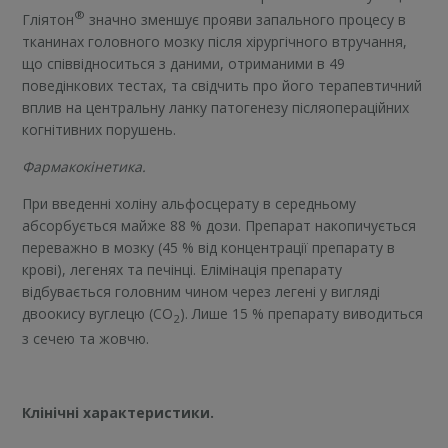
®
Гліятон
значно зменшує прояви запального процесу в
тканинах головного мозку після хірургічного втручання,
що співвідноситься з даними, отриманими в 49
поведінкових тестах, та свідчить про його терапевтичний
вплив на центральну ланку патогенезу післяопераційних
когнітивних порушень.
Фармакокінетика.
При введенні холіну альфосцерату в середньому
абсорбується майже 88 % дози. Препарат накопичується
переважно в мозку (45 % від концентрації препарату в
крові), легенях та печінці. Елімінація препарату
відбувається головним чином через легені у вигляді
двоокису вуглецю (СО
). Лише 15 % препарату виводиться
2
з сечею та жовчю.
Клінічні характеристики.