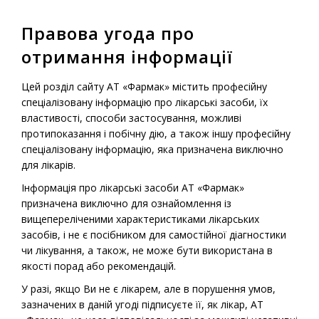
Правова угода про
МЕНЮ
отримання інформації
Головна
-
Продукція
-
Рецептурні лікарські засоби
-
Цей розділ сайту АТ «Фармак» містить професійну
Гліятон® (розчин)
спеціалізовану інформацію про лікарські засоби, їх
властивості, способи застосування, можливі
протипоказання і побічну дію, а також іншу професійну
спеціалізовану інформацію, яка призначена виключно
Рецептурний лікарський препарат
для лікарів.
Гліятон® (розчин)
Інформація про лікарські засоби АТ «Фармак»
призначена виключно для ознайомлення із
вищепереліченими характеристиками лікарських
засобів, і не є посібником для самостійної діагностики
чи лікування, а також, не може бути використана в
якості порад або рекомендацій.
У разі, якщо Ви не є лікарем, але в порушення умов,
зазначених в даній угоді підписуєте її, як лікар, АТ