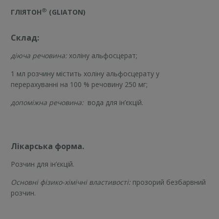
®
ГЛІЯТОН
(
GLIATON
)
Склад:
діюча речовина:
холіну альфосцерат;
1 мл розчину містить холіну альфосцерату у
перерахуванні на 100 % речовину 250 мг;
допоміжна речовина:
вода для ін’єкцій.
Лікарська форма.
Розчин для ін’єкцій.
Основні фізико-хімічні властивості:
прозорий безбарвний
розчин.