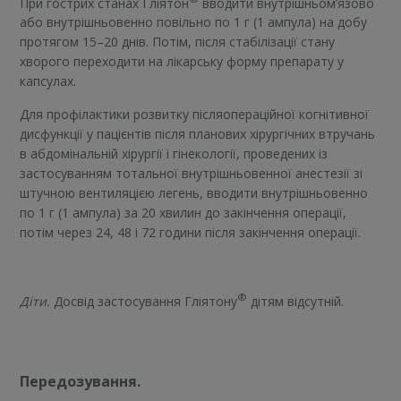
При гострих станах Гліятон
вводити внутрішньом’язово
або внутрішньовенно повільно по 1 г (1 ампула) на добу
протягом 15–20 днів. Потім, після стабілізації стану
хворого переходити на лікарську форму препарату у
капсулах.
Для профілактики розвитку післяопераційної когнітивної
дисфункції у пацієнтів після планових хірургічних втручань
в абдомінальній хірургії і гінекології, проведених із
застосуванням тотальної внутрішньовенної анестезії зі
штучною вентиляцією легень, вводити внутрішньовенно
по 1 г (1 ампула) за 20 хвилин до закінчення операції,
потім через 24, 48 і 72 години після закінчення операції.
®
Діти.
Досвід застосування Гліятону
дітям відсутній.
Передозування.