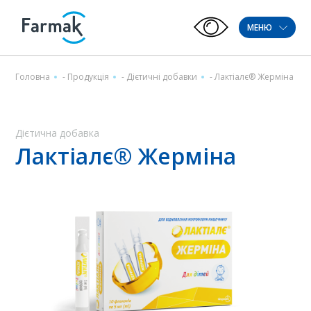
МЕНЮ
Головна
-
Продукція
-
Дієтичні добавки
-
Лактіалє® Жерміна
Дієтична добавка
Лактіалє® Жерміна