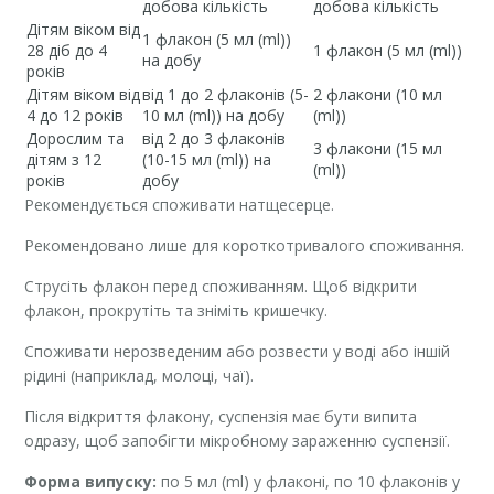
добова кількість
добова кількість
Дітям віком від
1 флакон (5 мл (ml))
28 діб до 4
1 флакон (5 мл (ml))
на добу
років
Дітям віком від
від 1 до 2 флаконів (5-
2 флакони (10 мл
4 до 12 років
10 мл (ml)) на добу
(ml))
Дорослим та
від 2 до 3 флаконів
3 флакони (15 мл
дітям з 12
(10-15 мл (ml)) на
(ml))
років
добу
Рекомендується споживати натщесерце.
Рекомендовано лише для короткотривалого споживання.
Струсіть флакон перед споживанням. Щоб відкрити
флакон, прокрутіть та зніміть кришечку.
Споживати нерозведеним або розвести у воді або іншій
рідині (наприклад, молоці, чаї).
Після відкриття флакону, суспензія має бути випита
одразу, щоб запобігти мікробному зараженню суспензії.
Форма випуску:
по 5 мл (ml) у флаконі, по 10 флаконів у