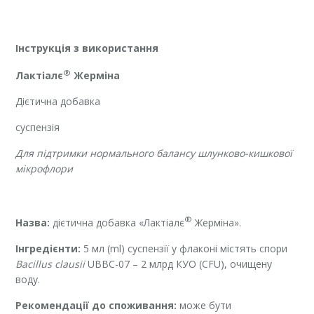
Інструкція з використання
®
Лактіалє
Жерміна
Дієтична добавка
суспензія
Для підтримки нормального балансу шлунково-кишкової
мікрофлори
®
Назва:
дієтична добавка «Лактіалє
Жерміна».
Інгредієнти:
5 мл (ml) суспензії у флаконі містять спори
Bacillus clausii
UBBC-07 – 2 млрд КУО (CFU), очищену
воду.
Рекомендації до споживання:
може бути