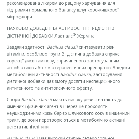
рекомендована лікарем до раціону харчування для
підтримки нормального балансу шлунково-кишкової
мікрофлори.
НАУКОВО ДОВЕДЕНІ ВЛАСТИВОСТІ ІНГРЕДІЄНТІВ
®
ДІЄТИЧНОЇ ДОБАВКИ Лактіалє
Жерміна:
Завдяки здатності
Bacillus clausii
синтезувати різні
вітаміни, особливо групи В, дієтична добавка сприяє
корекції дисвітамінозу, спричиненого застосуванням
антибіотиків або хіміотерапевтичних препаратів. Завдяки
метаболічній активності
Bacillus clausii,
застосування
дієтичної добавки дає змогу досягти неспецифічного
антигенного та антитоксичного ефекту.
Спори
Bacillus clausii
мають високу резистентність до
хімічних і фізичних агентів і через це проходять
неушкодженими крізь бар’єр шлункового соку в кишечний
тракт, де вони перетворюються в метаболічно активні
вегетативні клітини.
Bacillus clausii
має високий ступінь гетерологічної