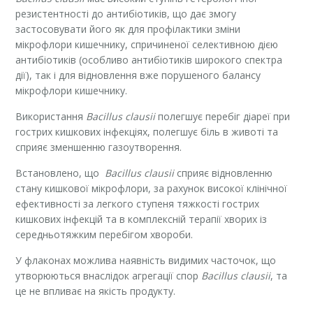
резистентності до антибіотиків, що дає змогу
застосовувати його як для профілактики зміни
мікрофлори кишечнику, спричиненої селективною дією
антибіотиків (особливо антибіотиків широкого спектра
дії), так і для відновлення вже порушеного балансу
мікрофлори кишечнику.
Використання
Bacillus clausii
полегшує перебіг діареї при
гострих кишкових інфекціях, полегшує біль в животі та
сприяє зменшенню газоутворення.
Встановлено, що
Bacillus clausii
сприяє відновленню
стану кишкової мікрофлори, за рахунок високої клінічної
ефективності за легкого ступеня тяжкості гострих
кишкових інфекцій та в комплексній терапії хворих із
середньотяжким перебігом хвороби.
У флаконах можлива наявність видимих часточок, що
утворюються внаслідок агрегації спор
Bacillus clausii
, та
це не впливає на якість продукту.