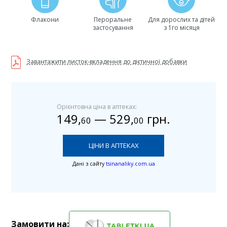
Флакони
Пероральне
Для дорослих та дітей
застосування
з 1го місяця
Завантажити листок-вкладення до дієтичної добавки
Орієнтовна ціна в аптеках:
149
,
—
529
,
грн.
60
00
ЦІНИ В АПТЕКАХ
Дані з сайту
tsinanaliky.com.ua
Замовити на: