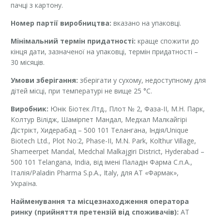
пачці з картону.
Номер партії виробництва:
вказано на упаковці.
Мінімальний термін придатності:
краще спожити до
кінця дати, зазначеної на упаковці, термін придатності –
30 місяців.
Умови зберігання:
зберігати у сухому, недоступному для
дітей місці, при температурі не вище 25 °С.
Виробник:
Юнік Біотек Лтд., Плот № 2, Фаза-II, М.Н. Парк,
Колтур Вілідж, Шамірпет Мандал, Медхал Малкайгірі
Дістрікт, Хидерабад – 500 101 Телангана, Індія/Unique
Biotech Ltd., Plot No:2, Phase-II, M.N. Park, Kolthur Village,
Shameerpet Mandal, Medchal Malkajgiri District, Hyderabad –
500 101 Telangana, India, від імені Паладін Фарма C.п.А.,
Італія/Paladin Pharma S.p.A., Italy, для АТ «Фармак»,
Україна.
Найменування та місцезнаходження оператора
ринку (прийняття претензій від споживачів):
АТ