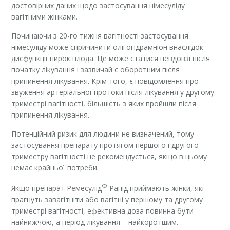
достовірних даних щодо застосування німесуліду
вагітними жінками.
Починаючи з 20-го тижня вагітності застосування
німесуліду може спричинити олігогідрамніон внаслідок
дисфункції нирок плода. Це може статися невдовзі після
початку лікування і зазвичай є оборотним після
припинення лікування. Крім того, є повідомлення про
звуження артеріальної протоки після лікування у другому
триместрі вагітності, більшість з яких пройшли після
припинення лікування.
Потенційний ризик для людини не визначений, тому
застосування препарату протягом першого і другого
триместру вагітності не рекомендується, якщо в цьому
немає крайньої потреби.
®
Якщо препарат Ремесулід
Рапід приймають жінки, які
прагнуть завагітніти або вагітні у першому та другому
триместрі вагітності, ефективна доза повинна бути
найнижчою, а період лікування – найкоротшим.