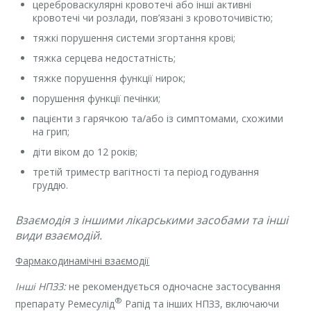
цереброваскулярні кровотечі або інші активні
кровотечі чи розлади, пов’язані з кровоточивістю;
тяжкі порушення системи згортання крові;
тяжка серцева недостатність;
тяжке порушення функції нирок;
порушення функції печінки;
пацієнти з гарячкою та/або із симптомами, схожими
на грип;
діти віком до 12 років;
третій триместр вагітності та період годування
груддю.
Взаємодія з іншими лікарськими засобами та інші
види взаємодій.
Фармакодинамічні взаємодії
Інші
НПЗЗ:
не рекомендується одночасне застосування
®
препарату Ремесулід
Рапід та інших НПЗЗ, включаючи