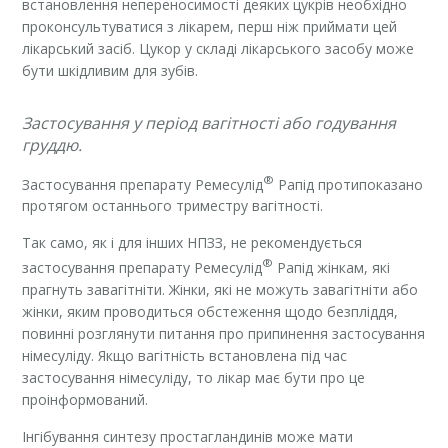
встановлення непереносимості деяких цукрів необхідно
проконсультуватися з лікарем, перш ніж приймати цей
лікарський засіб. Цукор у складі лікарського засобу може
бути шкідливим для зубів.
Застосування у період вагітності або годування
груддю.
®
Застосування препарату Ремесулід
Рапід протипоказано
протягом останнього триместру вагітності.
Так само, як і для інших НПЗЗ, не рекомендується
®
застосування препарату Ремесулід
Рапід жінкам, які
прагнуть завагітніти. Жінки, які не можуть завагітніти або
жінки, яким проводиться обстеження щодо безпліддя,
повинні розглянути питання про припинення застосування
німесуліду. Якщо вагітність встановлена під час
застосування німесуліду, то лікар має бути про це
проінформований.
Інгібування синтезу простагландинів може мати