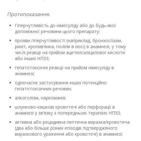
Протипоказання.
Гіперчутливість до німесуліду або до будь-якої
допоміжної речовини цього препарату;
прояви гіперчутливості (наприклад, бронхоспазм,
риніт, кропив’янка, поліпи в носі) в анамнезі, у тому
числі реакції на прийом ацетилсаліцилової кислоти
або інших НПЗЗ;
гепатотоксичні реакції на прийом німесуліду в
анамнезі;
одночасне застосування інших потенційно
гепатотоксичних речовин;
алкоголізм, наркоманія;
шлунково-кишкові кровотечі або перфорації в
анамнезі у зв’язку з попередньою терапією НПЗЗ;
активна або рецидивна пептична виразка/кровотеча
(два або більше різних епізодів підтвердженого
виразкового ураження або кровотечі) в анамнезі;