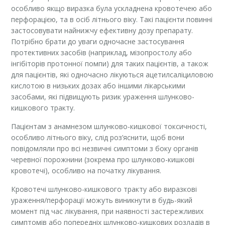
особливо якщо виразка була ускладнена кровотечею або
перфорацією, та в осіб літнього віку. Такі пацієнти повинні
застосовувати найнижчу ефективну дозу препарату.
Потрібно брати до уваги одночасне застосування
протективних засобів (наприклад, мізопростолу або
інгібіторів протонної помпи) для таких пацієнтів, а також
для пацієнтів, які одночасно лікуються ацетилсаліциловою
кислотою в низьких дозах або іншими лікарськими
засобами, які підвищують ризик ураження шлунково-
кишкового тракту.
Пацієнтам з анамнезом шлунково-кишкової токсичності,
особливо літнього віку, слід роз’яснити, щоб вони
повідомляли про всі незвичні симптоми з боку органів
черевної порожнини (зокрема про шлунково-кишкові
кровотечі), особливо на початку лікування.
Кровотечі шлунково-кишкового тракту або виразкові
ураження/перфорації можуть виникнути в будь-який
момент під час лікування, при наявності застережливих
симптомів або попередніх шлунково-кишкових розладів в