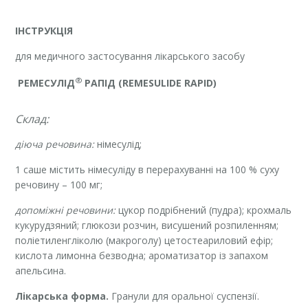
ІНСТРУКЦІЯ
для медичного застосування лікарського засобу
®
РЕМЕСУЛІД
РАПІД
(REMESULIDE RAPID)
Склад:
діюча речовина:
німесулід;
1 саше містить німесуліду в перерахуванні на 100 % суху
речовину – 100 мг;
допоміжні речовини:
цукор подрібнений (пудра); крохмаль
кукурудзяний; глюкози розчин, висушений розпиленням;
поліетиленгліколю (макроголу) цетостеариловий ефір;
кислота лимонна безводна; ароматизатор із запахом
апельсина.
Лікарська форма.
Гранули для оральної суспензії.