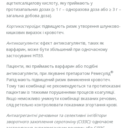
ацетилсаліцилову кислоту, яку приймають у
протизапальних дозах (≥ 1 г – одноразова доза або ≥ 3 г –
загальна добова доза).
Кортикостероїди:
підвищують ризик утворення шлунково-
кишкових виразок і кровотеч.
Антикоагулянти:
ефект антикоагулянтів, таких як
варфарин, може бути збільшений при одночасному
застосуванні НПЗЗ.
Пацієнти, які приймають варфарин або подібні
®
антикоагулянти, при лікуванні препаратом Ремесулід
Рапід мають підвищений ризик виникнення кровотеч.
Тому такі комбінації не рекомендуються та протипоказані
пацієнтам із тяжкими порушеннями процесів коагуляції.
Якщо неможливо уникнути комбінації вказаних речовин,
слід ретельно контролювати показники згортання крові.
Антиагрегантні речовини та cелективні інгібітори
зворотного захоплення серотоніну (СІЗЗС):
одночасне
застосування антиагрегантних речовин або СІЗЗС