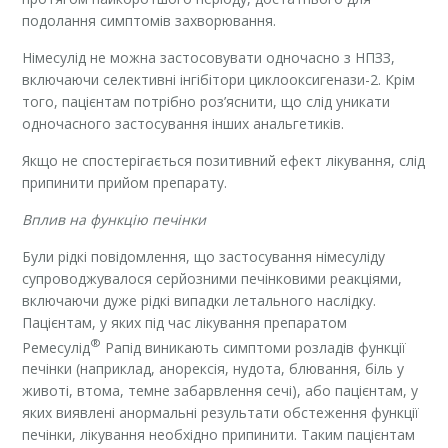
подолання симптомів захворювання.
Німесулід не можна застосовувати одночасно з НПЗЗ,
включаючи селективні інгібітори циклооксигенази-2. Крім
того, пацієнтам потрібно роз’яснити, що слід уникати
одночасного застосування інших анальгетиків.
Якщо не спостерігається позитивний ефект лікування, слід
припинити прийом препарату.
Вплив на функцію печінки
Були рідкі повідомлення, що застосування німесуліду
супроводжувалося серйозними печінковими реакціями,
включаючи дуже рідкі випадки летального наслідку.
Пацієнтам, у яких під час лікування препаратом
®
Ремесулід
Рапід виникають симптоми розладів функції
печінки (наприклад, анорексія, нудота, блювання, біль у
животі, втома, темне забарвлення сечі), або пацієнтам, у
яких виявлені анормальні результати обстеження функції
печінки, лікування необхідно припинити. Таким пацієнтам