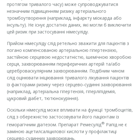
протягом тривалого часу) може супроводжуватися
незначним підвищенням ризику артеріального
тромбоутворення (наприклад, інфаркту міокарда або
інсульту). Не існує достатніх даних, які могли б виключити
цей ризик при застосуванні німесуліду.
Прийом німесуліду слід ретельно зважити для пацієнтів з
погано компенсованою артеріальною гіпертензією,
застійною серцевою недостатністю, ішемічною хворобою
серця, захворюванням периферичних артерій та/або
цереброваскулярним захворюванням. Подібним чином
слід оцінювати ініціювання тривалого лікування пацієнтів
із факторами ризику через серцево-судинні захворювання
(наприклад, артеріальна гіпертензія, гіперліпідемія,
цукровий діабет, тютюнокуріння).
Оскільки німесулід може впливати на функції тромбоцитів,
слід з обережністю застосовувати його пацієнтам із
®
геморагічним діатезом. Препарат Ремесулід
Рапід не є
заміною ацетилсаліцилової кислоти у профілактиці
серцево-судинних захворювань.