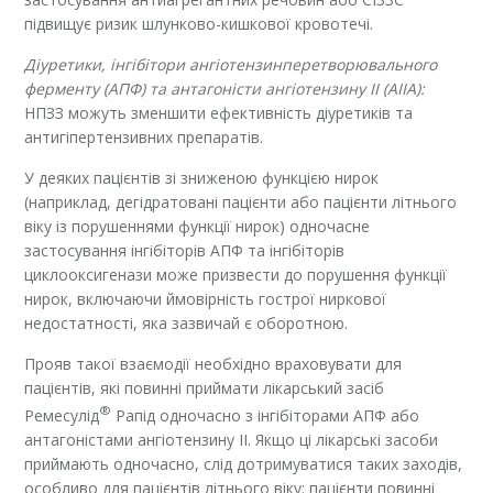
підвищує ризик шлунково-кишкової кровотечі.
Діуретики, інгібітори ангіотензинперетворювального
ферменту (АПФ) та антагоністи ангіотензину ІІ (АІІА):
НПЗЗ можуть зменшити ефективність діуретиків та
антигіпертензивних препаратів.
У деяких пацієнтів зі зниженою функцією нирок
(наприклад, дегідратовані пацієнти або пацієнти літнього
віку із порушеннями функції нирок) одночасне
застосування інгібіторів АПФ та інгібіторів
циклооксигенази може призвести до порушення функції
нирок, включаючи ймовірність гострої ниркової
недостатності, яка зазвичай є оборотною.
Прояв такої взаємодії необхідно враховувати для
пацієнтів, які повинні приймати лікарський засіб
®
Ремесулід
Рапід одночасно з інгібіторами АПФ або
антагоністами ангіотензину ІІ. Якщо ці лікарські засоби
приймають одночасно, слід дотримуватися таких заходів,
особливо для пацієнтів літнього віку: пацієнти повинні