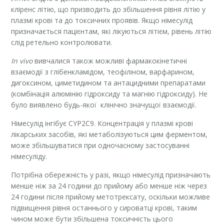
кліренс літію, що призводить до збільшення рівня літію у
плазмі крові та до токсичних проявів. Якщо німесулід
призначається пацієнтам, які лікуються літієм, рівень літію
слід ретельно контролювати.
In vivo
вивчалися також можливі фармакокінетичні
взаємодії з глібенкламідом, теофіліном, варфарином,
дигоксином, циметидином та антацидними препаратами
(комбінація алюмінію гідроксиду та магнію гідроксиду). Не
було виявлено будь-якої клінічно значущої взаємодії.
Німесулід інгібує CYP2C9. Концентрація у плазмі крові
лікарських засобів, які метаболізуються цим ферментом,
може збільшуватися при одночасному застосуванні
німесуліду.
Потрібна обережність у разі, якщо німесулід призначають
менше ніж за 24 години до прийому або менше ніж через
24 години після прийому метотрексату, оскільки можливе
підвищення рівня останнього у сироватці крові, таким
чином може бути збільшена токсичність цього