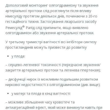
Допологовий моніторинг олігогідрамніону та звуження
артеріальної протоки слід розглянути після впливу
німесуліду протягом декількох днів, починаючи з 20-го
гестаційного тижня. Застосування лікарського засобу
®
Ремесулід
Рапід слід припинити, якщо виявлено
олігогідрамніон або звуження артеріальної протоки.
У третьому триместрі вагітності всі інгібітори синтезу
простагландинів можуть призвести до розвитку
у плода:
– серцево-легеневої токсичності (передчасне звуження/
закриття артеріальної протоки та легенева гіпертензія);
– дисфункції нирок із можливим подальшим розвитком
ниркової недостатності з олігогідрамніоном (див. вище);
у матері та плода в кінці вагітності:
– можливе збільшення часу кровотечі та
антиагрегаційний ефект, який може виникнути навіть при