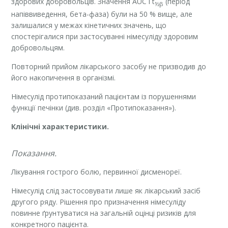
здорових добровольців. Значення AUC і t
(період
½β
напіввиведення, бета-фаза) були на 50 % вище, але
залишалися у межах кінетичних значень, що
спостерігалися при застосуванні німесуліду здоровим
добровольцям.
Повторний прийом лікарського засобу не призводив до
його накопичення в організмі.
Німесулід протипоказаний пацієнтам із порушеннями
функції печінки (див. розділ «Протипоказання»).
Клінічні характеристики.
Показання.
Лікування гострого болю, первинної дисменореї.
Німесулід слід застосовувати лише як лікарський засіб
другого ряду. Рішення про призначення німесуліду
повинне ґрунтуватися на загальній оцінці ризиків для
конкретного пацієнта.