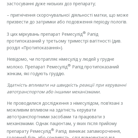
застосуванні дуже низьких доз препарату;
– пригнічення скорочувальної діяльності матки, що може
призвести до затримки або подовження періоду пологів.
®
З цих міркувань препарат Ремесулід
Рапід
протипоказаний у третьому триместрі вагітності (див.
розділ «Протипоказання»).
Невідомо, чи потрапляє німесулід у людей у грудне
®
молоко. Препарат Ремесулід
Рапід протипоказаний
жінкам, які годують груддю.
Здатність впливати на швидкість реакції при керуванні
автотранспортом або іншими механізмами.
Не проводилися дослідження з німесулідом, пов’язані з
можливим впливом на здатність керувати
автотранспортними засобами та працювати з
механізмами. Однак пацієнтам, у яких після прийому
®
препарату Ремесулід
Рапід виникає запаморочення,
головний біль або сонливість, слід відмовитися від