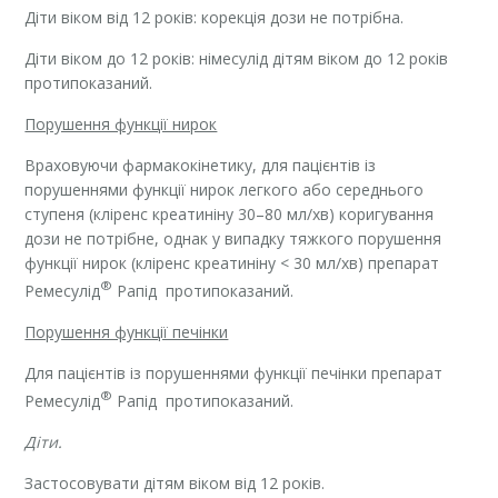
Діти віком від 12 років: корекція дози не потрібна.
Діти віком до 12 років: німесулід дітям віком до 12 років
протипоказаний.
Порушення функції нирок
Враховуючи фармакокінетику, для пацієнтів із
порушеннями функції нирок легкого або середнього
ступеня (кліренс креатиніну 30–80 мл/хв) коригування
дози не потрібне, однак у випадку тяжкого порушення
функції нирок (кліренс креатиніну < 30 мл/хв) препарат
®
Ремесулід
Рапід протипоказаний.
Порушення функції печінки
Для пацієнтів із порушеннями функції печінки препарат
®
Ремесулід
Рапід протипоказаний.
Діти.
Застосовувати дітям віком від 12 років.