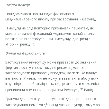
Шкірні реакції
Повідомлялося про випадки фіксованого
медикаментозного висипу при застосуванні німесуліду.
Німесулід не слід повторно призначати пацієнтам, які
мали в анамнезі фіксований медикаментозний висип,
пов’язаний із застосуванням німесуліду (див. розділ
«Побічні реакції»).
Вплив на фертильність
Застосування німесуліду може призвести до зниження
фертильності у жінок, тому не рекомендується
застосовувати препарат у випадках, коли жінка планує
вагітність. У жінок, які не можуть завагітніти або у яких
існує підозра на безплідність, слід розглянути можливість
®
припинення лікування препаратом Ремесулід
Рапід.
Гранули для приготування суспензії для перорального
®
застосування Ремесулід
Рапід містять цукор, тому у разі