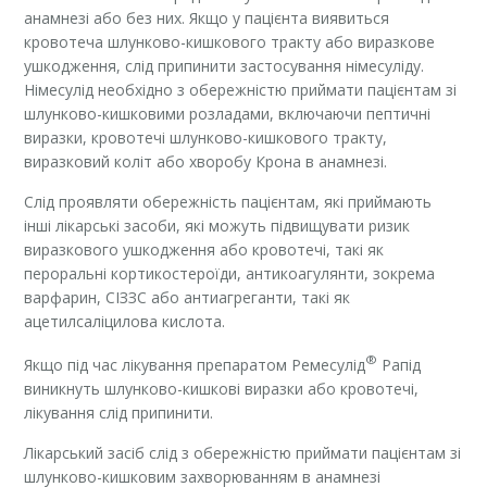
анамнезі або без них. Якщо у пацієнта виявиться
кровотеча шлунково-кишкового тракту або виразкове
ушкодження, слід припинити застосування німесуліду.
Німесулід необхідно з обережністю приймати пацієнтам зі
шлунково-кишковими розладами, включаючи пептичні
виразки, кровотечі шлунково-кишкового тракту,
виразковий коліт або хворобу Крона в анамнезі.
Слід проявляти обережність пацієнтам, які приймають
інші лікарські засоби, які можуть підвищувати ризик
виразкового ушкодження або кровотечі, такі як
пероральні кортикостероїди, антикоагулянти, зокрема
варфарин, СІЗЗС або антиагреганти, такі як
ацетилсаліцилова кислота.
®
Якщо під час лікування препаратом Ремесулід
Рапід
виникнуть шлунково-кишкові виразки або кровотечі,
лікування слід припинити.
Лікарський засіб слід з обережністю приймати пацієнтам зі
шлунково-кишковим захворюванням в анамнезі