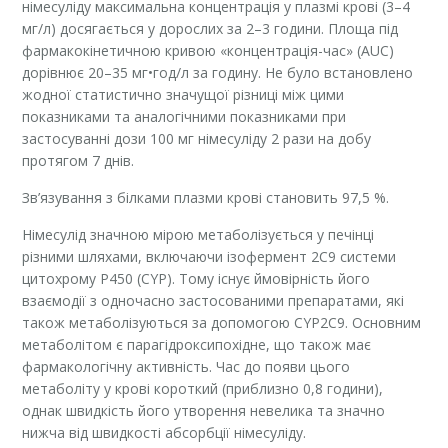
німесуліду максимальна концентрація у плазмі крові (3–4
мг/л) досягається у дорослих за 2–3 години. Площа під
фармакокінетичною кривою «концентрація-час» (AUC)
дорівнює 20–35 мг•год/л за годину. Не було встановлено
жодної статистично значущої різниці між цими
показниками та аналогічними показниками при
застосуванні дози 100 мг німесуліду 2 рази на добу
протягом 7 днів.
Зв’язування з білками плазми крові становить 97,5 %.
Німесулід значною мірою метаболізується у печінці
різними шляхами, включаючи ізофермент 2С9 системи
цитохрому Р450 (CYP). Тому існує ймовірність його
взаємодії з одночасно застосованими препаратами, які
також метаболізуються за допомогою CYP2C9. Основним
метаболітом є парагідроксипохідне, що також має
фармакологічну активність. Час до появи цього
метаболіту у крові короткий (приблизно 0,8 години),
однак швидкість його утворення невелика та значно
нижча від швидкості абсорбції німесуліду.