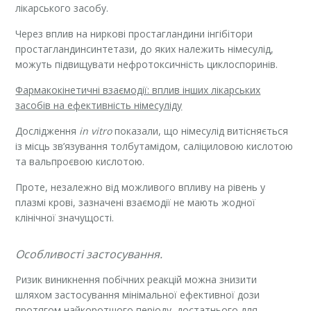
лікарського засобу.
Через вплив на ниркові простагландини інгібітори
простагландинсинтетази, до яких належить німесулід,
можуть підвищувати нефротоксичність циклоспоринів.
Фармакокінетичні взаємодії: вплив інших лікарських
засобів на ефективність німесуліду
Дослідження
in vitro
показали, що німесулід витісняється
із місць зв’язування толбутамідом, саліциловою кислотою
та вальпроєвою кислотою.
Проте, незалежно від можливого впливу на рівень у
плазмі крові, зазначені взаємодії не мають жодної
клінічної значущості.
Особливості застосування.
Ризик виникнення побічних реакцій можна знизити
шляхом застосування мінімальної ефективної дози
протягом найкоротшого періоду, достатнього для