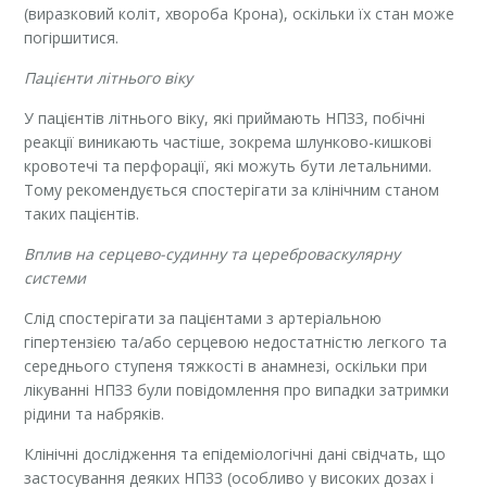
(виразковий коліт, хвороба Крона), оскільки їх стан може
погіршитися.
Пацієнти літнього віку
У пацієнтів літнього віку, які приймають НПЗЗ, побічні
реакції виникають частіше, зокрема шлунково-кишкові
кровотечі та перфорації, які можуть бути летальними.
Тому рекомендується спостерігати за клінічним станом
таких пацієнтів.
Вплив на серцево-судинну та цереброваскулярну
системи
Слід спостерігати за пацієнтами з артеріальною
гіпертензією та/або серцевою недостатністю легкого та
середнього ступеня тяжкості в анамнезі, оскільки при
лікуванні НПЗЗ були повідомлення про випадки затримки
рідини та набряків.
Клінічні дослідження та епідеміологічні дані свідчать, що
застосування деяких НПЗЗ (особливо у високих дозах і