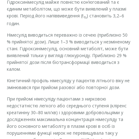
Гідроксинімесулід майже повністю кон’югований та є
єдиним метаболітом, що може бути виявлений у плазмі
крові. Період його напіввиведення (t
) становить 3,2–6
½
годин.
Німесулід виводиться переважно із сечею (приблизно 50
% прийнятої дози). Лише 1–3 % виводиться у незміненому
стані. Гідроксинімесулід, основний метаболіт, може бути
виявлений тільки у вигляді глюкуроніду. Приблизно 29 %
прийнятої дози після біотрансформації виводиться з
калом.
Кінетичний профіль німесуліду у пацієнтів літнього віку не
змінювався при прийомі разової або повторної дози.
При прийомі німесуліду пацієнтами з нирковою
недостатністю легкого або середнього ступеня (кліренс
креатиніну 30–80 мл/хв) і здоровими добровольцями у
дослідженнях максимальна концентрація німесуліду та
його основного метаболіту в плазмі крові в осіб із
порушеннями функції нирок не перевищувала таку у