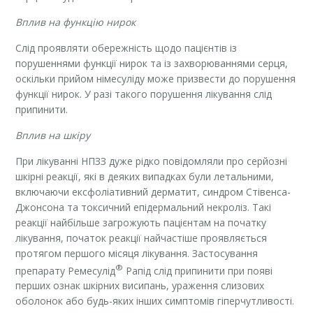
Вплив на функцію нирок
Слід проявляти обережність щодо пацієнтів із
порушеннями функції нирок та із захворюваннями серця,
оскільки прийом німесуліду може призвести до порушення
функції нирок. У разі такого порушення лікування слід
припинити.
Вплив на шкіру
При лікуванні НПЗЗ дуже рідко повідомляли про серйозні
шкірні реакції, які в деяких випадках були летальними,
включаючи ексфоліативний дерматит, синдром Стівенса-
Джонсона та токсичний епідермальний некроліз. Такі
реакції найбільше загрожують пацієнтам на початку
лікування, початок реакції найчастіше проявляється
протягом першого місяця лікування. Застосування
®
препарату Ремесулід
Рапід слід припинити при появі
перших ознак шкірних висипань, ураження слизових
оболонок або будь-яких інших симптомів гіперчутливості.