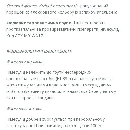
Основні фізико-хімічні властивості:
гранульований
порошок світло-жовтого кольору із запахом апельсина.
Фармакотерапевтична група.
Інші нестероїдні
протизапальні та протиревматичні препарати, німесулід.
Код АТХ M01A X17.
Фармакологічні властивості.
Фармакодинаміка.
Німесулід належить до групи нестероїдних
протизапальних засобів (НПЗЗ) із анальгезуючими та
жарознижувальними властивостями; німесулід діє як
інгібітор ферменту циклооксигенази, яка бере участь у
синтезі простагландинів.
Фармакокінетика.
Німесулід добре всмоктується при пероральному
застосуванні. Після прийому разової дози 100 мг