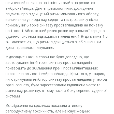
негативний вплив на вагітність та/або на розвиток
ембріона/плода. Дані епідеміологічних досліджень
свідчать про підвищений ризик мимовільного аборту,
виникнення у плода вад серця та гастрошизису після
прийому інгібіторів синтезу простагландинів на початку
вагітності. Абсолютний ризик розвитку аномалії серцево-
судинної системи підвищився з менш ніж 1 % до майже 1,5
%. Вважається, що ризик підвищується зі збільшенням
дози і тривалості лікування.
У дослідженнях на тваринах було доведено, що
застосування інгібіторів синтезу простагландинів
призводить до збільшення пре- і постімплантаційних
втрат і летальності ембріона/плода. Крім того, у тварин,
які отримували інгібітор синтезу простагландинів у період
органогенезу, була зареєстрована підвищена частота
різних вад розвитку, в тому числі з боку серцево-судинної
системи.
Дослідження на кроликах показали атипову
репродуктивну токсичність, але не існує жодних