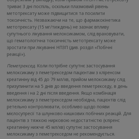
триває 3 дні поспіль, оскільки плазмовий рівень
метотрексату може підвищитися та посилити
токсичність. Незважаючи на те, що фармакокінетика
метотрексату (15 мг/тиждень) не зазнає впливу
супутнього лікування мелоксикамом, слід враховувати,
що гематологічна токсичність метотрексату може
зростати при лікуванні НПЗП (див. розділ «Побічні
реакції»).
Пеметрексед
. Коли потрібне супутнє застосування
мелоксикаму з пеметрекседом пацієнтам з кліренсом
креатиніну від 45 до 79 мл/хв, прийом мелоксикаму слід
призупинити на 5 днів до введення пеметрекседу, в день
введення і на 2 дні після введення. Якщо комбінація
мелоксикаму з пеметрекседом необхідна, пацієнтів слід
ретельно контролювати, особливо щодо появи
мієлосупресії та шлунково-кишкових побічних реакцій. Для
пацієнтів з тяжкою нирковою недостатністю (кліренс
креатиніну нижче 45 мл/хв) супутнє застосування
мелоксикаму з пеметрекседом не рекомендується.