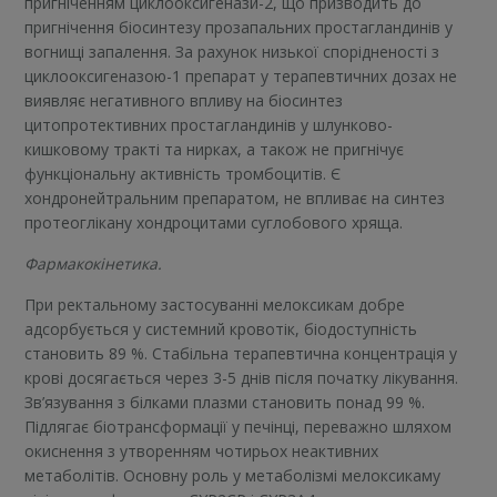
пригніченням циклооксигенази-2, що призводить до
пригнічення біосинтезу прозапальних простагландинів у
вогнищі запалення. За рахунок низької спорідненості з
циклооксигеназою-1 препарат у терапевтичних дозах не
виявляє негативного впливу на біосинтез
цитопротективних простагландинів у шлунково-
кишковому тракті та нирках, а також не пригнічує
функціональну активність тромбоцитів. Є
хондронейтральним препаратом, не впливає на синтез
протеоглікану хондроцитами суглобового хряща.
Фармакокінетика.
При ректальному застосуванні мелоксикам добре
адсорбується у системний кровотік, біодоступність
становить 89 %. Стабільна терапевтична концентрація у
крові досягається через 3-5 днів після початку лікування.
Зв’язування з білками плазми становить понад 99 %.
Підлягає біотрансформації у печінці, переважно шляхом
окиснення з утворенням чотирьох неактивних
метаболітів. Основну роль у метаболізмі мелоксикаму