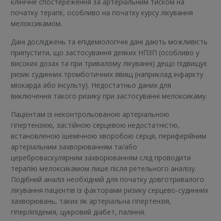
клінічне спостереження за артеріальним тиском на
початку терапії, особливо на початку курсу лікування
мелоксикамом.
Дані досліджень та епідеміологічні дані дають можливість
припустити, що застосування деяких НПЗП (особливо у
високих дозах та при тривалому лікуванні) дещо підвищує
ризик судинних тромботичних явищ (наприклад інфаркту
міокарда або інсульту). Недостатньо даних для
виключення такого ризику при застосуванні мелоксикаму.
Пацієнтам із неконтрольованою артеріальною
гіпертензією, застійною серцевою недостатністю,
встановленою ішемічною хворобою серця, периферійним
артеріальним захворюванням та/або
цереброваскулярним захворюванням слід проводити
терапію мелоксикамом лише після ретельного аналізу.
Подібний аналіз необхідний для початку довготривалого
лікування пацієнтів із факторами ризику серцево-судинних
захворювань, таких як артеріальна гіпертензія,
гіперліпідемія, цукровий діабет, паління.