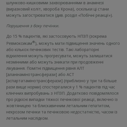
шлунково-кишковими захворюваннями в анамнезі
(виразковий коліт, хвороба Крона), оскільки ці стани
можуть загострюватися (див. розділ «Побічні реакції»).
Порушення з боку печінки.
До 15 % пацієнтів, які застосовують НПЗП (зокрема
®
Ревмоксикам
), можуть мати підвищення значень одного
або кількох печінкових тестів. Такі лабораторні
відхилення можуть прогресувати, можуть залишатися
незмінними або можуть зникати при продовженні
лікування. Помітні підвищення рівня АЛТ
[аланінамінотрансферази] або АСТ
[аспартатамінотрансферази] (приблизно у три та більше
рази вище норми) спостерігалися у 1 % пацієнтів під час
клінічних випробувань з НПЗП. Додатково повідомлялося
про рідкісні випадки тяжкої печінкової реакції, включно із
жовтяницею та блискавичним летальним гепатитом,
некрозом печінки та печінковою недостатністю, часом із
летальним наслідком.