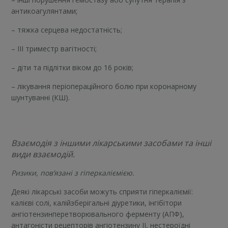
антикоагулянтами;
– тяжка серцева недостатність;
– III триместр вагітності;
– діти та підлітки віком до 16 років;
– лікування періопераційного болю при коронарному
шунтуванні (КШ).
Взаємодія з іншими лікарськими засобами та інші
види взаємодій.
Ризики, пов’язані з гіперкаліємією.
Деякі лікарські засоби можуть сприяти гіперкаліємії:
калієві солі, калійзберігальні діуретики, інгібітори
ангіотензинперетворювального ферменту (АПФ),
антагоністи рецепторів ангіотензину II, нестероїдні