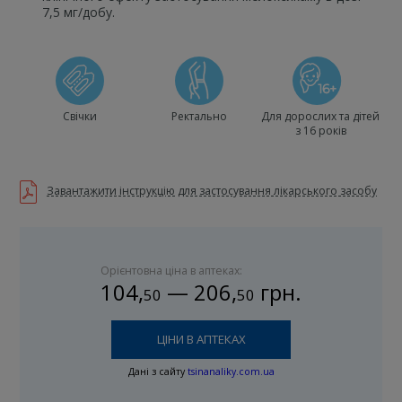
7,5 мг/добу.
Свічки
Ректально
Для дорослих та дітей
з 16 років
Завантажити інструкцію для застосування лікарського засобу
Орієнтовна ціна в аптеках:
104
,
—
206
,
грн.
50
50
ЦІНИ В АПТЕКАХ
Дані з сайту
tsinanaliky.com.ua