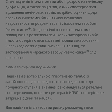
Стан пацієнтів із симптомами або підозрою на печінкову
дисфункцію, а також пацієнтів, у яких спостерігалися
відхилення печінкових тестів, потрібно оцінити щодо
розвитку симптомів більш тяжкої печінкової
недостатності впродовж терапії лікарським засобом
®
Ревмоксикам
. Якщо клінічні ознаки та симптоми
співвідносні з розвитком печінкових захворювань або
якщо спостерігаються системні прояви захворювання
(наприклад еозинофілія, висипання та інші), то
®
застосування лікарського засобу Ревмоксикам
слід
припинити.
Серцево-судинні порушення.
Пацієнтам з артеріальною гіпертензією та/або із
застійною серцевою недостатністю від легкого до
помірного ступеня в анамнезі рекомендується ретельне
спостереження, оскільки при терапії НПЗП спостерігалися
затримка рідини та набряк.
Для пацієнтів із факторами ризику рекомендується