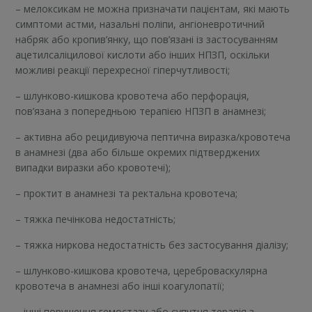
– мелоксикам не можна призначати пацієнтам, які мають
симптоми астми, назальні поліпи, ангіоневротичний
набряк або кропив’янку, що пов’язані із застосуванням
ацетилсаліцилової кислоти або інших НПЗП, оскільки
можливі реакції перехресної гіперчутливості;
– шлунково-кишкова кровотеча або перфорація,
пов’язана з попередньою терапією НПЗП в анамнезі;
– активна або рецидивуюча пептична виразка/кровотеча
в анамнезі (два або більше окремих підтверджених
випадки виразки або кровотечі);
– проктит в анамнезі та ректальна кровотеча;
– тяжка печінкова недостатність;
– тяжка ниркова недостатність без застосування діалізу;
– шлунково-кишкова кровотеча, цереброваскулярна
кровотеча в анамнезі або інші коагулопатії;
– інші порушення гемостазу або супутня терапія з