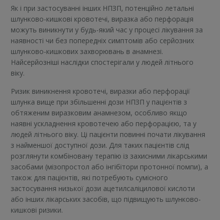
Як і при застосуванні інших НПЗП, потенційно летальні
шлунково-кишкові кровотечі, виразка або перфорація
можуть виникнути у будь-який час у процесі лікування за
наявності чи без попередніх симптомів або серйозних
шлунково-кишкових захворювань в анамнезі.
Найсерйозніші наслідки спостерігали у людей літнього
віку.
Ризик виникнення кровотечі, виразки або перфорації
шлунка вище при збільшенні дози НПЗП у пацієнтів з
обтяженим виразковим анамнезом, особливо якщо
наявні ускладнення кровотечею або перфорацією, та у
людей літнього віку. Ці пацієнти повинні почати лікування
з найменшої доступної дози. Для таких пацієнтів слід
розглянути комбіновану терапію із захисними лікарськими
засобами (мізопростол або інгібітори протонної помпи), а
також для пацієнтів, які потребують сумісного
застосування низької дози ацетилсаліцилової кислоти
або інших лікарських засобів, що підвищують шлунково-
кишкові ризики.