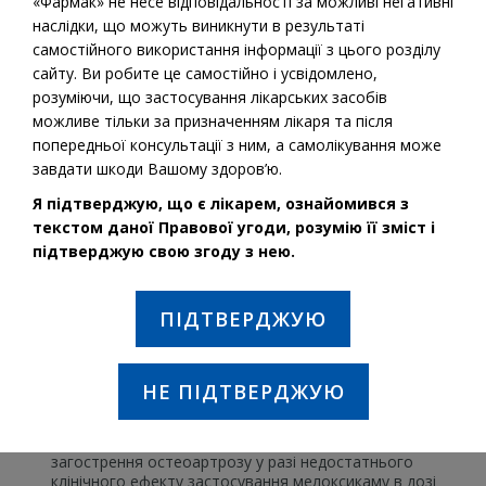
«Фармак» не несе відповідальності за можливі негативні
наслідки, що можуть виникнути в результаті
самостійного використання інформації з цього розділу
сайту. Ви робите це самостійно і усвідомлено,
розуміючи, що застосування лікарських засобів
можливе тільки за призначенням лікаря та після
попередньої консультації з ним, а самолікування може
завдати шкоди Вашому здоров’ю.
Я підтверджую, що є лікарем, ознайомився з
текстом даної Правової угоди, розумію її зміст і
підтверджую свою згоду з нею.
Діюча речовина:
Мелоксикам
ПІДТВЕРДЖУЮ
ПОКАЗАННЯ ДО ЗАСТОСУВАННЯ:
НЕ ПІДТВЕРДЖУЮ
Довготривале симптоматичне лікування
ревматоїдного артриту та анкілозивного спондиліту.
Короткотривале симптоматичне лікування
загострення остеоартрозу у разі недостатнього
клінічного ефекту застосування мелоксикаму в дозі