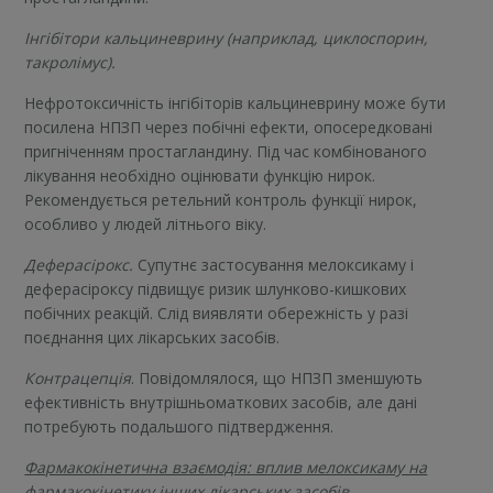
Інгібітори кальциневрину
(наприклад, циклоспорин,
такролімус).
Нефротоксичність інгібіторів кальциневрину може бути
посилена НПЗП через побічні ефекти, опосередковані
пригніченням простагландину. Під час комбінованого
лікування необхідно оцінювати функцію нирок.
Рекомендується ретельний контроль функції нирок,
особливо у людей літнього віку.
Деферасірокс.
Супутнє застосування мелоксикаму і
деферасіроксу підвищує ризик шлунково-кишкових
побічних реакцій. Слід виявляти обережність у разі
поєднання цих лікарських засобів.
Контрацепція
. Повідомлялося, що НПЗП зменшують
ефективність внутрішньоматкових засобів, але дані
потребують подальшого підтвердження.
Фармакокінетична взаємодія: вплив мелоксикаму на
фармакокінетику інших лікарських засобів.