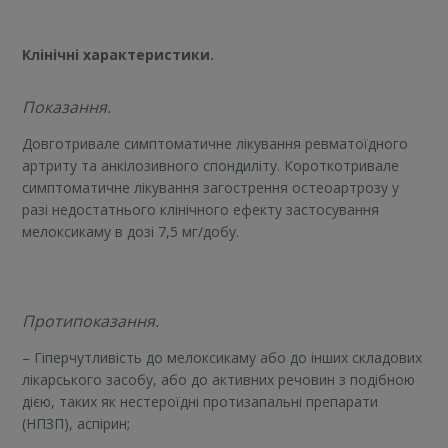
Клінічні характеристики.
Показання.
Довготривале симптоматичне лікування ревматоїдного
артриту та анкілозивного спондиліту. Короткотривале
симптоматичне лікування загострення остеоартрозу у
разі недостатнього клінічного ефекту застосування
мелоксикаму в дозі 7,5 мг/добу.
Протипоказання.
– Гіперчутливість до мелоксикаму або до інших складових
лікарського засобу, або до активних речовин з подібною
дією, таких як нестероїдні протизапальні препарати
(НПЗП), аспірин;