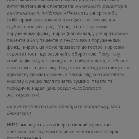
антигіпертензивних препаратів.
Антагоністи рецепторів
ангіотензину II, інгібітори АПФ
мають синергічний з
інгібіторами циклооксигенази ефект на зменшення
клубочкової фільтрації. У пацієнтів з існуючими
порушеннями функції нирок (наприклад, у дегідратованих
пацієнтів або у пацієнтів літнього віку з порушеннями
функції нирок), це може призвести до гострої ниркової
недостатності, що зазвичай є оборотною. Тому таку
комбінацію слід застосовувати з обережністю, особливо
пацієнтам літнього віку. Пацієнтам необхідно отримувати
адекватну кількість рідини, а також слід контролювати
ниркову функцію після початку сумісної терапії та
періодично надалі (див. розділ «Особливості
застосування»).
Інші антигіпертензивні препарати (наприклад, бета-
блокатори).
НПЗП зменшують антигіпертензивний ефект, що
пов’язано з інгібуючим впливом на вазодилататорні
простагландини.