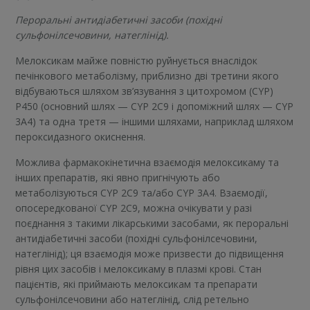
Пероральні антидіабетичні засоби (похідні
сульфонілсечовини, натеглінід).
Мелоксикам майже повністю руйнується внаслідок
печінкового метаболізму, приблизно дві третини якого
відбуваються шляхом зв’язування з цитохромом (CYP)
Р450 (основний шлях — CYP 2C9 і допоміжний шлях — CYP
3A4) та одна третя — іншими шляхами, наприклад шляхом
пероксидазного окиснення.
Можлива фармакокінетична взаємодія мелоксикаму та
інших препаратів, які явно пригнічують або
метаболізуються СYР 2С9 та/або СYР 3А4. Взаємодії,
опосередкованої CYP 2C9, можна очікувати у разі
поєднання з такими лікарськими засобами, як пероральні
антидіабетичні засоби (похідні сульфонілсечовини,
натеглінід); ця взаємодія може призвести до підвищення
рівня цих засобів і мелоксикаму в плазмі крові. Стан
пацієнтів, які приймають мелоксикам та препарати
сульфонілсечовини або натеглінід, слід ретельно