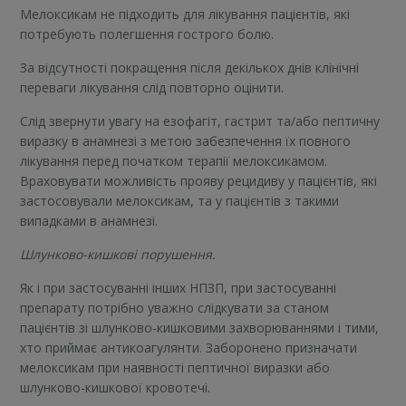
Мелоксикам не підходить для лікування пацієнтів, які
потребують полегшення гострого болю.
За відсутності покращення після декількох днів клінічні
переваги лікування слід повторно оцінити.
Слід звернути увагу на езофагіт, гастрит та/або пептичну
виразку в анамнезі з метою забезпечення їх повного
лікування перед початком терапії мелоксикамом.
Враховувати можливість прояву рецидиву у пацієнтів, які
застосовували мелоксикам, та у пацієнтів з такими
випадками в анамнезі.
Шлунково-кишкові порушення.
Як і при застосуванні інших НПЗП, при застосуванні
препарату потрібно уважно слідкувати за станом
пацієнтів зі шлунково-кишковими захворюваннями і тими,
хто приймає антикоагулянти. Заборонено призначати
мелоксикам при наявності пептичної виразки або
шлунково-кишкової кровотечі.