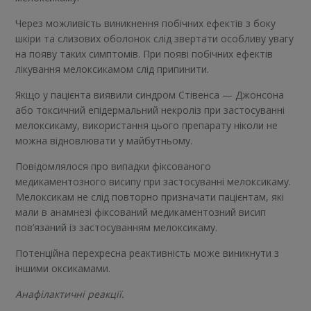
Через можливість виникнення побічних ефектів з боку
шкіри та слизових оболонок слід звертати особливу увагу
на появу таких симптомів. При появі побічних ефектів
лікування мелоксикамом слід припинити.
Якщо у пацієнта виявили синдром Стівенса — Джонсона
або токсичний епідермальний некроліз при застосуванні
мелоксикаму, використання цього препарату ніколи не
можна відновлювати у майбутньому.
Повідомлялося про випадки фіксованого
медикаментозного висипу при застосуванні мелоксикаму.
Мелоксикам не слід повторно призначати пацієнтам, які
мали в анамнезі фіксований медикаментозний висип
пов’язаний із застосуванням мелоксикаму.
Потенційна перехресна реактивність може виникнути з
іншими оксикамами.
Анафілактичні реакції.