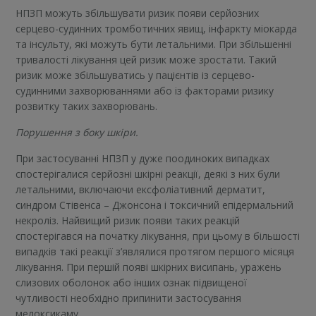
НПЗП можуть збільшувати ризик появи серйозних
серцево-судинних тромботичних явищ, інфаркту міокарда
та інсульту, які можуть бути летальними. При збільшенні
тривалості лікування цей ризик може зростати. Такий
ризик може збільшуватись у пацієнтів із серцево-
судинними захворюваннями або із факторами ризику
розвитку таких захворювань.
Порушення з боку шкіри.
При застосуванні НПЗП у дуже поодиноких випадках
спостерігалися серйозні шкірні реакції, деякі з них були
летальними, включаючи ексфоліативний дерматит,
синдром Стівенса – Джонсона і токсичний епідермальний
некроліз. Найвищий ризик появи таких реакцій
спостерігався на початку лікування, при цьому в більшості
випадків такі реакції з’являлися протягом першого місяця
лікування. При першій появі шкірних висипань, уражень
слизових оболонок або інших ознак підвищеної
чутливості необхідно припинити застосування
мелоксикаму.