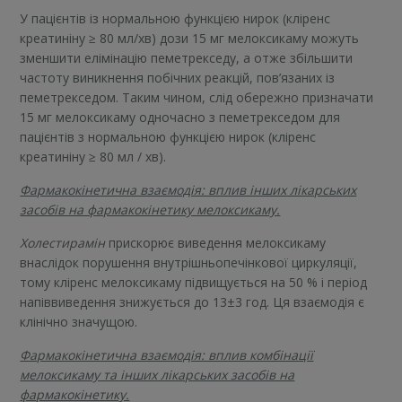
У пацієнтів із нормальною функцією нирок (кліренс
креатиніну ≥ 80 мл/хв) дози 15 мг мелоксикаму можуть
зменшити елімінацію пеметрекседу, а отже збільшити
частоту виникнення побічних реакцій, пов’язаних із
пеметрекседом. Таким чином, слід обережно призначати
15 мг мелоксикаму одночасно з пеметрекседом для
пацієнтів з нормальною функцією нирок (кліренс
креатиніну ≥ 80 мл / хв).
Фармакокінетична взаємодія: вплив інших лікарських
засобів на фармакокінетику мелоксикаму.
Холестирамін
прискорює виведення мелоксикаму
внаслідок порушення внутрішньопечінкової циркуляції,
тому кліренс мелоксикаму підвищується на 50 % і період
напіввиведення знижується до 13±3 год. Ця взаємодія є
клінічно значущою.
Фармакокінетична взаємодія: вплив комбінації
мелоксикаму та інших лікарських засобів на
фармакокінетику.