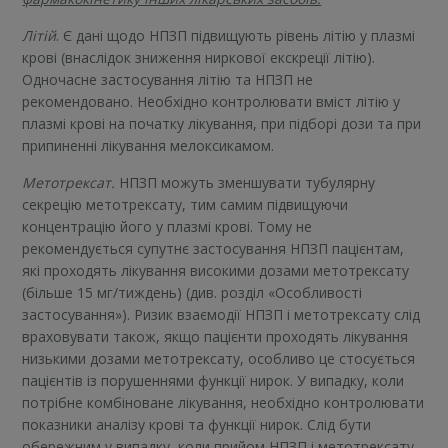
Літій
. Є дані щодо НПЗП підвищують рівень літію у плазмі
крові (внаслідок зниження ниркової екскреції літію).
Одночасне застосування літію та НПЗП не
рекомендовано. Необхідно контролювати вміст літію у
плазмі крові на початку лікування, при підборі дози та при
припиненні лікування мелоксикамом.
Метотрексат.
НПЗП можуть зменшувати тубулярну
секрецію метотрексату, тим самим підвищуючи
концентрацію його у плазмі крові. Тому не
рекомендується супутнє застосування НПЗП пацієнтам,
які проходять лікування високими дозами метотрексату
(більше 15 мг/тиждень) (див. розділ «Особливості
застосування»). Ризик взаємодії НПЗП і метотрексату слід
враховувати також, якщо пацієнти проходять лікування
низькими дозами метотрексату, особливо це стосується
пацієнтів із порушеннями функції нирок. У випадку, коли
потрібне комбіноване лікування, необхідно контролювати
показники аналізу крові та функції нирок. Слід бути
обережним у випадку, коли прийом НПЗП і метотрексату