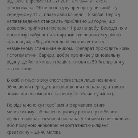
відіграють ферменти CYP2CP і CYP3A4, а також
пероксидаза. Об’єм розподілу препарату низький – у
середньому 11 л, плазмовий кліренс – 8 мл/хв. Період
напіввиведення становить приблизно 20 годин, що
дозволяє приймати препарат 1 раз на добу. Виведення з
організму відбувається нирками і кишечником у рівних
пропорціях; 5 % добової дози екскретується у
незміненому стані кишечником. Препарат проходить крізь
гістогематичні бар’єри, добре проникає у синовіальну
рідину, де його концентрація становить 50 % від рівня у
плазмі крові.
В осіб літнього віку спостерігається лише незначне
збільшення періоду напіввиведення препарату, а також
зниження плазмового кліренсу (особливо у жінок).
Не відзначено суттєвої зміни фармакокінетики
мелоксикаму і збільшення ризику розвитку побічних
ефектів при застосуванні препарату хворим із печінковою
або помірною нирковою недостатністю (кліренс
креатиніну – 20-40 мл/хв).