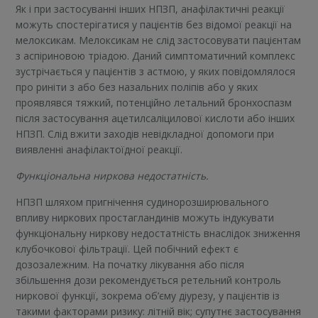
Як і при застосуванні інших НПЗП, анафілактичні реакції
можуть спостерігатися у пацієнтів без відомої реакції на
мелоксикам. Мелоксикам не слід застосовувати пацієнтам
з аспіриновою тріадою. Даний симптоматичний комплекс
зустрічається у пацієнтів з астмою, у яких повідомлялося
про риніти з або без назальних поліпів або у яких
проявлявся тяжкий, потенційно летальний бронхоспазм
після застосування ацетилсаліцилової кислоти або інших
НПЗП. Слід вжити заходів невідкладної допомоги при
виявленні анафілактоїдної реакції.
Функціональна ниркова недостатність.
НПЗП шляхом пригнічення судинорозширювального
впливу ниркових простагландинів можуть індукувати
функціональну ниркову недостатність внаслідок зниження
клубочкової фільтрації. Цей побічний ефект є
дозозалежним. На початку лікування або після
збільшення дози рекомендується ретельний контроль
ниркової функції, зокрема об’єму діурезу, у пацієнтів із
такими факторами ризику: літній вік; супутнє застосування