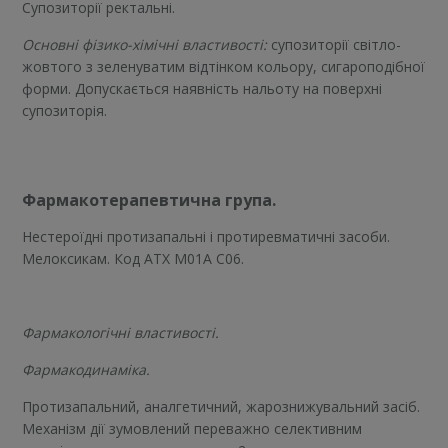
Супозиторії ректальні.
Основні фізико-хімічні властивості:
супозиторії світло-
жовтого з зеленуватим відтінком кольору, сигароподібної
форми. Допускається наявність нальоту на поверхні
супозиторія.
Фармакотерапевтична група.
Нестероїдні протизапальні і протиревматичні засоби.
Мелоксикам. Код АТХ M01A C06.
Фармакологічні властивості.
Фармакодинаміка.
Протизапальний, аналгетичний, жарознижувальний засіб.
Механізм дії зумовлений переважно селективним