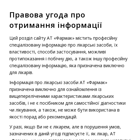
Правова угода про
МЕНЮ
отримання інформації
Головна
-
Продукція
-
Рецептурні лікарські засоби
-
Цей розділ сайту АТ «Фармак» містить професійну
Ревмоксикам® (супозиторії)
спеціалізовану інформацію про лікарські засоби, їх
властивості, способи застосування, можливі
протипоказання і побічну дію, а також іншу професійну
спеціалізовану інформацію, яка призначена виключно
Рецептурний лікарський препарат
для лікарів.
Ревмоксикам®
Інформація про лікарські засоби АТ «Фармак»
(супозиторії)
призначена виключно для ознайомлення із
вищепереліченими характеристиками лікарських
засобів, і не є посібником для самостійної діагностики
чи лікування, а також, не може бути використана в
якості порад або рекомендацій.
У разі, якщо Ви не є лікарем, але в порушення умов,
зазначених в даній угоді підписуєте її, як лікар, АТ