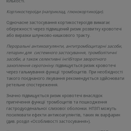
кількості.
Кортикостероїди (наприклад, глюкокортикоїди).
Одночасне застосування кортикостероїдів вимагає
обережності через підвищений ризик розвитку кровотечі
або виразки шлунково-кишкового тракту.
Пероральні антикоагулянти, антитромбоцитарні засоби,
гепарин для системного застосування, тромболітичні
засоби, а також селективні інгібітори зворотного
захоплення серотоніну
: підвищується ризик кровотечі
через гальмування функції тромбоцитів. При необхідності
такого поєднаного лікування рекомендується здійснювати
ретельне спостереження.
Значно підвищується ризик кровотечі внаслідок
пригнічення функції тромбоцитів та пошкодження
гастродуоденальної слизової оболонки. НПЗП можуть
посилювати ефекти антикоагулянтів, таких як варфарин
(див. розділ «Особливості застосування»).