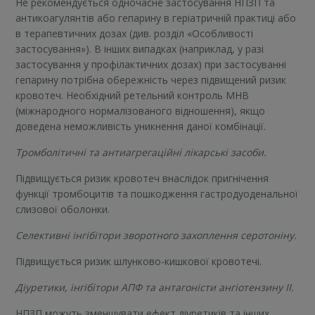
Не рекомендується одночасне застосування НПЗП та
антикоагулянтів або гепарину в геріатричній практиці або
в терапевтичних дозах (див. розділ «Особливості
застосування»). В інших випадках (наприклад, у разі
застосування у профілактичних дозах) при застосуванні
гепарину потрібна обережність через підвищений ризик
кровотеч. Необхідний ретельний контроль МНВ
(міжнародного нормалізованого відношення), якщо
доведена неможливість уникнення даної комбінації.
Тромболітичні та антиагрегаційні лікарські засоби.
Підвищується ризик кровотеч внаслідок пригнічення
функції тромбоцитів та пошкодження гастродуоденальної
слизової оболонки.
Селективні інгібітори зворотного захоплення серотоніну.
Підвищується ризик шлунково-кишкової кровотечі.
Діуретики, інгібітори АПФ та антагоністи ангіотензину II.
НПЗП можуть зменшувати ефект діуретиків та інших