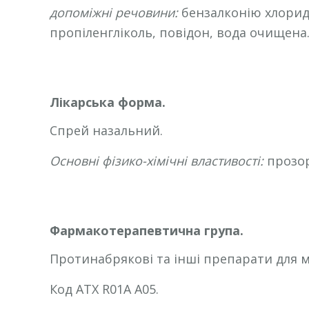
допоміжні речовини:
бензалконію хлорид,
пропіленгліколь, повідон, вода очищена
Лікарська форма.
Спрей назальний.
Основні фізико-хімічні властивості:
прозор
Фармакотерапевтична група.
Протинабрякові та інші препарати для 
Код АТХ R01A A05.