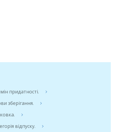
мін придатності.
ви зберігання.
ковка.
егорія відпуску.