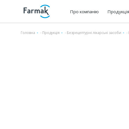
Про компанію
Продукці
Головна
-
Продукція
-
Безрецептурні лікарські засоби
-