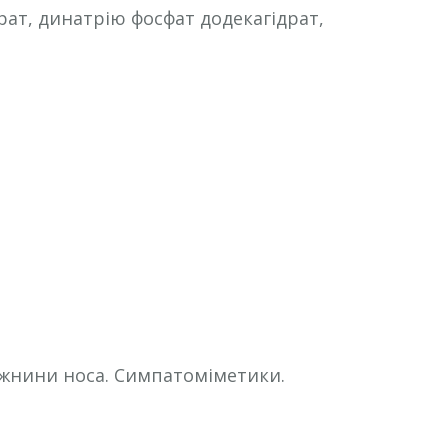
рат, динатрію фосфат додекагідрат,
ожнини носа. Симпатоміметики.