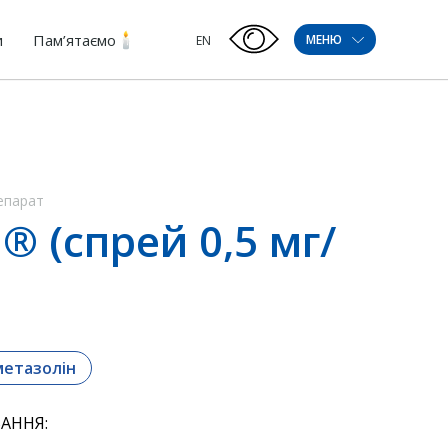
и
Пам’ятаємо
МЕНЮ
EN
епарат
® (спрей 0,5 мг/
етазолін
АННЯ: