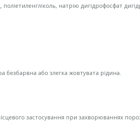
 поліетиленгліколь, натрію дигідрофосфат дигід
.
а безбарвна або злегка жовтувата рідина.
місцевого застосування при захворюваннях пор