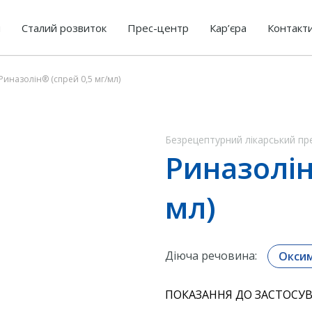
я
Сталий розвиток
Прес-центр
Кар’єра
Контакт
Риназолін® (спрей 0,5 мг/мл)
Безрецептурний лікарський пр
Риназолін
мл)
Діюча речовина:
Оксим
ПОКАЗАННЯ ДО ЗАСТОСУВ