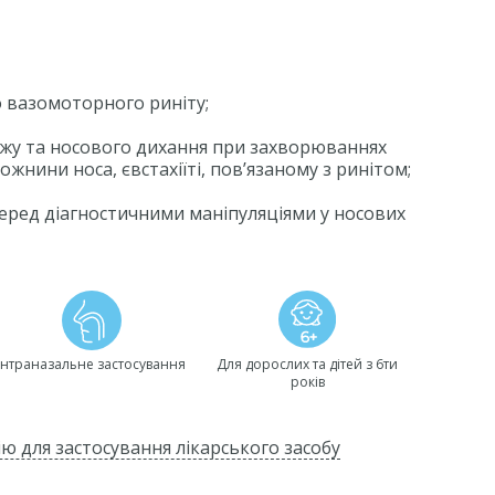
 вазомоторного риніту;
жу та носового дихання при захворюваннях
жнини носа, євстахіїті, пов’язаному з ринітом;
перед діагностичними маніпуляціями у носових
Інтраназальне застосування
Для дорослих та дітей з 6ти
років
ю для застосування лікарського засобу