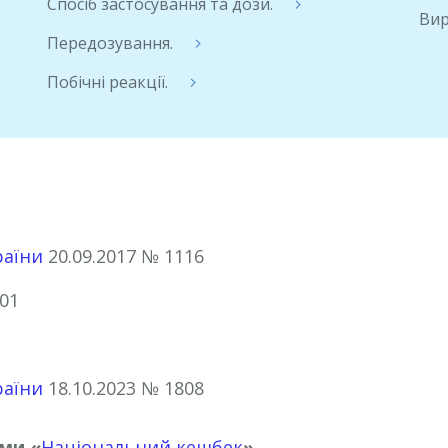
Спосіб застосування та дози.
Вир
Передозування.
Побічні реакції.
раїни
20.09.2017 № 1116
01
раїни
18.10.2023 № 1808
ми «
Національний кешбек
»