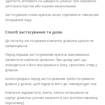
Здатність впливати на швидкість реакції при керуванні
автотранспортом або іншими механізмами.
Застосування очних крапель може спричиняти тимчасове
погіршення зору.
Спосіб застосування та дози.
До початку застосування ковпачок флакона щільно не
загвинчувати!
Перед першим застосуванням крапель максимально
загвинтити ковпачок флакона. При цьому шип, що
знаходиться з його внутрішнього боку, проколює отвір у
флаконі.
Безпосередньо перед застосуванням треба потримати
флакон у долоні, щоб підігріти його до температури тіла.
Ковпачок відгвинтити, зняти, злегка натискаючи на
корпус флакона, розчин закапати в око (кон’юнктивальну
порожнину).