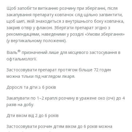
Щоб запобігти витіканню розчину при зберіганні, після
закапування препарату ковпачок слід щільно загвинтити,
щоб шип, якій знаходиться з внутрішнього боку ковпачка,
закрив отвір у флаконі. Зберігати препарат згідно з
рекомендаціями, наведеними у розділі «Умови зберігання»
(у вертикальному положенні).
®
Віаль
призначений лише для місцевого застосування в
офтальмології.
Застосовувати препарат протягом більше 72 годин
можна тільки під наглядом лікаря.
Дорослі та діти ≥ 6 років
Закапувати по 1–2 краплі розчину в уражене око (очі) до 4
разів на добу.
Діти віком від 2 до 6 років
Застосовувати розчин дітям віком до 6 років можна