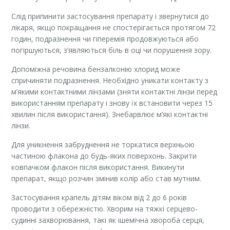
Слід припинити застосування препарату і звернутися до
лікаря, якщо покращання не спостерігається протягом 72
годин, подразнення чи гіперемія продовжуються або
погіршуються, з’являються біль в оці чи порушення зору.
Допоміжна речовина бензалконію хлорид може
спричиняти подразнення. Необхідно уникати контакту з
м’якими контактними лінзами (зняти контактні лінзи перед
використанням препарату і знову їх встановити через 15
хвилин після використання). Знебарвлює м’які контактні
лінзи.
Для уникнення забруднення не торкатися верхньою
частиною флакона до будь-яких поверхонь. Закрити
ковпачком флакон після використання. Викинути
препарат, якщо розчин змінив колір або став мутним.
Застосування крапель дітям віком від 2 до 6 років
проводити з обережністю. Хворим на тяжкі серцево-
судинні захворювання, такі як ішемічна хвороба серця,