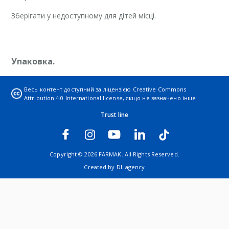
Зберігати у недоступному для дітей місці.
Упаковка.
По 10 мл у флаконі. По 1 флакону у пачці.
Весь контент доступний за ліцензією
Creative Commons
Attribution 4.0 International license
, якщо не зазначено інше
Trust line
Категорія відпуску.
Без рецепта.
Copyright © 2026 FARMAK. All Rights Reserved.
Created by
DL agency
Виробник.
АТ «Фармак».