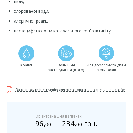
пилу,
хлорованої води,
алергічної реакції,
неспецифічного чи катарального кон’юнктивіту.
Краплі
Зовнішнє
Для дорослих та дітей
застосування (в око)
з 6ти років
Завантажити інструкцію для застосування лікарського засобу
Орієнтовна ціна в аптеках:
96
,
—
234
,
грн.
00
00