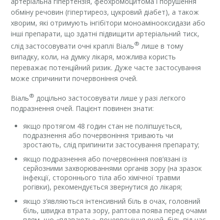
артеріальна гіпертензія, феохромоцитома і порушення
обміну речовин (гіпертиреоз, цукровий діабет), а також
хворим, які отримують інгібітори моноамінооксидази або
інші препарати, що здатні підвищити артеріальний тиск,
®
слід застосовувати очні краплі Віаль
лише в тому
випадку, коли, на думку лікаря, можлива користь
переважає потенційний ризик. Дуже часте застосування
може спричинити почервоніння очей.
®
Віаль
доцільно застосовувати лише у разі легкого
подразнення очей. Пацієнт повинен знати:
якщо протягом 48 годин стан не поліпшується,
подразнення або почервоніння тривають чи
зростають, слід припинити застосування препарату;
якщо подразнення або почервоніння пов’язані із
серйозними захворюваннями органів зору (на зразок
інфекції, стороннього тіла або хімічної травми
рогівки), рекомендується звернутися до лікаря;
якщо з’являються інтенсивний біль в очах, головний
біль, швидка втрата зору, раптова поява перед очами
плям, що «плавають», почервоніння очей, біль під час