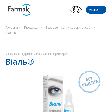
МЕНЮ
Головна
-
Продукція
-
Безрецептурні лікарські засоби
-
Віаль®
Безрецептурний лікарський препарат
Віаль®