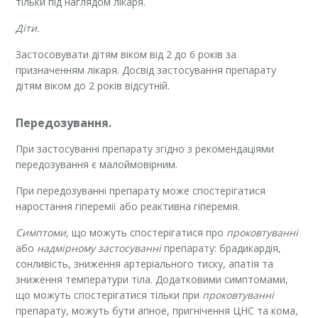
тільки під наглядом лікаря.
Діти.
Застосовувати дітям віком від 2 до 6 років за
призначенням лікаря. Досвід застосування препарату
дітям віком до 2 років відсутній.
Передозування.
При застосуванні препарату згідно з рекомендаціями
передозування є малоймовірним.
При передозуванні препарату може спостерігатися
наростання гіперемії або реактивна гіперемія.
Симптоми,
що можуть спостерігатися про
проковтуванні
або
надмірному застосуванні
препарату: брадикардія,
сонливість, зниження артеріального тиску, апатія та
зниження температури тіла. Додатковими симптомами,
що можуть спостерігатися тільки при
проковтуванні
препарату, можуть бути апное, пригнічення ЦНС та кома,