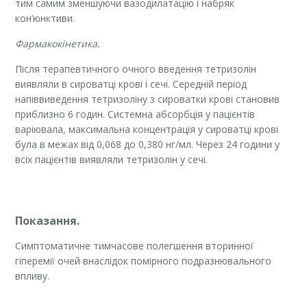
тим самим зменшуючи вазодилатацію і набряк
кон’юнктиви.
Фармакокінетика.
Після терапевтичного очного введення тетризолін
виявляли в сироватці крові і сечі. Середній період
напіввиведення тетризоліну з сироватки крові становив
приблизно 6 годин. Системна абсорбція у пацієнтів
варіювала, максимальна концентрація у сироватці крові
була в межах від 0,068 до 0,380 нг/мл. Через 24 години у
всіх пацієнтів виявляли тетризолін у сечі.
Показання.
Симптоматичне тимчасове полегшення вторинної
гіперемії очей внаслідок помірного подразнювального
впливу.