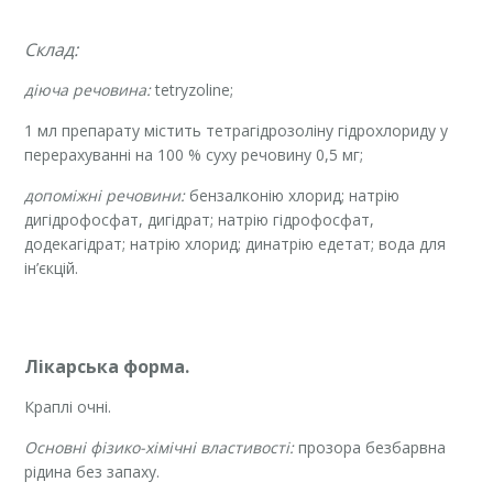
Склад:
діюча речовина:
tetryzoline;
1 мл препарату містить тетрагідрозоліну гідрохлориду у
перерахуванні на 100 % суху речовину 0,5 мг;
допоміжні речовини:
бензалконію хлорид; натрію
дигідрофосфат, дигідрат; натрію гідрофосфат,
додекагідрат; натрію хлорид; динатрію едетат; вода для
ін’єкцій.
Лікарська форма.
Краплі очні.
Основні фізико-хімічні властивості:
прозора безбарвна
рідина без запаху.