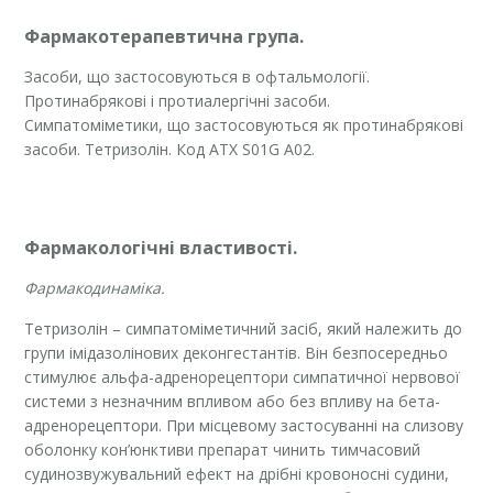
Фармакотерапевтична група.
Засоби, що застосовуються в офтальмології.
Протинабрякові і протиалергічні засоби.
Симпатоміметики, що застосовуються як протинабрякові
засоби. Тетризолін. Код АТХ S01G A02.
Фармакологічні властивості.
Фармакодинаміка.
Тетризолін – симпатоміметичний засіб, який належить до
групи імідазолінових деконгестантів. Він безпосередньо
стимулює альфа-адренорецептори симпатичної нервової
системи з незначним впливом або без впливу на бета-
адренорецептори. При місцевому застосуванні на слизову
оболонку кон’юнктиви препарат чинить тимчасовий
судинозвужувальний ефект на дрібні кровоносні судини,