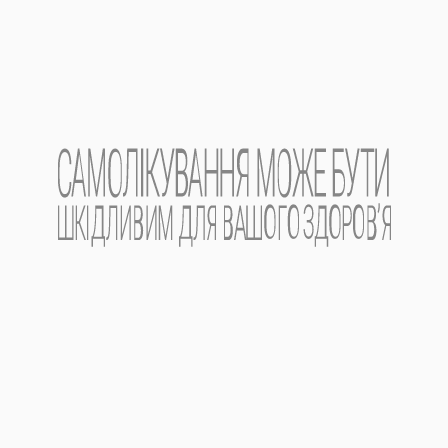
ЛІКАРСЬКІ ПРЕПАРАТИ ЗІ СХОЖОЮ
ФАРМАКОЛОГІЧНОЮ ДІЄЮ:
Віаль® сльоза
Як засіб для щоденного зволоження слизової
оболонки ока для збереження її захисних ...