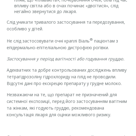
впливу світла або в очах починає «двоїтися», слід
негайно звернутися до лікаря.
Слід уникати тривалого застосування та передозування,
особливо у дітей.
®
Не слід застосовувати очні краплі Віаль
пацієнтам з
епідермально-епітеліальною дистрофією рогівки.
Застосування у період вагітності або годування груддю.
Адекватних та добре контрольованих досліджень впливу
тетрагідрозоліну гідрохлориду на плід не проводили.
Відсутні дані про екскрецію препарату у грудне молоко.
Незважаючи на те, що препарат не призначений для
системної експозиції, перед його застосуванням вагітним
та жінкам, які годують груддю, рекомендована
консультація лікаря для оцінки можливого ризику.