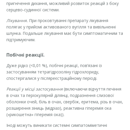
пригнічення дихання, можливий розвиток реакцій з боку
серцево-судинної системи.
Лікування.
При проковтуванні препарату лікування
полягає у прийомі активованого вугілля та вивільненні
шлунка. Подальше лікування має бути симптоматичним та
підтримуючим.
Побічні реакції.
Дуже рідко (<0,01 %), побічні реакції, пов’язані із
застосуванням тетрагідрозоліну гідрохлориду,
спостерігалися у післяреєстраційному періоді.
Реакції у місці застосування
(включаючи відчуття печіння
в очах та періокулярній ділянці, подразнення слизової
оболонки очей, біль в очах, свербіж, еритема, різь в очах,
розширення зіниць (мідріаз), реактивна гіперемія ока
(«рикошетна» гіперемія ока)).
Іноді можуть виникати системні симпатоміметичні