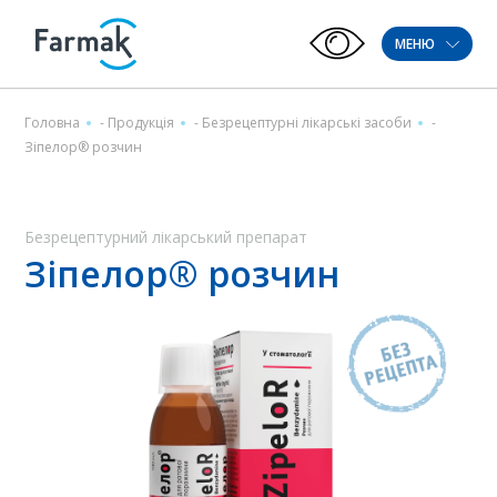
МЕНЮ
Головна
-
Продукція
-
Безрецептурні лікарські засоби
-
Зіпелор® розчин
Безрецептурний лікарський препарат
Зіпелор® розчин