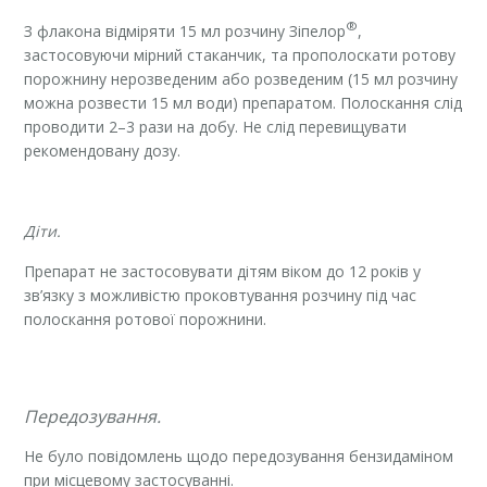
®
З флакона відміряти 15 мл розчину Зіпелор
,
застосовуючи мірний стаканчик, та прополоскати ротову
порожнину нерозведеним або розведеним (15 мл розчину
можна розвести 15 мл води) препаратом. Полоскання слід
проводити 2–3 рази на добу. Не слід перевищувати
рекомендовану дозу.
Діти.
Препарат не застосовувати дітям віком до 12 років у
зв’язку з можливістю проковтування розчину під час
полоскання ротової порожнини.
Передозування.
Не було повідомлень щодо передозування бензидаміном
при місцевому застосуванні.