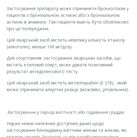
Застосування препарату може спричинити бронхоспазм у
пацієнтів з бронхіальною астмою або з бронхіальною
астмою в анамнезі. Такі пацієнти мають бути обов’язково
про це попереджені.
Цей лікарський засіб містить невелику кількість етанолу
(алкоголю), менше 100 мг/дозу.
Для спортсменів: застосування лікарських засобів, що
містять етиловий спирт, може давати позитивний
результат антидопінгового тесту.
Цей лікарський засіб містить метилпарабен (Е 218), який
може спричинити алергічні реакції (можливо, уповільнені).
Застосування у період вагітності або годування груддю.
Наразі немає належних доступних даних щодо
застосування бензидаміну вагітним жінкам та жінкам, які
годують груддю. Здатність цього засобу проникати в