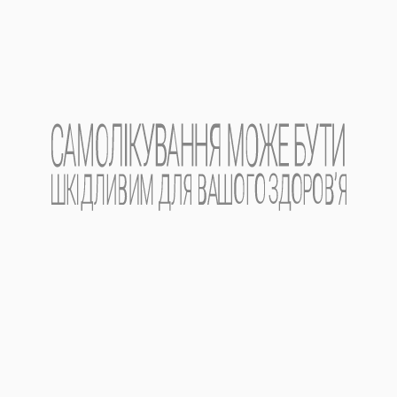
ЛІКАРСЬКІ ПРЕПАРАТИ ЗІ СХОЖОЮ
ФАРМАКОЛОГІЧНОЮ ДІЄЮ:
Зіпелор® спрей
Симптоматичне лікування подразнень і запалень
ротоглотки; болю, зумовленого гі ...