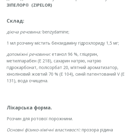
ЗІПЕЛОР®
(ZIPELOR)
Склад:
діюча речовина:
benzydamine;
1 мл розчину містить бензидаміну гідрохлориду 1,5 мг;
допоміжні речовини:
етанол 96 %, гліцерин,
метилпарабен (Е 218), сахарин натрію, натрію
гідрокарбонат, полісорбат 20, м’ятний ароматизатор,
хіноліновий жовтий 70 % (Е 104), синій патентований V (E
131), вода очищена.
Лікарська форма.
Розчин для ротової порожнини.
Основні фізико-хімічні властивості:
прозора рідина