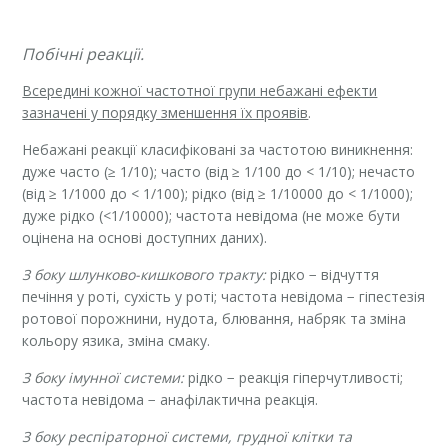
Побічні реакції.
Всередині кожної частотної групи небажані ефекти
зазначені у порядку зменшення їх проявів
.
Небажані реакції класифіковані за частотою виникнення:
дуже часто (≥ 1/10); часто (від ≥ 1/100 до < 1/10); нечасто
(від ≥ 1/1000 до < 1/100); рідко (від ≥ 1/10000 до < 1/1000);
дуже рідко (<1/10000); частота невідома (не може бути
оцінена на основі доступних даних).
З боку шлунково-кишкового тракту:
рідко − відчуття
печіння у роті, сухість у роті; частота невідома − гіпестезія
ротової порожнини, нудота, блювання, набряк та зміна
кольору язика, зміна смаку.
З боку імунної системи:
рідко − реакція гіперчутливості;
частота невідома − анафілактична реакція.
З боку респіраторної системи, грудної клітки та