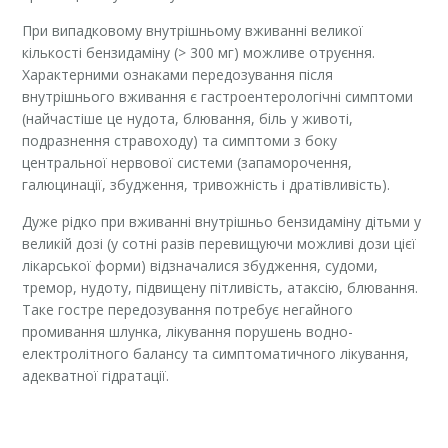
При випадковому внутрішньому вживанні великої
кількості бензидаміну (> 300 мг) можливе отруєння.
Характерними ознаками передозування після
внутрішнього вживання є гастроентерологічні симптоми
(найчастіше це нудота, блювання, біль у животі,
подразнення стравоходу) та симптоми з боку
центральної нервової системи (запаморочення,
галюцинації, збудження, тривожність і дратівливість).
Дуже рідко при вживанні внутрішньо бензидаміну дітьми у
великій дозі (у сотні разів перевищуючи можливі дози цієї
лікарської форми) відзначалися збудження, судоми,
тремор, нудоту, підвищену пітливість, атаксію, блювання.
Таке гостре передозування потребує негайного
промивання шлунка, лікування порушень водно-
електролітного балансу та симптоматичного лікування,
адекватної гідратації.