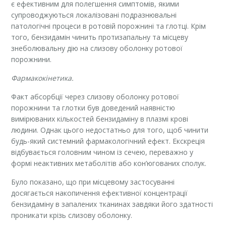
є ефективним для полегшення симптомів, якими
супроводжуються локалізовані подразнювальні
патологічні процеси в ротовій порожнині та глотці. Крім
того, бензидамін чинить протизапальну та місцеву
знеболювальну дію на слизову оболонку ротової
порожнини.
Фармакокінетика.
Факт абсорбції через слизову оболонку ротової
порожнини та глотки був доведений наявністю
вимірюваних кількостей бензидаміну в плазмі крові
людини. Однак цього недостатньо для того, щоб чинити
будь-який системний фармакологічний ефект. Екскреція
відбувається головним чином із сечею, переважно у
формі неактивних метаболітів або кон’югованих сполук.
Було показано, що при місцевому застосуванні
досягається накопичення ефективної концентрації
бензидаміну в запалених тканинах завдяки його здатності
проникати крізь слизову оболонку.