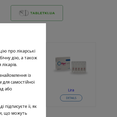
цію про лікарські
бічну дію, а також
лікарів.
знайомлення із
 для самостійної
ад або
Lira (tablets)
Lira
DETAILS
DETAILS
і підписуєте її, як
ки, що можуть