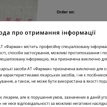
Order on:
FORMS
ода про отримання інформації
АТ «Фармак» містить професійну спеціалізовану інформа
ості, способи застосування, можливі протипоказання і по
пеціалізовану інформацію, яка призначена виключно для 
карські засоби АТ «Фармак» призначена виключно для о
характеристиками лікарських засобів, і не є посібником
кування, а також, не може бути використана в якості пор
Lira
DETAILS
 є лікарем, але в порушення умов, зазначених в даній угод
» не несе відповідальності за можливі негативні наслід