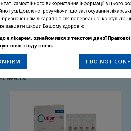
ьтаті самостійного використання інформації з цього роз
йно і усвідомлено, розуміючи, що застосування лікарськ
 призначенням лікаря та після попередньої консультації 
чена виключно для лікарів.
же завдати шкоди Вашому здоров’ю.
о є лікарем, ознайомився з текстом даної Правової 
жую свою згоду з нею.
CONFIRM
I DO NOT CONF
L EFFECTS: