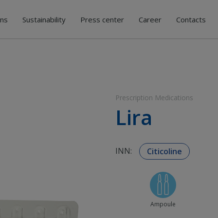
ons
Sustainability
Press center
Career
Contacts
Prescription Medications
Lira
INN:
Citicoline
Ampoule