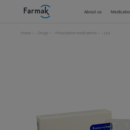
About us
Medicati
Home
-
Drugs
-
Prescription medications
-
Lira