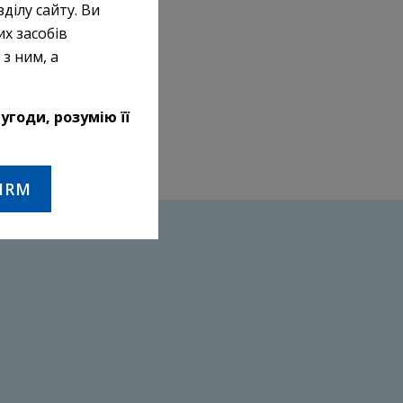
ділу сайту. Ви
их засобів
з ним, а
угоди, розумію її
IRM