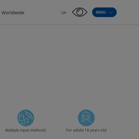
Worldwide
MENU
UA
Multiple input methods
For adults 18 years old