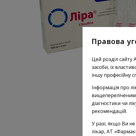
Правова уг
Цей розділ сайту 
засоби, їх властив
іншу професійну с
Інформація про лі
вищепереліченими 
діагностики чи лі
рекомендацій.
У разі, якщо Ви не
лікар, АТ «Фармак