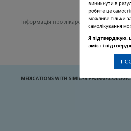
виникнути в резул
робите це самості
можливе тільки за
Інформація про лікарські засоби, призна
самолікування мо
Я підтверджую, щ
зміст і підтверд
I 
MEDICATIONS WITH SIMILAR PHARMACOLOGICA