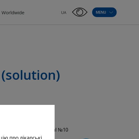
Worldwide
MENU
UA
(solution)
m
inj. 20%, 5ml, 10 ml, 20ml №10
цію про лікарські