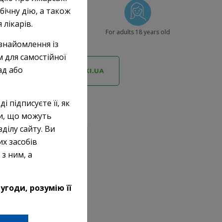
бічну дію, а також
лікарів.
Multiple input methods
For adults 18 years old
знайомлення із
 для самостійної
ад або
і підписуєте її, як
ки, що можуть
ділу сайту. Ви
их засобів
з ним, а
угоди, розумію її
Piracetam (capsules)