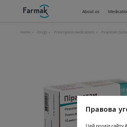
About us
Medicati
Home
-
Drugs
-
Prescription medications
-
Piracetam (solu
Правова уг
Цей розділ сайту 