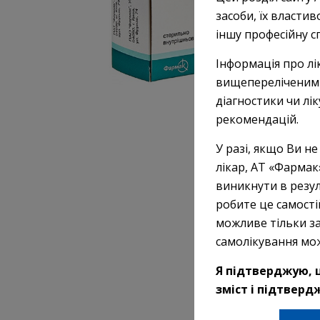
засоби, їх властив
іншу професійну с
Інформація про лі
вищепереліченими 
діагностики чи лі
рекомендацій.
У разі, якщо Ви не
лікар, АТ «Фармак
виникнути в резул
робите це самості
можливе тільки за
самолікування мо
Я підтверджую, щ
зміст і підтверд