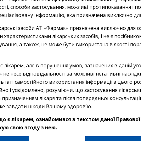
ості, способи застосування, можливі протипоказання і по
пеціалізовану інформацію, яка призначена виключно для 
Solution for injection
карські засоби АТ «Фармак» призначена виключно для о
характеристиками лікарських засобів, і не є посібником
кування, а також, не може бути використана в якості пор
Order on:
 є лікарем, але в порушення умов, зазначених в даній угод
FORMS
» не несе відповідальності за можливі негативні наслід
ьтаті самостійного використання інформації з цього роз
йно і усвідомлено, розуміючи, що застосування лікарськ
 призначенням лікаря та після попередньої консультації 
же завдати шкоди Вашому здоров’ю.
о є лікарем, ознайомився з текстом даної Правової 
жую свою згоду з нею.
Piracetam (solution)