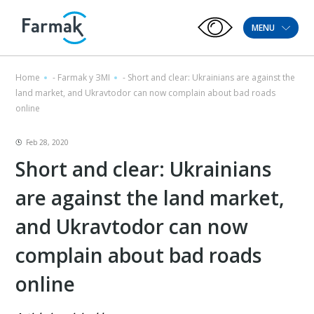
MENU
Home
-
Farmak у ЗМІ
-
Short and clear: Ukrainians are against the
land market, and Ukravtodor can now complain about bad roads
online
Feb 28, 2020
Short and clear: Ukrainians
are against the land market,
and Ukravtodor can now
complain about bad roads
online