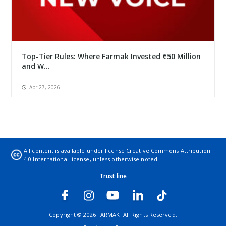
Top-Tier Rules: Where Farmak Invested €50 Million
and W...
Apr 27, 2026
All content is available under license
Creative Commons Attribution
4.0 International license
, unless otherwise noted
Trust line
Copyright © 2026 FARMAK. All Rights Reserved.