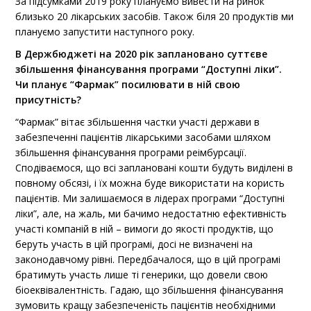
За підсумками 2019 року плануємо вивести на ринок
близько 20 лікарських засобів. Також біля 20 продуктів ми
плануємо запустити наступного року.
В Держбюджеті на 2020 рік заплановано суттєве
збільшення фінансування програми “Доступні ліки”.
Чи планує “Фармак” посилювати в ній свою
присутність?
“Фармак” вітає збільшення частки участі держави в
забезпеченні пацієнтів лікарськими засобами шляхом
збільшення фінансування програми реімбурсації.
Сподіваємося, що всі заплановані кошти будуть виділені в
повному обсязі, і їх можна буде використати на користь
пацієнтів. Ми залишаємося в лідерах програми “Доступні
ліки”, але, на жаль, ми бачимо недостатню ефективність
участі компаній в ній – вимоги до якості продуктів, що
беруть участь в цій програмі, досі не визначені на
законодавчому рівні. Передбачалося, що в цій програмі
братимуть участь лише ті генерики, що довели свою
біоеквівалентність. Гадаю, що збільшення фінансування
зумовить кращу забезпеченість пацієнтів необхідними