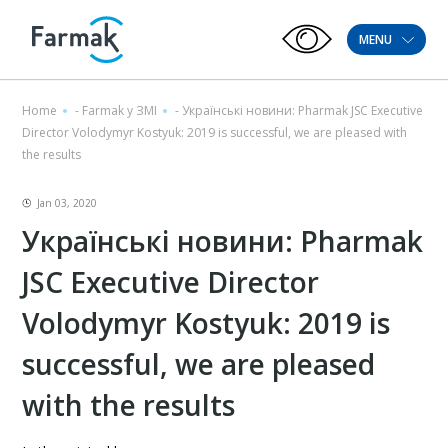
MENU
Home
-
Farmak у ЗМІ
-
Українські новини: Pharmak JSC Executive
Director Volodymyr Kostyuk: 2019 is successful, we are pleased with
the results
Jan 03, 2020
Українські новини: Pharmak
JSC Executive Director
Volodymyr Kostyuk: 2019 is
successful, we are pleased
with the results