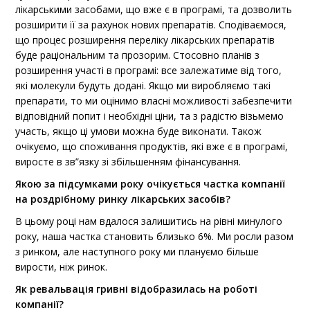
лікарськими засобами, що вже є в програмі, та дозволить
розширити її за рахунок нових препаратів. Сподіваємося,
що процес розширення переліку лікарських препаратів
буде раціональним та прозорим. Стосовно планів з
розширення участі в програмі: все залежатиме від того,
які молекули будуть додані. Якщо ми виробляємо такі
препарати, то ми оцінимо власні можливості забезпечити
відповідний попит і необхідні ціни, та з радістю візьмемо
участь, якщо ці умови можна буде виконати. Також
очікуємо, що споживання продуктів, які вже є в програмі,
виросте в зв”язку зі збільшенням фінансування.
Якою за підсумками року очікується частка компанії
на роздрібному ринку лікарських засобів?
В цьому році нам вдалося залишитись на рівні минулого
року, наша частка становить близько 6%. Ми росли разом
з ринком, але наступного року ми плануємо більше
вирости, ніж ринок.
Як ревальвація гривні відобразилась на роботі
компанії?