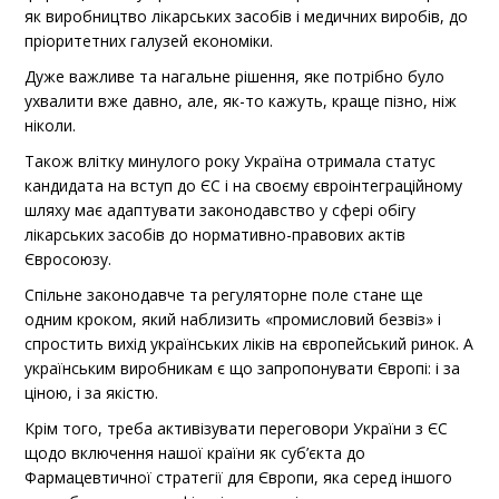
як виробництво лікарських засобів і медичних виробів, до
пріоритетних галузей економіки.
Дуже важливе та нагальне рішення, яке потрібно було
ухвалити вже давно, але, як-то кажуть, краще пізно, ніж
ніколи.
Також влітку минулого року Україна отримала статус
кандидата на вступ до ЄС і на своєму євроінтеграційному
шляху має адаптувати законодавство у сфері обігу
лікарських засобів до нормативно-правових актів
Євросоюзу.
Спільне законодавче та регуляторне поле стане ще
одним кроком, який наблизить «промисловий безвіз» і
спростить вихід українських ліків на європейський ринок. А
українським виробникам є що запропонувати Європі: і за
ціною, і за якістю.
Крім того, треба активізувати переговори України з ЄС
щодо включення нашої країни як суб’єкта до
Фармацевтичної стратегії для Європи, яка серед іншого