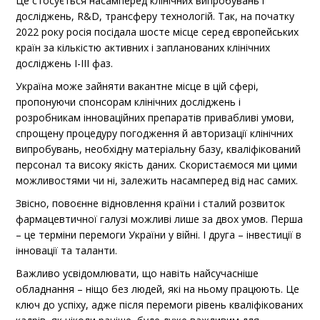
Це стосується насамперед клінічних випробувань і
досліджень, R&D, трансферу технологій. Так, на початку
2022 року росія посідала шосте місце серед європейських
країн за кількістю активних і запланованих клінічних
досліджень I-III фаз.
Україна може зайняти вакантне місце в цій сфері,
пропонуючи спонсорам клінічних досліджень і
розробникам інноваційних препаратів привабливі умови,
спрощену процедуру погодження й авторизації клінічних
випробувань, необхідну матеріальну базу, кваліфікований
персонал та високу якість даних. Скористаємося ми цими
можливостями чи ні, залежить насамперед від нас самих.
Звісно, повоєнне відновлення країни і сталий розвиток
фармацевтичної галузі можливі лише за двох умов. Перша
– це терміни перемоги України у війні. І друга – інвестиції в
інновації та таланти.
Важливо усвідомлювати, що навіть найсучасніше
обладнання – ніщо без людей, які на ньому працюють. Це
ключ до успіху, адже після перемоги рівень кваліфікованих