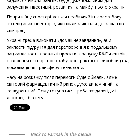
кадрів, як ніколи раніше, буде дуже важливим для
залучення інвестицій, розвитку та майбутнього України.
Попри війну спостерігається неабиякий інтерес з боку
потенційних інвесторів, які придивляються до варіантів
співпраці.
Україні треба виконати «домашнє завдання», аби
закласти підґрунтя для перетворення в подальшому
зацікавленості в реальні проєкти із запуску R&D-центрів,
створення експортного хабу, контрактного виробництва,
локалізації чи трансферу технологій.
Часу на розкачку після перемоги буде обмаль, адже
світовий фармацевтичний ринок дуже динамічний та
конкурентний. Тому готуватися треба заздалегідь: і
державі, і бізнесу.
Back to Farmak in the media