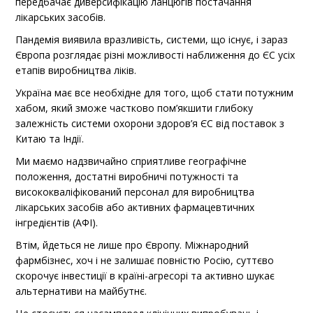
передбачає диверсифікацію ланцюгів постачання
лікарських засобів.
Пандемія виявила вразливість, системи, що існує, і зараз
Європа розглядає різні можливості наближення до ЄС усіх
етапів виробництва ліків.
Україна має все необхідне для того, щоб стати потужним
хабом, який зможе частково пом’якшити глибоку
залежність системи охорони здоров’я ЄС від поставок з
Китаю та Індії.
Ми маємо надзвичайно сприятливе географічне
положення, достатні виробничі потужності та
висококваліфікований персонал для виробництва
лікарських засобів або активних фармацевтичних
інгредієнтів (АФІ).
Втім, йдеться не лише про Європу. Міжнародний
фармбізнес, хоч і не залишає повністю Росію, суттєво
скорочує інвестиції в країні-агресорі та активно шукає
альтернативи на майбутнє.