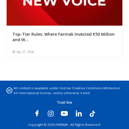
Top-Tier Rules: Where Farmak Invested €50 Million
and W...
Apr 27, 2026
All content is available under license
Creative Commons Attribution
4.0 International license
, unless otherwise noted
Trust line
Copyright © 2026 FARMAK. All Rights Reserved.