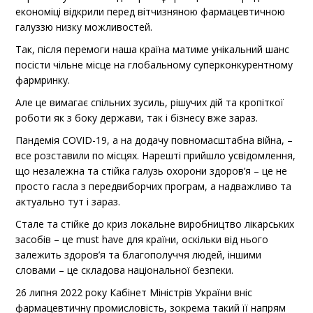
економіці відкрили перед вітчизняною фармацевтичною
галуззю низку можливостей.
Так, після перемоги наша країна матиме унікальний шанс
посісти чільне місце на глобальному суперконкурентному
фармринку.
Але це вимагає спільних зусиль, рішучих дій та кропіткої
роботи як з боку держави, так і бізнесу вже зараз.
Пандемія COVID-19, а на додачу повномасштабна війна, –
все розставили по місцях. Нарешті прийшло усвідомлення,
що незалежна та стійка галузь охорони здоров’я – це не
просто гасла з передвиборчих програм, а надважливо та
актуально тут і зараз.
Стале та стійке до криз локальне виробництво лікарських
засобів – це must have для країни, оскільки від нього
залежить здоров’я та благополуччя людей, іншими
словами – це складова національної безпеки.
26 липня 2022 року Кабінет Міністрів України вніс
фармацевтичну промисловість, зокрема такий її напрям