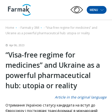
MENU
Home
-
Farmak у ЗМІ
-
“Visa-free regime for medicines” and
Ukraine as a powerful pharmaceutical hub: utopia or reality
Apr 06, 2023
“Visa-free regime for
medicines” and Ukraine as a
powerful pharmaceutical
hub: utopia or reality
Article in the original language
О
тримання Україною статусу кандидата на вступ до
Євросоюзу і постковідні трансформації в міжнародній