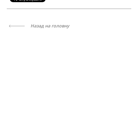
Назад на головну
Весь контент доступний за ліцензією
Creative Commons