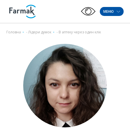
МЕНЮ
Головна
-
Лідeри думок
-
В аптеку через один клік