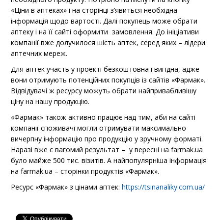
«Ціни в аптеках» і на сторінці з’явиться необхідна
інформація щодо вартості. Далі покупець може обрати
аптеку і на її сайті оформити замовлення. До ініціативи
компанії вже долучилося шість аптек, серед яких – лідери
аптечних мереж.
Для аптек участь у проекті безкоштовна і вигідна, адже
вони отримують потенційних покупців із сайтів «Фармак».
Відвідувачі ж ресурсу можуть обрати найпривабливішу
ціну на нашу продукцію.
«Фармак» також активно працює над тим, аби на сайті
компанії споживачі могли отримувати максимально
вичерпну інформацію про продукцію у зручному форматі.
Наразі вже є вагомий результат – у вересні на farmak.ua
було майже 500 тис. візитів. А найпопулярніша інформація
на farmak.ua – сторінки продуктів «Фармак».
Ресурс «Фармак» з цінами аптек:
https://tsinanaliky.com.ua/