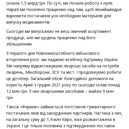
склала 1,5 млрд грн. По суті, ми почали роботу з нуля.
Наразі ми посилено працюємо над тим, щоб якнайшвидше
відновити постачання усіх необхідних матеріалів для
випуску медикаментів.
Сьогодні ми випускаємо не весь звичний асортимент
продукції, але ми щодень працюємо над його
збільшенням.
З першого дня повномасштабного військового
вторгнення росії ми надаємо всебічну підтримку Україні.
Ми напряму відвантажували лікарські засоби на потреби
лікарень, Міноборони, ЗСУ та міст. І продовжуємо робити
це дотепер. Загальний обсяг благодійної допомоги на
користь Армії з грудня 2021 року по сьогодні склав понад
12 млн грн. З них лікарськими засобами – майже 9 млн
грн.
Також «Фармак» займається логістикою гуманітарного
постачання ліків від закордонних партнерів. Частина з них,
на загальну суму до 1,4 млн Євро, вже розвантажена в
Україні. І це тільки половина з підтверджених поставок.