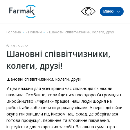
МЕНЮ
Головна
-
Новини
-
Шановні співвітчизники, колеги, друзі!
Кві 07, 2022
Шановні співвітчизники,
колеги, друзі!
Шановні співвітчизники, колеги, друзі!
У цей важкий для усієї країни час спільнодія як ніколи
важлива. Особливо, коли йдеться про здоров’я громадян.
Виробництво «Фармак» працює, наші люди щодня на
роботі, аби забезпечити державу ліками. У перші дні війни
окупанти знищили під Києвом наш склад, де зберігалася
готова продукція, первинне та вторинне пакування,
інгредієнти для лікарських засобів. Загальна сума втрат