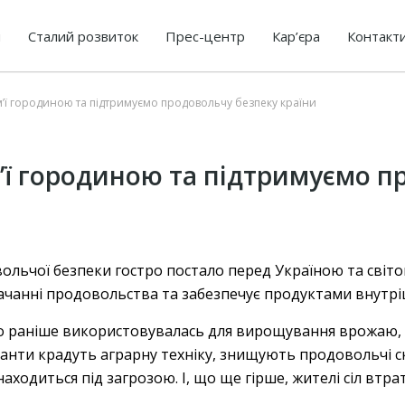
я
Сталий розвиток
Прес-центр
Кар’єра
Контакт
’ї городиною та підтримуємо продовольчу безпеку країни
’ї городиною та підтримуємо 
ольчої безпеки гостро постало перед Україною та світом
ачанні продовольства та забезпечує продуктами внутрі
що раніше використовувалась для вирощування врожаю,
панти крадуть аграрну техніку, знищують продовольчі с
аходиться під загрозою. І, що ще гірше, жителі сіл втр