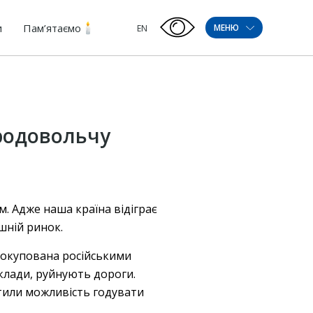
и
Пам’ятаємо
МЕНЮ
EN
продовольчу
. Адже наша країна відіграє
шній ринок.
 окупована російськими
клади, руйнують дороги.
атили можливість годувати