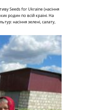
иву Seeds for Ukraine (насіння
их родин по всій країні. На
ьтур: насіння зелені, салату,