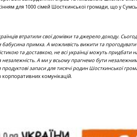
інням для 1000 сімей Шосткинської громади, що у Сумськ
країнців втратили свої домівки та джерело доходу. Сього
 бабусина примха. А можливість вижити та прогодувати 
гістикою та доставкою, не всі українці можуть придбати н
 незалежність. А ми у всьому прагнемо бути незалежни
и продуктові запаси для тисячі родин Шосткинської гром
з корпоративних комунікацій.