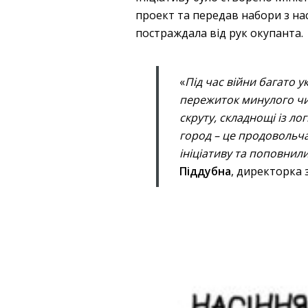
проект та передав набори з нас
постраждала від рук окупанта.
«
Під час війни багато у
пережиток минулого чи
скруту, складнощі із ло
город – це продовольча
ініціативу та поповнил
Піддубна
, директорка 