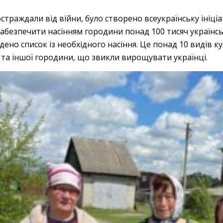
раждали від війни, було створено всеукраїнську ініціат
 забезпечити насінням городини понад 100 тисяч українськ
ено список із необхідного насіння. Це понад 10 видів кул
ів та іншої городини, що звикли вирощувати українці.