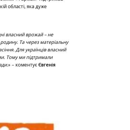
ій області, яка дуже
дні власний врожай – не
родину. Та через матеріальну
асіння. Для українців власний
ми. Тому ми підтримали
ади.
» – коментує
Євгенія