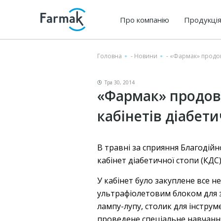
Про компанію
Продукці
Головна
-
Новини
-
«Фармак» продовж
Тра 30, 2014
«Фармак» продов
кабінетів діабети
В травні за сприяння Благодійн
кабінет діабетичної стопи (КДС)
У кабінет було закуплене все 
ультрафіолетовим блоком для з
лампу-лупу, столик для інстру
проведене спеціальне навчанн