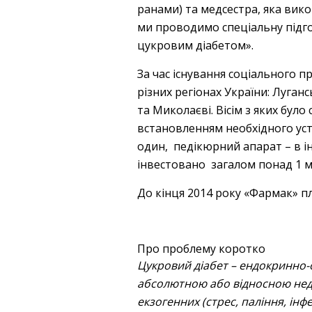
ранами) та медсестра, яка вико
ми проводимо спеціальну підго
цукровим діабетом».
За час існування соціального п
різних регіонах України: Луганс
та Миколаєві. Вісім з яких бул
встановленням необхідного уста
один, педікюрний апарат – в ін
інвестовано загалом понад 1 м
До кінця 2014 року «Фармак» пл
Про проблему коротко
Цукровий діабет – ендокринно-
абсолютною або відносною недос
екзогенних (стрес, паління, ін