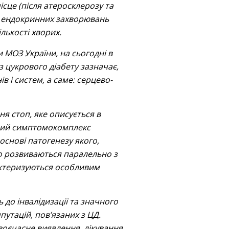
сце (після атеросклерозу та
рі ендокринних захворювань
ількості хворих.
и МОЗ України, на сьогодні в
з цукрового діабету зазначає,
 і систем, а саме: серцево-
ня стоп, яке описується в
ічний симптомокомплекс
 основі патогенезу якого,
що розвиваються паралельно з
актеризуються особливим
 до інвалідизації та значного
путацій, пов’язаних з ЦД.
воєчасне виявлення, лікування