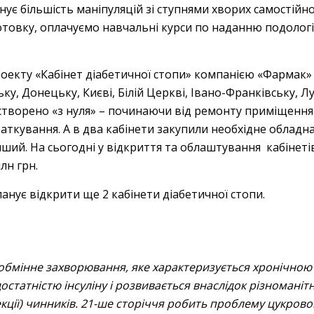
нує більшість маніпуляцій зі ступнями хворих самостійно
товку, оплачуємо навчальні курси по наданню подологі
роекту «Кабінет діабетичної стопи» компанією «Фармак» 
ьку, Донецьку, Києві, Білій Церкві, Івано-Франківську, Л
о створено «з нуля» – починаючи від ремонту приміщення
ткування. А в два кабінети закупили необхідне обладнан
ший. На сьогодні у відкриття та облаштування кабінеті
лн грн.
анує відкрити ще 2 кабінети діабетичної стопи.
обмінне захворювання, яке характеризується хронічною г
татністю інсуліну і розвивається внаслідок різноманіт
фекції) чинників. 21-ше сторіччя робить проблему цукрово