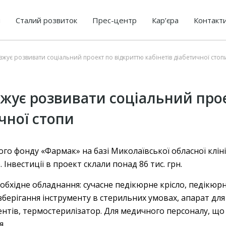
я
Сталий розвиток
Прес-центр
Кар’єра
Контакт
ує розвивати соціальний проект по відкриттю кабінетів діабетичної стоп
жує розвивати соціальний прое
чної стопи
ого фонду «Фармак» на базі Миколаївської обласної кліні
. Інвестиції в проект склали понад 86 тис. грн.
необхідне обладнання: сучасне педікюрне крісло, педікю
берігання інструменту в стерильних умовах, апарат для 
ментів, термостерилізатор. Для медичного персоналу, щ
я.