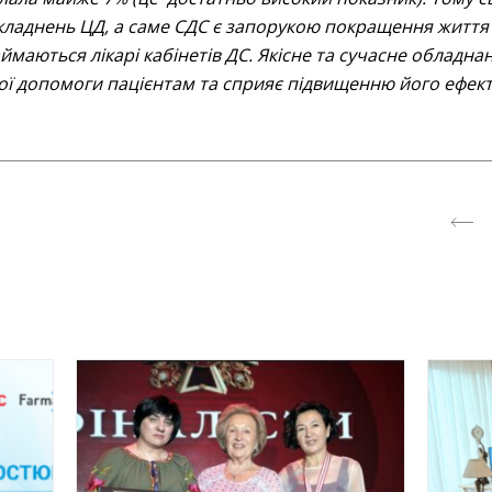
складнень ЦД, а саме СДС є запорукою покращення життя
займаються лікарі кабінетів ДС. Якісне та сучасне обладн
ої допомоги пацієнтам та сприяє підвищенню його ефект