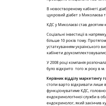
В новоствореному кабінеті діа
цукровий діабет з Миколаєва та
КДС у Миколаєві став десятим 
Соціальні інвестиції в напрям
більше 10 років тому. Протягом
устаткуванням українського ви
кабінети доукомплектовувалис
У 2008 році компанія розпочала
було відкрито того ж року в м. 
Керівник відділу маркетингу 
стопи варто відкривати лише в 
функціонуватиме КДС, головног
ендокринологічної служби в обл
ендокринолог, який закінчив ку