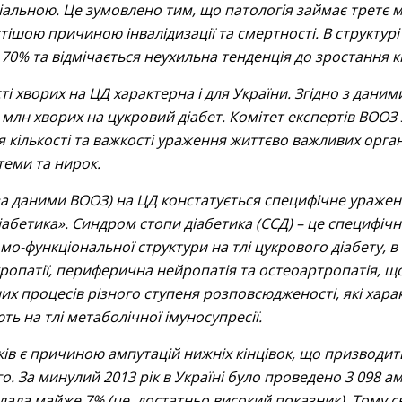
іальною. Це зумовлено тим, що патологія займає третє мі
астішою причиною інвалідизації та смертності. В структу
о 70% та відмічається неухильна тенденція до зростання к
і хворих на ЦД характерна і для України. Згідно з даним
 млн хворих на цукровий діабет. Комітет експертів ВООЗ 
кількості та важкості ураження життєво важливих органів
теми та нирок.
, за даними ВООЗ) на ЦД констатується специфічне уражен
діабетика». Синдром стопи діабетика (ССД) – це специф
мо-функціональної структури на тлі цукрового діабету, в
акропатії, периферична нейропатія та остеоартропатія, 
х процесів різного ступеня розповсюдженості, які хар
ть на тлі метаболічної імуносупресії.
ів є причиною ампутацій нижніх кінцівок, що призводить
. За минулий 2013 рік в Україні було проведено 3 098 ам
клала майже 7% (це достатньо високий показник). Тому с