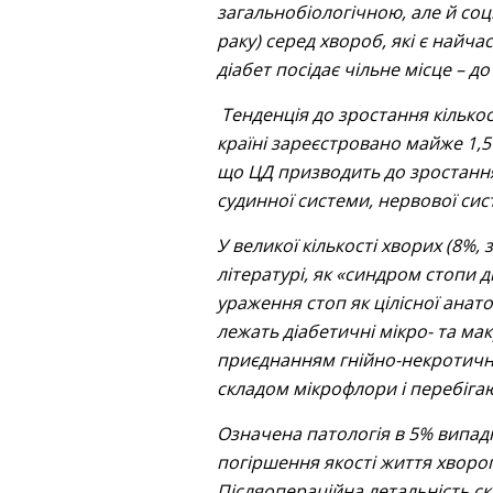
загальнобіологічною, але й соц
раку) серед хвороб, які є найч
діабет посідає чільне місце – д
Тенденція до зростання кількост
країні зареєстровано майже 1,5
що ЦД призводить до зростання 
судинної системи, нервової сис
У великої кількості хворих (8%
літературі, як «синдром стопи 
ураження стоп як цілісної анато
лежать діабетичні мікро- та м
приєднанням гнійно-некротични
складом мікрофлори і перебігаю
Означена патологія в 5% випадк
погіршення якості життя хворого
Післяопераційна летальність с