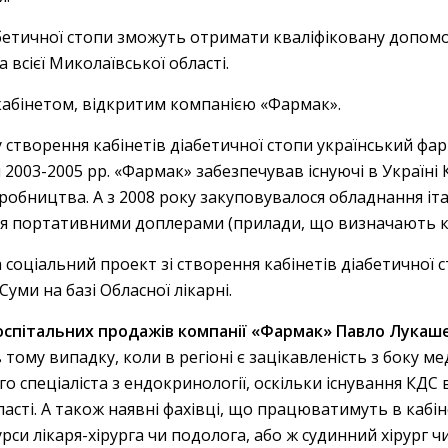
бетичної стопи зможуть отримати кваліфіковану допомо
 всієї Миколаївської області.
кабінетом, відкритим компанією «Фармак».
ку створення кабінетів діабетичної стопи український 
 2003-2005 рр. «Фармак» забезпечував існуючі в Україні
робництва. А з 2008 року закуповувалося обладнання іта
я портативними доплерами (прилади, що визначають кр
 соціальний проект зі створення кабінетів діабетичної 
Суми на базі Обласної лікарні.
госпітальних продажів компанії «Фармак» Павло Лукаш
тому випадку, коли в регіоні є зацікавленість з боку ме
о спеціаліста з ендокринології, оскільки існування КДС
асті. А також наявні фахівці, що працюватимуть в кабіне
рси лікаря-хірурга чи подолога, або ж судинний хірург ч