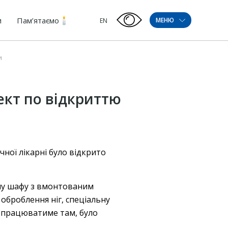
и
Пам’ятаємо
МЕНЮ
EN
и
кт по відкриттю
чної лікарні було відкрито
рну шафу з вмонтованим
оброблення ніг, спеціальну
о працюватиме там, було