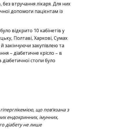
, без втручання лікаря. Для них
чної допомоги пацієнтам із
було відкрито 10 кабінетів у
уцьку, Полтаві, Харкові, Сумах
 й закінчуючи закупівлею та
ня – діабетичне крісло – в
в діабетичної стопи було
іперглікемією, що пов’язана з
них ендокринних, імунних,
го діабету не лише