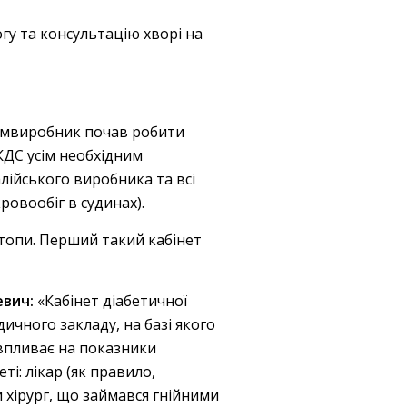
гу та консультацію хворі на
фармвиробник почав робити
 КДС усім необхідним
лійського виробника та всі
овообіг в судинах).
стопи. Перший такий кабінет
евич:
«Кабінет діабетичної
дичного закладу, на базі якого
 впливає на показники
ті: лікар (як правило,
и хірург, що займався гнійними