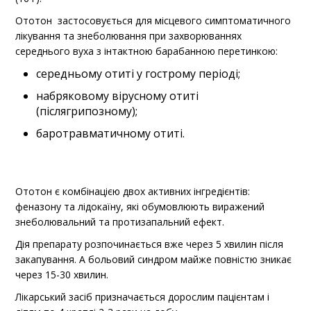
Ототон застосовується для місцевого симптоматичного
лікування та знеболювання при захворюваннях
середнього вуха з інтактною барабанною перетинкою:
середньому отиті у гострому періоді;
набряковому вірусному отиті
(післягрипозному);
баротравматичному отиті.
Ототон є комбінацією двох активних інгредієнтів:
феназону та лідокаїну, які обумовлюють виражений
знеболювальний та протизапальний ефект.
Дія препарату розпочинається вже через 5 хвилин після
закапування. А больовий синдром майже повністю зникає
через 15-30 хвилин.
Лікарський засіб призначається дорослим пацієнтам і