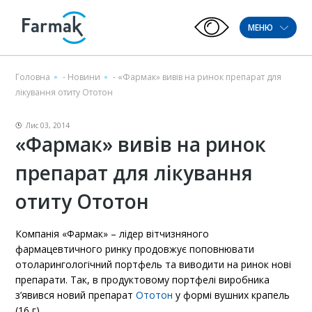
МЕНЮ
Головна
-
Новини
-
«Фармак» вивів на ринок препарат для
лікування отиту Ототон
Лис 03, 2014
«Фармак» вивів на ринок
препарат для лікування
отиту Ототон
Компанія «Фармак» – лідер вітчизняного
фармацевтичного ринку продовжує поповнювати
отоларингологічний портфель та виводити на ринок нові
препарати. Так, в продуктовому портфелі виробника
з’явився новий препарат
Ототон
у формі вушних крапель
(16 г).