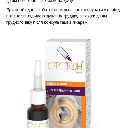
дітям по 4 краплі 2-3 рази на добу.
При необхідності Ототон можна застосовувати у період
вагітності, під час годування груддю, а також дітям
грудного віку після консультації з лікарем.