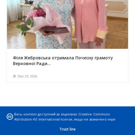
Філя Жебровська отримала Почесну грамоту
Верховної Ради...
Лип 23, 2026
Весь контент доступний за ліцензією
Creative Commons
Attribution 4.0 International license
, якщо не зазначено інше
Trust line