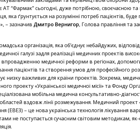
є АТ “Фармак” сьогодні, дуже потрібною, своєчасною т
я, яка ґрунтується на розумінні потреб пацієнтів, буде
», – зазначив
Дмитро Вернигор
, Голова правління та з
ромадська організація, яка об’єднує небайдужих, відпов
дичної галузі задля реалізації медичних проектів висок
 впровадженню медичної реформи в регіонах, допомоги
ування пацієнтів та створення умов для професійного роз
зує низку важливих для країни проектів. Зокрема, меди
ьного проекту «Української медичної місії» та Фонду Орга
пеціалізована мобільна медична консультативно-діагн
 областей вздовж лінії розмежування. Медичний проект
 (ЕВЕЗ) – це нова українська технологія лікування вари
тами не поступається сучасним світовим методикам, як
яція.