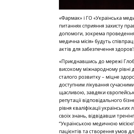
«Фармак» і ГО «Українська меди
питаннях сприяння захисту пра
допомоги, зокрема проведення с
медична місія» будуть співпра
актів для забезпечення здоров’
«Приєднавшись до мережі Глоб
високому міжнародному рівні д
сталого розвитку – міцне здоро
доступним лікування сучасним
щасливою, завдяки європейськи
репутації відповідального біз
рівня кваліфікації українських 
своїх знань, відвідавши тренін
“Українською медичною місією”
пацієнтів та створення умов дл