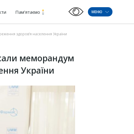
кти
Пам’ятаємо
МЕНЮ
ереження здоров’я населення України
исали меморандум
ення України