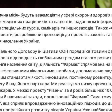
чна місія» будуть взаємодіяти у сфері охорони здоров’я
в медичних працівників та пацієнтів, надання їм інфор
пеціальних курсів, семінарів та інших заходів. Також 
цювати, розробляючи пропозиції до проектів законів т
я населення України.
ального Договору ініціативи ООН поряд зі світовими ф
овів відповідність глобальним трендам сталого розвитк
в’я населення світу. Діяльність “Фармак” спрямована на
и ефективними лікарськими засобами, допомагаючи люд
м стандартам якості, інноваціям, постійному розвитку, 
несу й надійного партнера. Ми реалізуємо низку проекті
лікарів. У межах проекту “Рівень” за 8 років більш ніж 10
ги й навчальні заходи, організовані “Фармак”. Саме том
, яка сприяє впровадженню інноваційних підходів до ді
я професійного розвитку лікарів України. Уже найближчи