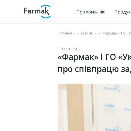
Про компанію
Продук
Головна
-
Новини
-
«Фармак» і ГО «
Сер 09, 2019
«Фармак» і ГО «У
про співпрацю за