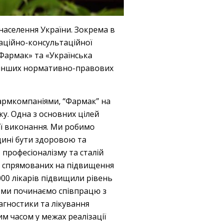
 населення України. Зокрема в
маційно-консультаційної
«Фармак» та «Українська
а інших нормативно-правових
армкомпаніями, “Фармак” на
у. Одна з основних цілей
 її виконання. Ми робимо
ині бути здоровою та
професіоналізму та сталій
в, спрямованих на підвищення
 000 лікарів підвищили рівень
у ми починаємо співпрацю з
агностики та лікування
м часом у межах реалізації