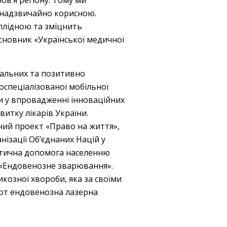
а надзвичайно корисною.
 плідною та зміцнить
асновник «Української медичної
ідальних та позитивно
оспеціалізованої мобільної
 у впровадженні інноваційних
витку лікарів України.
чний проект «Право на життя»,
нізації Об’єднаних Націй у
остична допомога населенню
 «Ендовенозне зварювання».
козної хвороби, яка за своїми
-от ендовенозна лазерна