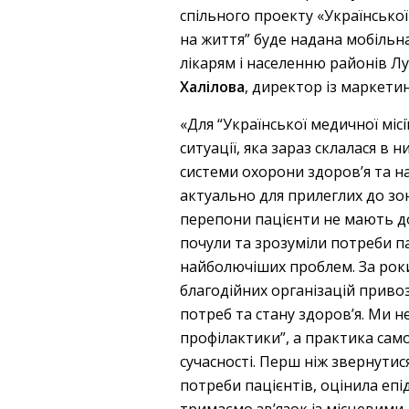
спільного проекту «Української
на життя” буде надана мобільн
лікарям і населенню районів Лу
Халілова
, директор із маркети
«Для “Української медичної міс
ситуації, яка зараз склалася в 
системи охорони здоров’я та 
актуально для прилеглих до зон
перепони пацієнти не мають до
почули та зрозуміли потреби па
найболючіших проблем. За роки
благодійних організацій привоз
потреб та стану здоров’я. Ми н
профілактики”, а практика сам
сучасності. Перш ніж звернутис
потреби пацієнтів, оцінила епі
тримаємо зв’язок із місцевими