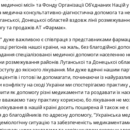
 медичної місії» та Фонду Організації Об’єднаних Націй 
а медична консультативно-діагностична допомога та нео
ганської, Донецької областей вздовж лінії розмежуванн
нгу та продажів АТ «Фармак».
ії” дуже важливою є співпраця з представниками фармац
низці регіонів нашої країни, на жаль, без благодійної до
надання спеціалізованої медичної допомоги населенню 
и розмежування районів Луганської та Донецької області
ступу до якісного лікування. Ми дуже вдячні нашим парт
цієнтів і готові їм допомагати, починаючи із найуразли
 конфлікту на сході України ми спостерігаємо практику
ити як допомогу різні медикаменти та роздавати їх нас
е вважаємо таку практику корисною, бо лікування не мож
олікування в нашій країні досить поширена й також не
я до благодійників по адресну допомогу, “Українська ме
деміологічну ситуацію та забезпеченість медикаментами 
 лікувальними закладами та керівництвом охорони здоро