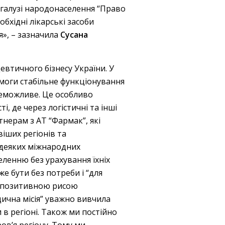
у галузі народонаселення “Право
бхідні лікарські засоби
я», – зазначила
Сусана
евтичного бізнесу України. У
помоги стабільне функціонування
неможливе. Це особливо
, де через логістичні та інші
нерам з АТ “Фармак”, які
віших регіонів та
 деяких міжнародних
еленню без урахування їхніх
е бути без потреби і “для
 є позитивною рисою
дична місія” уважно вивчила
в регіоні. Також ми постійно
в’я регіону. Тому ми