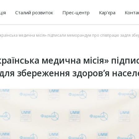
ція
Сталий розвиток
Прес-центр
Кар’єра
Конта
Українська медична місія» підписали меморандум про співпрацю задля зб
країнська медична місія» підп
для збереження здоров’я насел