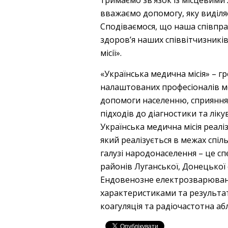
вважаємо допомогу, яку виділя
Сподіваємося, що наша співпрац
здоров’я наших співвітчизників
місії».
«Українська медична місія» – г
налаштованих професіоналів ме
допомоги населенню, сприяння
підходів до діагностики та лік
Українська медична місія реалі
який реалізується в межах спіл
галузі народонаселення – це с
районів Луганської, Донецької
Ендовенозне електрозварювання
характеристиками та результа
коагуляція та радіочастотна абл