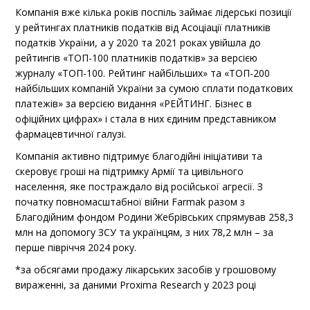
Компанія вже кілька років поспіль займає лідерські позиції
у рейтингах платників податків від Асоціації платників
податків України, а у 2020 та 2021 роках увійшла до
рейтингів «ТОП-100 платників податків» за версією
журналу «ТОП-100. Рейтинг найбільших» та «ТОП-200
найбільших компаній України за сумою сплати податкових
платежів» за версією видання «РЕЙТИНГ. Бізнес в
офіційних цифрах» і стала в них єдиним представником
фармацевтичної галузі.
Компанія активно підтримує благодійні ініціативи та
скеровує гроші на підтримку Армії та цивільного
населення, яке постраждало від російської агресії. З
початку повномасштабної війни Farmak разом з
Благодійним фондом Родини Жебрівських спрямував 258,3
млн на допомогу ЗСУ та українцям, з них 78,2 млн – за
перше півріччя 2024 року.
*за обсягами продажу лікарських засобів у грошовому
вираженні, за даними Proxima Research у 2023 році