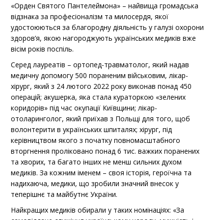
«Орден Святого Пантелеймона» – найвища громадська
відзнака за професіоналізм та милосердя, якої
удостоюються за благородну діяльність у галузі охорони
здоров’я, якою нагороджують українських медиків вже
вісім років поспіль.
Серед лауреатів – ортопед-травматолог, який надав
медичну допомогу 500 пораненим військовим, лікар-
хірург, який з 24 лютого 2022 року виконав понад 450
операцій; акушерка, яка стала кураторкою «зелених
коридорів» під час окупації Київщини; лікар-
отоларинголог, який приїхав з Польщі для того, щоб
волонтерити в українських шпиталях; хірург, під
керівництвом якого з початку повномасштабного
вторгнення проліковано понад 6 тис. важких поранених
та хворих, та багато інших не менш сильних духом
медиків. За кожним іменем – своя історія, героїчна та
надихаюча, медики, що зробили значний внесок у
теперішнє та майбутнє України.
Найкращих медиків обирали у таких номінаціях: «За