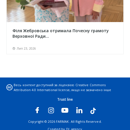
Філя Жебровська отримала Почесну грамоту
Верховної Ради...
Лип 23, 2026
Весь контент доступний за ліцензією
Creative Commons
Attribution 4.0 International license
, якщо не зазначено інше
Trust line
Copyright © 2026 FARMAK. All Rights Reserved.
Created by
DL agency