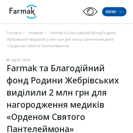
МЕНЮ
Головна
-
Новини
-
Farmak та Благодійний фонд Родини
Жебрівських виділили 2 млн грн для нагородження медиків
«Орденом Святого Пантелеймона»
Сер 05, 2024
Farmak та Благодійний
фонд Родини Жебрівських
виділили 2 млн грн для
нагородження медиків
«Орденом Святого
Пантелеймона»