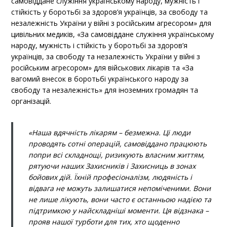
самовіддане служіння українському народу, мужність і
стійкість у боротьбі за здоров’я українців, за свободу та
незалежність України у війні з російським агресором» для
цивільних медиків, «За самовіддане служіння українському
народу, мужність і стійкість у боротьбі за здоров’я
українців, за свободу та незалежність України у війні з
російським агресором» для військових лікарів та «За
вагомий внесок в боротьбі українського народу за
свободу та незалежність» для іноземних громадян та
організацій.
«Наша вдячність лікарям – безмежна. Ці люди
проводять сотні операцій, самовіддано працюють
попри всі складнощі, ризикують власним життям,
рятуючи наших Захисників і Захисниць в зонах
бойових дій. Їхній професіоналізм, людяність і
відвага не можуть залишатися непоміченими. Вони
не лише лікують, вони часто є останньою надією та
підтримкою у найскладніші моменти. Ця відзнака –
прояв нашої турботи для тих, хто щоденно