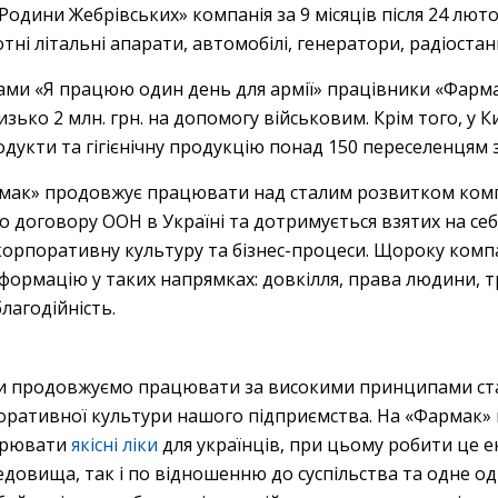
одини Жебрівських» компанія за 9 місяців після 24 лют
отні літальні апарати, автомобілі, генератори, радіостан
ами «Я працюю один день для армії» працівники «Фарма
изько 2 млн. грн. на допомогу військовим. Крім того, у 
родукти та гігієнічну продукцію понад 150 переселенцям
мак» продовжує працювати над сталим розвитком компан
 договору ООН в Україні та дотримується взятих на себ
орпоративну культуру та бізнес-процеси. Щороку компані
нформацію у таких напрямках: довкілля, права людини, т
благодійність.
 ми продовжуємо працювати за високими принципами ст
поративної культури нашого підприємства. На «Фармак» 
орювати
якісні ліки
для українців, при цьому робити це е
овища, так і по відношенню до суспільства та одне одн