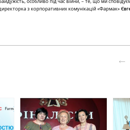
байдужість, особливо під час війни, – те, що ми сповідує
 директорка з корпоративних комунікацій «Фармак»
Євг