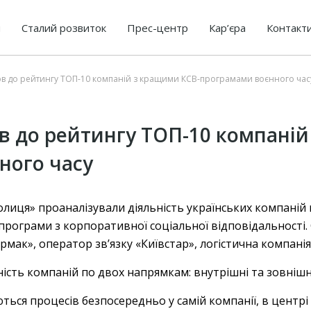
я
Сталий розвиток
Прес-центр
Кар’єра
Контакт
в до рейтингу ТОП-10 компаній з кращими КСВ-програмами воєнного час
в до рейтингу ТОП-10 компаній
ного часу
олиця» проаналізували діяльність українських компаній
програми з корпоративної соціальної відповідальності.
мак», оператор зв’язку «Київстар», логістична компанія
ність компаній по двох напрямкам: внутрішні та зовнішн
ться процесів безпосередньо у самій компанії, в центрі