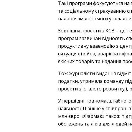
Такі програми фокусуються на з
та соціальному страхуванню спі
надання їм допомоги у складних
Зовнішня проєкти з КСВ – це т
програм зазвичай відносять сп
продуктивну взаємодію з цент
ситуаціях (війна, аварії на інф
якісних товарів та надання про
Тож журналісти видання відмі
податки, утримала команду під
проекти зі сталого розвитку і,
У перші дні повномасштабного 
наявності. Пізніше у співпраці
млн євро. «Фармак» також підт
обстежень та ліків для людей н