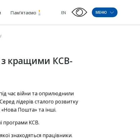
и
Пам’ятаємо
МЕНЮ
EN
у
 з кращими КСВ-
 під час війни та оприлюднили
 Серед лідерів сталого розвитку
 «Нова Пошта» та інші.
і програми КСВ.
 якої знаходяться працівники.