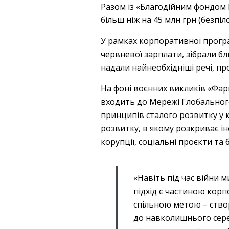
Разом із «Благодійним фондом Р
більш ніж на 45 млн грн (безпіл
У рамках корпоративної прогр
червневої зарплати, зібрали бл
надали найнеобхідніші речі, п
На фоні воєнних викликів «Фар
входить до Мережі Глобального
принципів сталого розвитку у к
розвитку, в якому розкриває і
корупції, соціальні проєкти та 
«Навіть під час війни
підхід є частиною кор
спільною метою – ств
до навколишнього серед