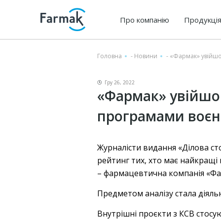
Про компанію
Продукці
Головна
-
Новини
-
«Фармак» увійшо
Гру 26, 2022
«Фармак» увійшо
програмами воєн
Журналісти видання «Ділова ст
рейтинг тих, хто має найкращі 
– фармацевтична компанія «Фар
Предметом аналізу стала діяль
Внутрішні проєкти з КСВ стосую