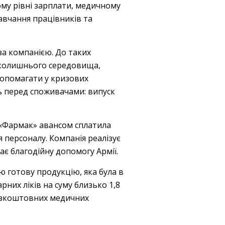
ому рівні зарплати, медичному
навчання працівників та
за компанією. До таких
авколишнього середовища,
опомагати у кризових
сть перед споживачами: випуск
 «Фармак» авансом сплатила
 персоналу. Компанія реалізує
ає благодійну допомогу Армії.
 готову продукцію, яка була в
рних ліків на суму близько 1,8
безкоштовних медичних