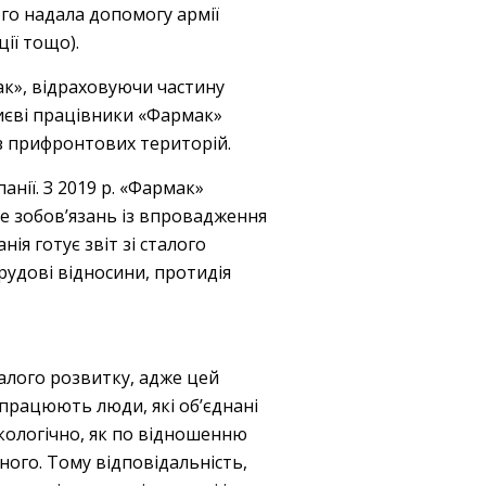
ого надала допомогу армії
ції тощо).
к», відраховуючи частину
Києві працівники «Фармак»
 з прифронтових територій.
ії. З 2019 р. «Фармак»
е зобов’язань із впровадження
я готує звіт зі сталого
рудові відносини, протидія
алого розвитку, адже цей
працюють люди, які об’єднані
кологічно, як по відношенню
ого. Тому відповідальність,