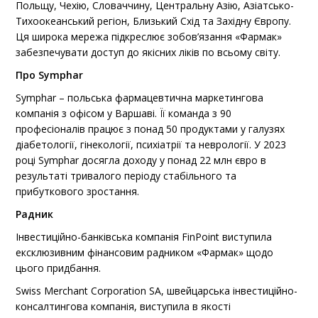
Польщу, Чехію, Словаччину, Центральну Азію, Азіатсько-
Тихоокеанський регіон, Близький Схід та Західну Європу.
Ця широка мережа підкреслює зобов’язання «Фармак»
забезпечувати доступ до якісних ліків по всьому світу.
Про Symphar
Symphar – польська фармацевтична маркетингова
компанія з офісом у Варшаві. Її команда з 90
професіоналів працює з понад 50 продуктами у галузях
діабетології, гінекології, психіатрії та неврології. У 2023
році Symphar досягла доходу у понад 22 млн євро в
результаті тривалого періоду стабільного та
прибуткового зростання.
Радник
Інвестиційно-банківська компанія FinPoint виступила
ексклюзивним фінансовим радником «Фармак» щодо
цього придбання.
Swiss Merchant Corporation SA, швейцарська інвестиційно-
консалтингова компанія, виступила в якості