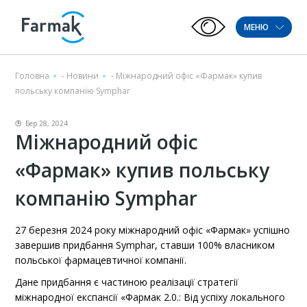
МЕНЮ
Головна
-
Новини
-
Міжнародний офіс «Фармак» купив
польську компанію Symphar
Бер 28, 2024
Міжнародний офіс
«Фармак» купив польську
компанію Symphar
27 березня 2024 року міжнародний офіс «Фармак» успішно
завершив придбання Symphar, ставши 100% власником
польської фармацевтичної компанії.
Дане придбання є частиною реалізації стратегії
міжнародної експансії «Фармак 2.0.: Від успіху локального