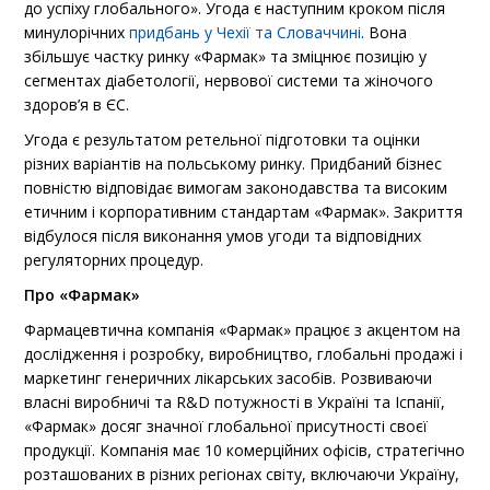
до успіху глобального». Угода є наступним кроком після
минулорічних
придбань у Чехії та Словаччині
. Вона
збільшує частку ринку «Фармак» та зміцнює позицію у
сегментах діабетології, нервової системи та жіночого
здоров’я в ЄС.
Угода є результатом ретельної підготовки та оцінки
різних варіантів на польському ринку. Придбаний бізнес
повністю відповідає вимогам законодавства та високим
етичним і корпоративним стандартам «Фармак». Закриття
відбулося після виконання умов угоди та відповідних
регуляторних процедур.
Про «Фармак»
Фармацевтична компанія «Фармак» працює з акцентом на
дослідження і розробку, виробництво, глобальні продажі і
маркетинг генеричних лікарських засобів. Розвиваючи
власні виробничі та R&D потужності в Україні та Іспанії,
«Фармак» досяг значної глобальної присутності своєї
продукції. Компанія має 10 комерційних офісів, стратегічно
розташованих в різних регіонах світу, включаючи Україну,