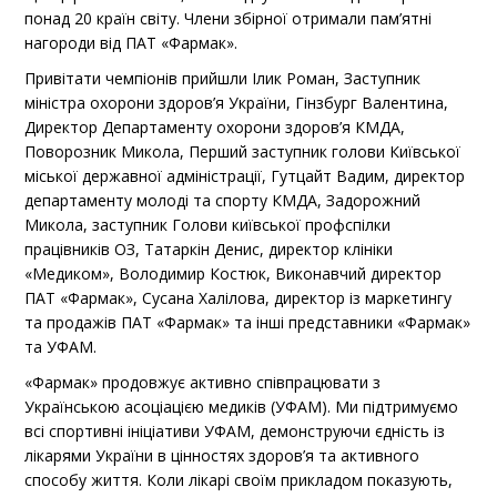
понад 20 країн світу. Члени збірної отримали пам’ятні
нагороди від ПАТ «Фармак».
Привітати чемпіонів прийшли Ілик Роман, Заступник
міністра охорони здоров’я України, Гінзбург Валентина,
Директор Департаменту охорони здоров’я КМДА,
Поворозник Микола, Перший заступник голови Київської
міської державної адміністрації, Гутцайт Вадим, директор
департаменту молоді та спорту КМДА, Задорожний
Микола, заступник Голови київської профспілки
працівників ОЗ, Татаркін Денис, директор клініки
«Медиком», Володимир Костюк, Виконавчий директор
ПАТ «Фармак», Сусана Халілова, директор із маркетингу
та продажів ПАТ «Фармак» та інші представники «Фармак»
та УФАМ.
«Фармак» продовжує активно співпрацювати з
Українською асоціацією медиків (УФАМ). Ми підтримуємо
всі спортивні ініціативи УФАМ, демонструючи єдність із
лікарями України в цінностях здоров’я та активного
способу життя. Коли лікарі своїм прикладом показують,