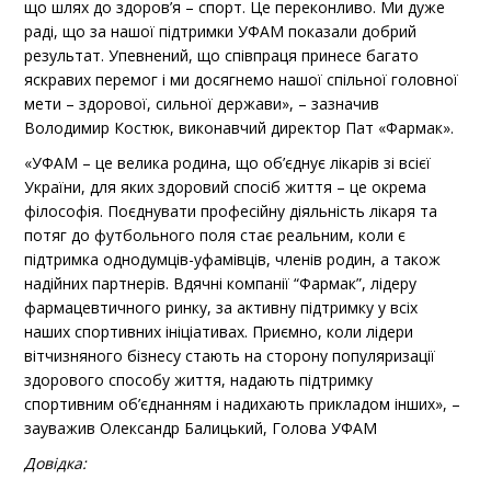
що шлях до здоров’я – спорт. Це переконливо. Ми дуже
раді, що за нашої підтримки УФАМ показали добрий
результат. Упевнений, що співпраця принесе багато
яскравих перемог і ми досягнемо нашої спільної головної
мети – здорової, сильної держави», – зазначив
Володимир Костюк, виконавчий директор Пат «Фармак».
«УФАМ – це велика родина, що об’єднує лікарів зі всієї
України, для яких здоровий спосіб життя – це окрема
філософія. Поєднувати професійну діяльність лікаря та
потяг до футбольного поля стає реальним, коли є
підтримка однодумців-уфамівців, членів родин, а також
надійних партнерів. Вдячні компанії “Фармак”, лідеру
фармацевтичного ринку, за активну підтримку у всіх
наших спортивних ініціативах. Приємно, коли лідери
вітчизняного бізнесу стають на сторону популяризації
здорового способу життя, надають підтримку
спортивним об’єднанням і надихають прикладом інших», –
зауважив Олександр Балицький, Голова УФАМ
Довідка: