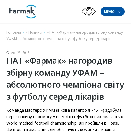
МЕНЮ
Головна
-
Новини
-
ПАТ «Фармак» нагородив збірну команду
УФАМ – абсолютного чемпіона світу з футболу серед лікарів
Жов 23, 2018
ПАТ «Фармак» нагородив
збірну команду УФАМ –
абсолютного чемпіона світу
з футболу серед лікарів
Команда мастерс УФАМ (вікова категорія «45+») здобула
переконливу перемогу у всесвітніх футбольних змаганнях
World medical football championship, які пройшли в Празі.
Це щорічні змагання, які об’єднують команди лікарів із