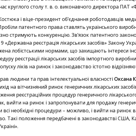
час круглого столу т. в. о. виконавчого директора ПАТ 
стюка і віце-президент об’єднання роботодавців медич
«Пробіли патентного права ставлять українського виробн
озно стримують конкуренцію. Зв’язок патентного закон
. 9 «Державна реєстрація лікарських засобів» Закону Укра
тяжена лобістськими нормами, що захищають інтереси 
дуру реєстрації лікарських засобів імпортного виробни
опуску ліків на ринок і законодавство істотно відрізняют
прав людини та прав інтелектуальної власності
Оксана 
ід на вітчизняний ринок генеричних лікарських засобі
ення реєстраційних процедур генеричного лікарського з
к, вийти на ринок і запропонувати для продажу генерич
 всі необхідні процедури – можливо, і вийти на ринок 
во. Такі положення передбачені в законодавстві США, К
країні».