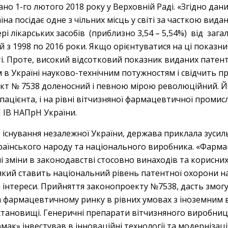
о 1-го лютого 2018 року у Верховній Раді. «Згідно даних
їна посідає одне з чільних місць у світі за часткою вид
фері лікарських засобів (приблизно 3,54 – 5,54%) від загал
ій з 1998 по 2016 роки. Якщо орієнтуватися на ці показ
ті. Проте, високий відсотковий показник виданих патент
м в Україні науково-технічним потужностям і свідчить п
кт № 7538 доленосний і певною мірою революційний. Йо
о пацієнта, і на рівні вітчизняної фармацевтичної промис
І ІВ НАПрН України.
 існування незалежної України, держава приклала зуси
країнського народу та національного виробника. «Фармак»
і зміни в законодавстві стосовно винаходів та корисн
 який ставить національний рівень патентної охорони 
і інтереси. Прийняття законопроекту №7538, дасть змо
 фармацевтичному ринку в рівних умовах з іноземним 
становищі. Генеричні препарати вітчизняного виробниц
Фармак» інвестував в інноваційні технології та модерніз