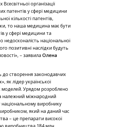
 Всесвітньої організації
аних патентів у сфері медицини
ьної кількості патентів,
ники, то наша медицина має бути
ів у сфері медицини та
ро недосконалість національної
го позитивні наслідки будуть
ловості», – заявила
Олена
ль до створення законодавчих
, як лідер української
их моделей. Урядом розроблено
на належний міжнародний
гу національному виробнику
виробником, який на даний час
тва – це препарати високої
ацію виробництва 184 млн