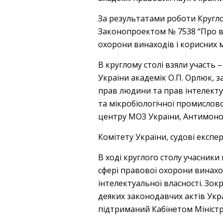
За результатами роботи Кругл
Законопроектом № 7538 “Про в
охорони винаходів і корисних 
В круглому столі взяли участь 
України академік О.П. Орлюк, 
прав людини та прав інтелекту
та мікробіологічної промислов
центру МОЗ України, Антимон
Комітету України, судові експе
В ході круглого столу учасник
сфері правової охорони винах
інтелектуальної власності. Зо
деяких законодавчих актів Укр
підтриманий Кабінетом Міністрі