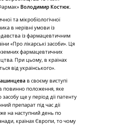
«Фармак»
Володимир Костюк.
ної та мікробіологічної
ика в нерівні умови із
одавства із фармацевтичним
їни «Про лікарські засоби». Ця
іноземних фармацевтичних
цтва. При цьому, в країнах
ься від українського».
Кашинцева
в своєму виступі
в повинно положення, яке
асобу ще у період дії патенту
ний препарат під час дії
вже на наступний день по
анади, країнах Європи, то чому