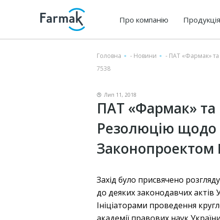
Про компанію
Продукці
Головна
-
Новини
-
ПАТ «Фармак» та
7538
Лип 11, 2018
ПАТ «Фармак» та 
Резолюцію щодо 
Законопроектом 
Захід було присвячено розгляду
до деяких законодавчих актів 
Ініціаторами проведення кругл
академії правових наук України