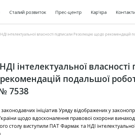
я
Сталий розвиток
Прес-центр
Кар’єра
Контакт
 НДІ інтелектуальної власності підписали Резолюцію щодо рекомендацій
НДІ інтелектуальної власності
рекомендацій подальшої робо
№ 7538
 законодавчих ініціатив Уряду відображених у законопр
України щодо вдосконалення правової охорони винаході
ого столу виступили ПАТ Фармак та НДІ інтелектуальної
.