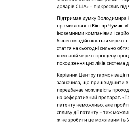
доларів США» – підкреслив під 
Підтримав думку Володимира Ко
промисловості
Віктор Чумак
: 
іноземними компаніями і серй
бізнесом здійснюється через ст
стаття на сьогодні сильно об
компаній через спрощену проце
походження цих ліків система д
Керівник Центру гармонізації 
зазначила, що пришвидшити вих
передбачає можливість проходж
на реферативний препарат. «Та
патенту неможливо, але пройти
спливу дії патенту – теж можли
ж не зробити це можливим і в У