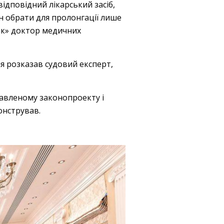
ідповідний лікарський засіб,
н обрати для пролонгації лише
ак» доктор медичних
ня розказав судовий експерт,
тавленому законопроекту і
онстрував.