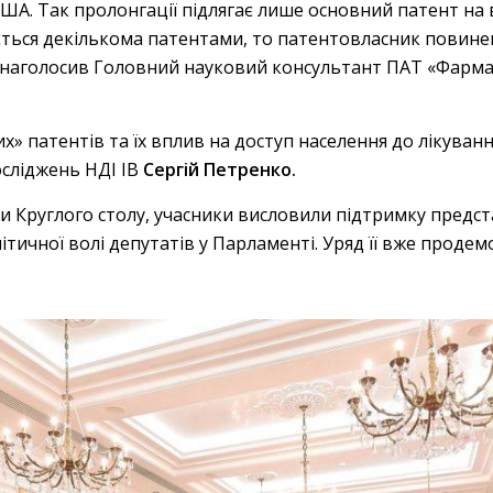
США. Так пролонгації підлягає лише основний патент на в
ється декількома патентами, то патентовласник повине
 – наголосив Головний науковий консультант ПАТ «Фарм
» патентів та їх вплив на доступ населення до лікуван
осліджень НДІ ІВ
Сергій Петренко.
 Круглого столу, учасники висловили підтримку предс
тичної волі депутатів у Парламенті. Уряд її вже продем