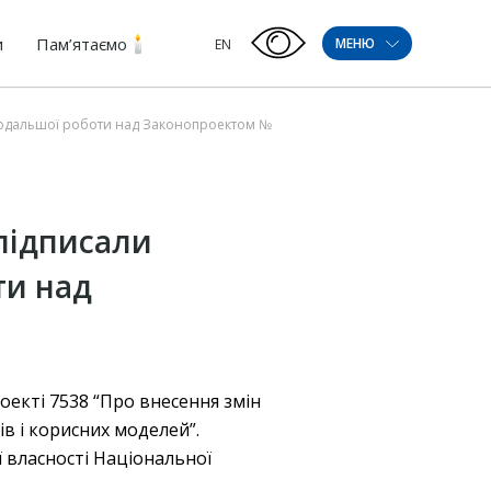
и
Пам’ятаємо
МЕНЮ
EN
 подальшої роботи над Законопроектом №
 підписали
ти над
оекті 7538 “Про внесення змін
в і корисних моделей”.
 власності Національної