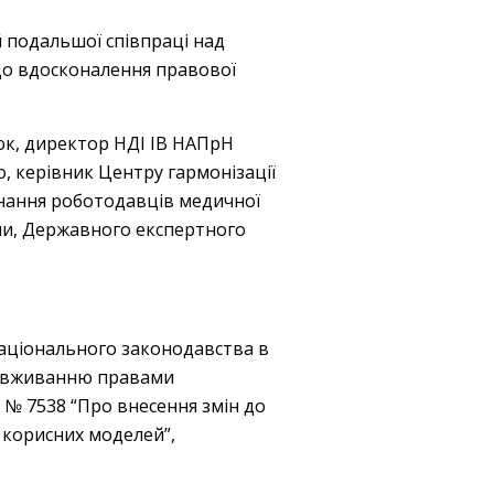
 подальшої співпраці над
до вдосконалення правової
тюк, директор НДІ ІВ НАПрН
, керівник Центру гармонізації
днання роботодавців медичної
їни, Державного експертного
національного законодавства в
зловживанню правами
 № 7538 “Про внесення змін до
 корисних моделей”,