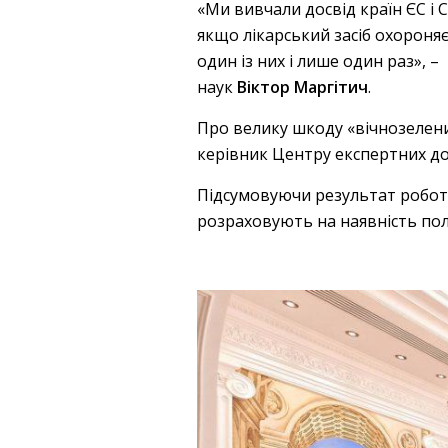
«Ми вивчали досвід країн ЄС і 
якщо лікарський засіб охороня
один із них і лише один раз»,
наук
Віктор Маргітич
.
Про велику шкоду «вічнозелених
керівник Центру експертних д
Підсумовуючи результат роботи
розраховують на наявність полі