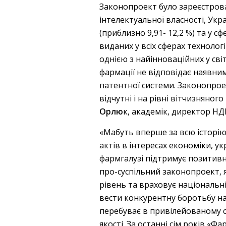
Законопроект було зареєстрован
інтелектуальної власності, Укра
(приблизно 9,91- 12,2 %) та у с
виданих у всіх сферах технолог
однією з найінноваційних у сві
фармації не відповідає наявни
патентної системи. Законопрое
відчутні і на рівні вітчизняног
Орлю
к, академік, директор НД
«Мабуть вперше за всю історію
актів в інтересах економіки, у
фармгалузі підтримує позитивн
про-суспільний законопроект,
рівень та враховує національн
вести конкурентну боротьбу на
перебуває в привілейованому 
якості. За останні сім років «