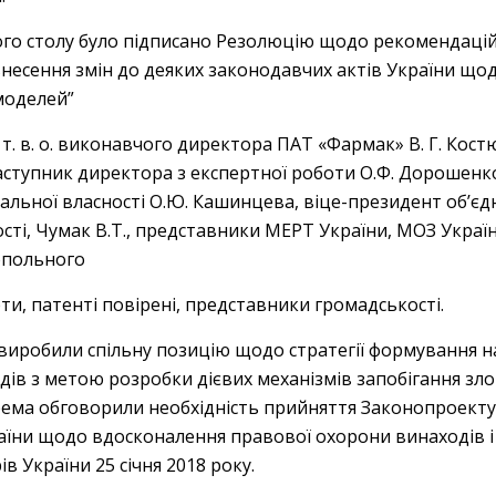
ого столу було підписано Резолюцію щодо рекомендацій
несення змін до деяких законодавчих актів України що
моделей”
– т. в. о. виконавчого директора ПАТ «Фармак» В. Г. Кос
заступник директора з експертної роботи О.Ф. Дорошенко
альної власності О.Ю. Кашинцева, віце-президент об’є
ості, Чумак В.Т., представники МЕРТ України, МОЗ Укра
опольного
рти, патенті повірені, представники громадськості.
и виробили спільну позицію щодо стратегії формування 
одів з метою розробки дієвих механізмів запобігання 
крема обговорили необхідність прийняття Законопроекту
аїни щодо вдосконалення правової охорони винаходів і
в України 25 січня 2018 року.