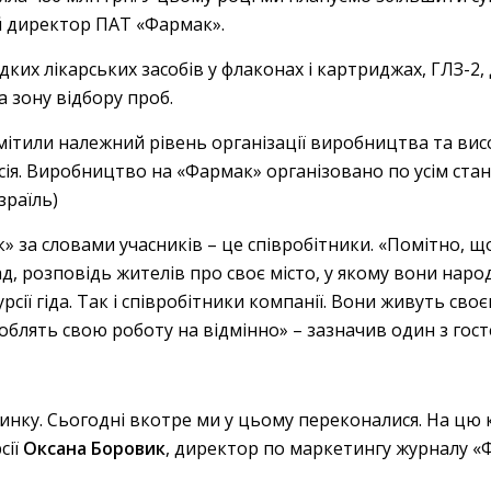
ий директор ПАТ «Фармак».
дких лікарських засобів у флаконах і картриджах, ГЛЗ-2
а зону відбору проб.
відмітили належний рівень організації виробництва та вис
сія. Виробництво на «Фармак» організовано по усім ста
зраїль)
» за словами учасників – це співробітники. «Помітно, 
, розповідь жителів про своє місто, у якому вони наро
курсії гіда. Так і співробітники компанії. Вони живуть 
облять свою роботу на відмінно» – зазначив один з гост
инку. Сьогодні вкотре ми у цьому переконалися. На цю
сії
Оксана Боровик
, директор по маркетингу журналу «