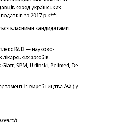
авців серед українських
одатків за 2017 рік**.
ються власними кандидатами.
мплекс R&D — науково-
 лікарських засобів.
att, SBM, Urlinski, Belimed, De
артамент із виробництва АФІ) у
esearch