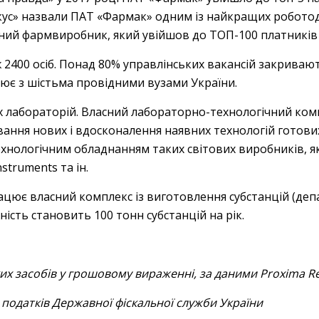
окус» назвали ПАТ «Фармак» одним із найкращих роботод
ий фармвиробник, який увійшов до ТОП-100 платників п
 2400 осіб. Понад 80% управлінських вакансій закрива
ює з шістьма провідними вузами України.
х лабораторій. Власний лабораторно-технологічний ко
ання нових і вдосконалення наявних технологій готових
нологічним обладнанням таких світових виробників, як Gl
nstruments та ін.
ацює власний комплекс із виготовлення субстанцій (деп
ість становить 100 тонн субстанцій на рік.
их засобів у грошовому вираженні, за даними Proxima R
 податків Державної фіскальної служби України