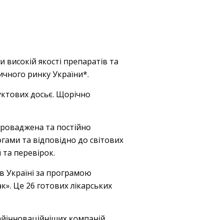
 високій якості препаратів та
ичного ринку України*.
дуктових досьє. Щорічно
проваджена та постійно
гами та відповідно до світових
 та перевірок.
 в Україні за програмою
ак». Це 26 готових лікарських
найінноваційніших компаній