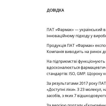
ДОВІДКА
ПАТ «Фармак» — український ви
інноваційному підходу у вироб
Продукція ПАТ «Фармак» експорт
Компанія виводить на ринок до
На підприємстві функціонують
вдосконалюється фармацевтична
стандартів: ISO, GMP. Щороку 
За результатами 2017 року ПАТ 
«Доступні ліки». З 23 молекул,
засобів, з яких 7 відшкодовують
За версією порталу «Економічн