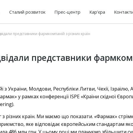
я
Сталий розвиток
Прес-центр
Кар’єра
Контакт
відали представники фармкомпаній з різних країн
двідали представники фармкомп
 з України, Молдови, Республіки Литви, Чехії, Ізраїлю, 
мак» у рамках конференції ISPE «Країни східної Європи»
ering).
 з різних країн. Ми маємо що показати. «Фармак» стрім
приємство, яке відповідає європейським стандартам якос
ла 486 млн грн. У цьому році ми плануємо збільшити сум