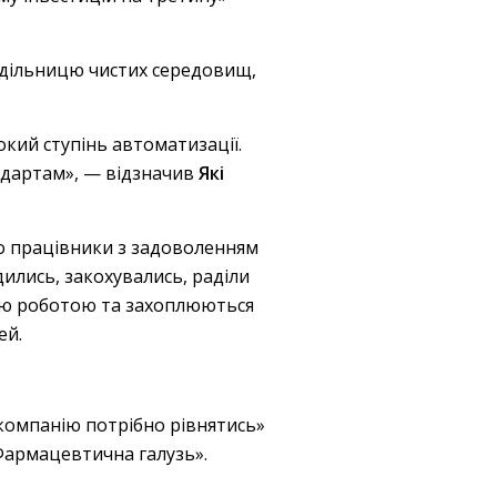
, дільницю чистих середовищ,
окий ступінь автоматизації.
ндартам», — відзначив
Які
що працівники з задоволенням
дились, закохувались, раділи
своєю роботою та захоплюються
ей.
 компанію потрібно рівнятись»
Фармацевтична галузь».