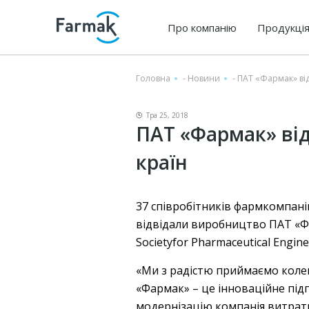
Про компанію
Продукці
Головна
-
Новини
-
ПАТ «Фармак» від
Тра 25, 2018
ПАТ «Фармак» ві
країн
37 співробітників фармкомпанійї
відвідали виробництво ПАТ «Фар
Societyfor Pharmaceutical Engine
«Ми з радістю приймаємо колег
«Фармак» – це інноваційне під
модернізацію компанія витрати