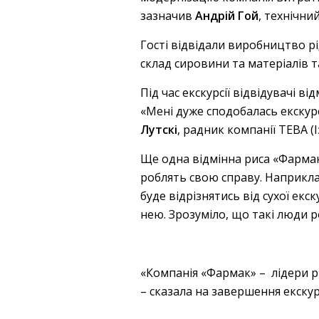
зазначив
Андрій Гой
, технічн
Гості відвідали виробництво рі
склад сировини та матеріалів т
Під час екскурсії відвідувачі 
«Мені дуже сподобалась екскур
Лутскі
, радник компанії ТЕВА (І
Ще одна відмінна риса «Фармак
роблять свою справу. Наприклад
буде відрізнятись від сухої екс
нею. Зрозуміло, що такі люди р
«Компанія «Фармак» – лідери р
– сказала на завершення екскур