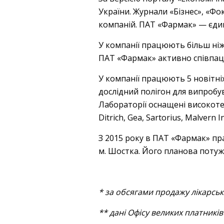
України. Журнали «Бізнес», «Ф
компаній. ПАТ «Фармак» — єдин
У компанії працюють більш ніж
ПАТ «Фармак» активно співпац
У компанії працюють 5 новітні
дослідний полігон для випробув
Лабораторії оснащені високотех
Ditrich, Gea, Sartorius, Malvern I
З 2015 року в ПАТ «Фармак» пр
м. Шостка. Його планова потужн
* за обсягами продажу лікарськ
** дані
Офісу великих платників