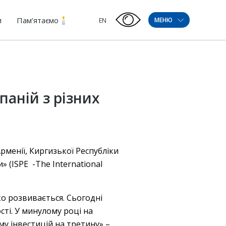
и
Пам’ятаємо
МЕНЮ
EN
аній з різних
Арменії, Киргизької Республіки
 (ISPE -The International
ко розвивається. Сьогодні
ті. У минулому році на
у інвестицій на третину» –