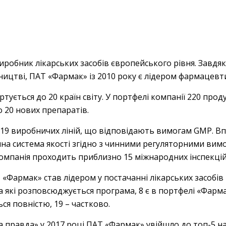
робник лікарських засобів європейського рівня. Завдяки
ництві, ПАТ «Фармак» із 2010 року є лідером фармацевт
ується до 20 країн світу. У портфелі компанії 220 про
 20 нових препаратів.
 19 виробничих ліній, що відповідають вимогам GMP. В
 система якості згідно з чинними регуляторними вимо
компанія проходить приблизно 15 міжнародних інспекцій
«Фармак» став лідером у постачанні лікарських засобів
 на які розповсюджується програма, 8 є в портфелі «Фарм
ся повністю, 19 – частково.
а правда» у 2017 році ПАТ «Фармак» увійшло до топ-5 