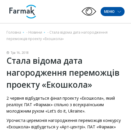
МЕНЮ
Головна
-
Новини
-
Стала відома дата нагородження
переможців проекту «Екошкола»
Тра 16, 2018
Стала відома дата
нагородження переможців
проекту «Екошкола»
2 червня відбудеться фінал проекту «Екошкола», який
реалізує ПАТ «Фармак» спільно з всеукраїнським
молодіжним рухом «Let’s do it, Ukraine».
Урочиста церемонія нагородження переможців конкурсу
«Екошкола» відбудеться у «Арт-центрі». ПАТ «Фармак»