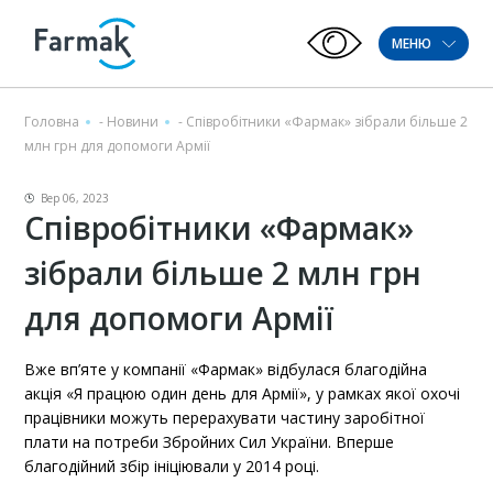
МЕНЮ
Головна
-
Новини
-
Співробітники «Фармак» зібрали більше 2
млн грн для допомоги Армії
Вер 06, 2023
Співробітники «Фармак»
зібрали більше 2 млн грн
для допомоги Армії
Вже вп’яте у компанії «Фармак» відбулася благодійна
акція «Я працюю один день для Армії», у рамках якої охочі
працівники можуть перерахувати частину заробітної
плати на потреби Збройних Сил України. Вперше
благодійний збір ініціювали у 2014 році.