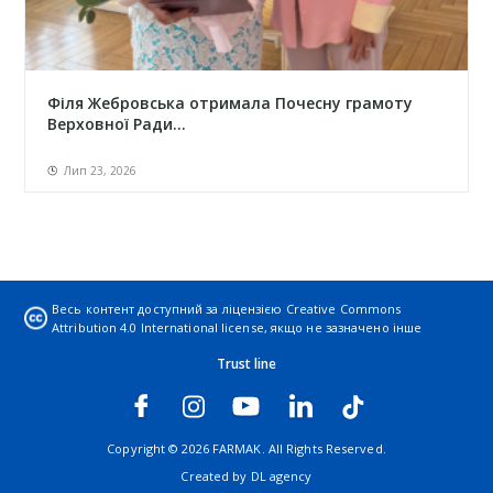
Філя Жебровська отримала Почесну грамоту
Верховної Ради...
Лип 23, 2026
Весь контент доступний за ліцензією
Creative Commons
Attribution 4.0 International license
, якщо не зазначено інше
Trust line
Copyright © 2026 FARMAK. All Rights Reserved.
Created by
DL agency