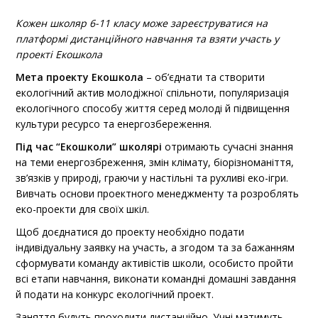
Кожен школяр 6-11 класу може зареєструватися на
платформі дистанційного навчання та взяти участь у
проекті Екошкола
Мета проекту Екошкола
– об’єднати та створити
екологічний актив молодіжної спільноти, популяризація
екологічного способу життя серед молоді й підвищення
культури ресурсо та енергозбереження.
Під час “Екошколи” школярі
отримають сучасні знання
на теми енергозбреження, змін клімату, біорізноманіття,
зв’язків у природі, граючи у настільні та рухливі еко-ігри.
Вивчать основи проектного менеджменту та розроблять
еко-проекти для своїх шкіл.
Щоб доєднатися до проекту необхідно подати
індивідуальну заявку на участь, а згодом та за бажанням
сформувати команду активістів школи, особисто пройти
всі етапи навчання, виконати командні домашні завдання
й подати на конкурс екологічний проект.
Заняття будуть проходити дистанційно. Учні матимуть