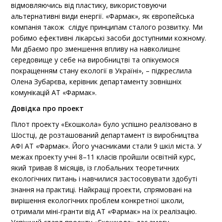
відмовляючись від пластику, використовуючи
альтернативні види енергії. «Фармак», як європейська
компанія також слідує принципам сталого розвитку. Ми
робимо ефективні лікарські засоби доступними кожному.
Ми дбаємо про зменшення впливу на навколишнє
середовище у себе на виробництві та опікуємося
покращенням стану екології в Україні», – підкреслила
Олена Зубарєва, керівник департаменту зовнішніх
комунікацій АТ «Фармак».
Довідка про проект
Пілот проекту «Екошкола» було успішно реалізовано в
Шостці, де розташований департамент із виробництва
АФІ АТ «Фармак». Його учасниками стали 9 шкіл міста. У
межах проекту учні 8–11 класів пройшли освітній курс,
який тривав 8 місяців, із глобальних теоретичних
екологічних питань і навчилися застосовувати здобуті
знання на практиці. Найкращі проекти, спрямовані на
вирішення екологічних проблем конкретної школи,
отримали міні-гранти від АТ «Фармак» на їх реалізацію.