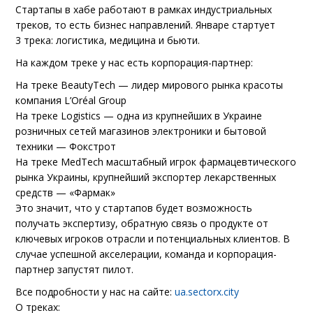
Стартапы в хабе работают в рамках индустриальных
треков, то есть бизнес направлений. Январе стартует
3 трека: логистика, медицина и бьюти.
На каждом треке у нас есть корпорация-партнер:
На треке BeautyTech — лидер мирового рынка красоты
компания L’Oréal Group
На треке Logistics — одна из крупнейших в Украине
розничных сетей магазинов электроники и бытовой
техники — Фокстрот
На треке MedTech масштабный игрок фармацевтического
рынка Украины, крупнейший экспортер лекарственных
средств — «Фармак»
Это значит, что у стартапов будет возможность
получать экспертизу, обратную связь о продукте от
ключевых игроков отрасли и потенциальных клиентов. В
случае успешной акселерации, команда и корпорация-
партнер запустят пилот.
Все подробности у нас на сайте:
ua.sectorx.city
О треках: