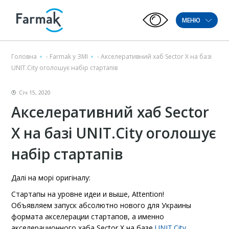
МЕНЮ
Головна
-
Farmak у ЗМІ
-
Акселеративний хаб Sector X на базі
UNIT.City оголошує набір стартапів
Січ 15, 2020
Акселеративний хаб Sector
X на базі UNIT.City оголошує
набір стартапів
Далі на морі оригіналу:
Стартапы на уровне идеи и выше, Attention!
Объявляем запуск абсолютно нового для Украины
формата акселерации стартапов, а именно
акселерационного хаба Sector X на базе
UNIT.City
.