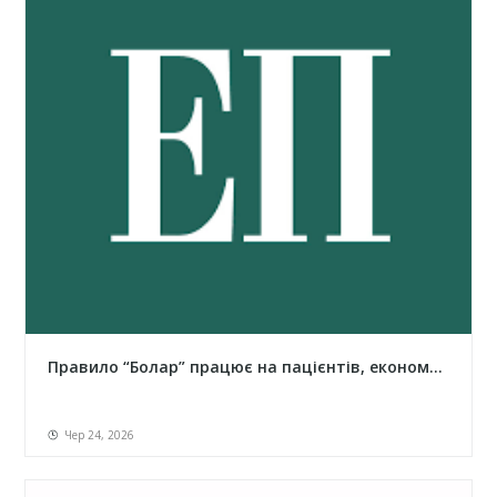
Правило “Болар” працює на пацієнтів, економ...
Чер 24, 2026