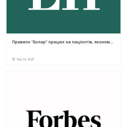
Правило “Болар” працює на пацієнтів, економ...
Чер 24, 2026