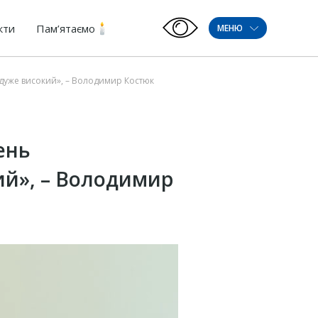
кти
Пам’ятаємо
МЕНЮ
 – дуже високий», – Володимир Костюк
вень
кий», – Володимир