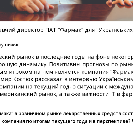
вчий директор ПАТ “Фармак” для “Українських 
лу нижче.
ский рынок в последние годы на фоне некото
рошую динамику. Позитивны прогнозы по рынку
м игроком на нем является компания “Фарма
мир Костюк рассказал в интервью Українськи
омпании на текущий год, о ситуации с междун
мериканский рынок, а также важности IT в фа
мака” в розничном рынке лекарственных средств сост
 компания по итогам текущего года и в перспективе?