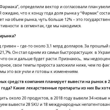
Фармака”, определили вектор и согласовали план увели
 ожидаю, что к концу года доля рынка у “Фармак” соста
ет на объем рынка, чуть больше 12% – это государстве
тивности в сегментах, где мы находимся.
мрынка?
рд гривен – где-то около 3,1 млрд долларов. За прошлый
21,7%. Он стал одним из самых быстрорастущих в Укра
 что он и дальше будет расти. Признаюсь, мы недооце
ерное, свои темпы прироста заложили ниже, чем по фак
 мы это все учли и готовы к изменениям.
ых средств компания планирует вывести на рынок в 2
 года? Какие лекарственные препараты из них Вы хот
ть около 20 продуктов, в 2018 году вывели 34 новые 
ируем вывести 28 SKU и 18 международных непатентован