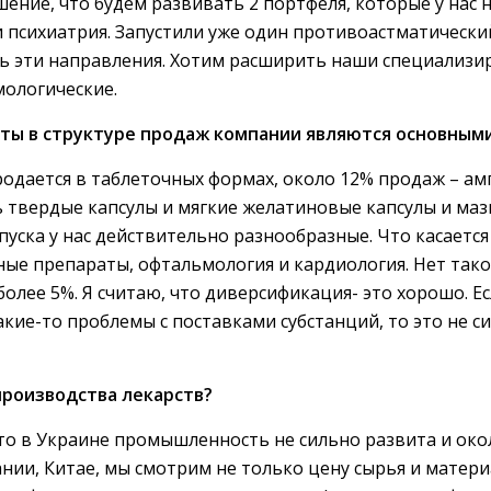
ение, что будем развивать 2 портфеля, которые у нас н
и психиатрия. Запустили уже один противоастматически
ь эти направления. Хотим расширить наши специализи
ологические.
ты в структуре продаж компании являются основным
одается в таблеточных формах, около 12% продаж – амп
ть твердые капсулы и мягкие желатиновые капсулы и м
уска у нас действительно разнообразные. Что касается
ные препараты, офтальмология и кардиология. Нет тако
олее 5%. Я считаю, что диверсификация- это хорошо. Ес
кие-то проблемы с поставками субстанций, то это не с
производства лекарств?
 то в Украине промышленность не сильно развита и ок
нии, Китае, мы смотрим не только цену сырья и материал