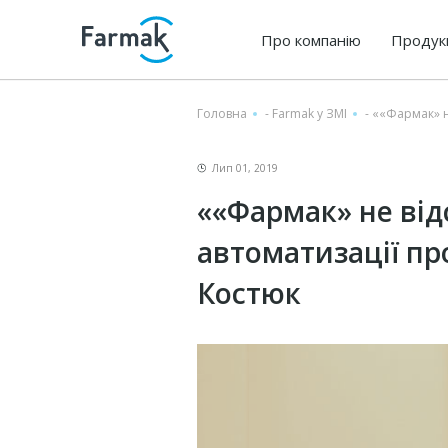
Про компанію
Продук
Головна
-
Farmak у ЗМІ
-
««Фармак» не
Лип 01, 2019
««Фармак» не відс
автоматизації пр
Костюк