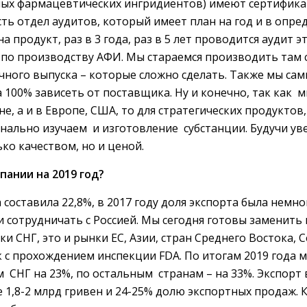
ых фармацевтических ингридиентов) имеют сертифика
сть отдел аудитов, который имеет план на год и в опре
а продукт, раз в 3 года, раз в 5 лет проводится аудит э
 по производству АФИ. Мы стараемся производить там 
ечного выпуска – которые сложно сделать. Также мы са
на 100% зависеть от поставщика. Ну и конечно, так ка
не, а и в Европе, США, то для стратегических продуктов
онально изучаем и изготовление субстанции. Будучи у
ко качеством, но и ценой.
ании на 2019 год?
 составила 22,8%, в 2017 году доля экспорта была немн
и сотрудничать с Россией. Мы сегодня готовы заменить
ки СНГ, это и рынки ЕС, Азии, стран Среднего Востока, 
 с прохождением инспекции FDA. По итогам 2019 года 
ам СНГ на 23%, по остальным странам – на 33%. Экспор
 1,8-2 млрд гривен и 24-25% долю экспортных продаж. 