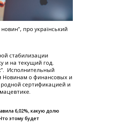
новин”, про український
рой стабилизации
 и на текущий год.
к”. Исполнительный
м Новинам о финансовых и
ародной сертификацией и
рмацевтике.
авила 6
,02
%
, какую долю
 Что этому будет