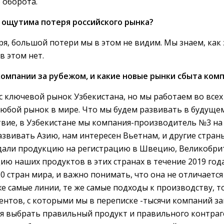
 оборота.
 ощутима потеря российского рынка?
ря, большой потери мы в этом не видим. Мы знаем, как
в этом нет.
компании за рубежом, и какие новые рынки сбыта ком
ас ключевой рынок Узбекистана, но мы работаем во все
любой рынок в мире. Что мы будем развивать в будущем
твие, в Узбекистане мы компания-производитель №3 н
звивать Азию, нам интересен Вьетнам, и другие страны
подали продукцию на регистрацию в Швецию, Великобр
ию наших продуктов в этих странах в течение 2019 год
0 стран мира, и важно понимать, что она не отличается
 же самые линии, те же самые подходы к производству, т
гентов, с которыми мы в переписке -тысячи компаний з
тся выбрать правильный продукт и правильного контра