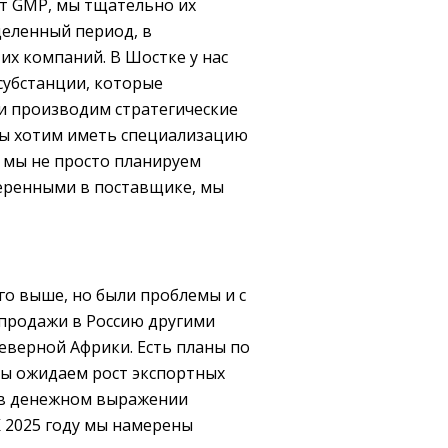
т GMP, мы тщательно их
деленный период, в
тих компаний. В Шостке у нас
субстанции, которые
ми производим стратегические
к мы хотим иметь специализацию
, мы не просто планируем
веренными в поставщике, мы
ого выше, но были проблемы и с
 продажи в Россию другими
Северной Африки. Есть планы по
мы ожидаем рост экспортных
т в денежном выражении
К 2025 году мы намерены