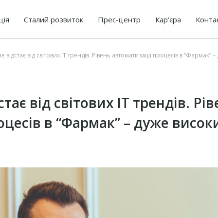
ція
Сталий розвиток
Прес-центр
Кар’єра
Конта
 відстає від світових ІТ трендів. Рівень автоматизації процесів в “Фармак”
тає від світових ІТ трендів. Рі
оцесів в “Фармак” – дуже висо