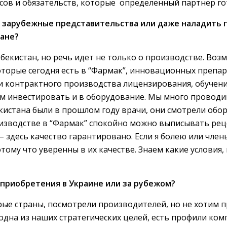
сов и обязательств, которые определенный партнер гот
в зарубежные представительства или даже наладить п
тане?
екистан, но речь идет не только о производстве. Возм
которые сегодня есть в “Фармак”, инновационных препа
 контрактного производства лицензирования, обучени
ем инвестировать и в оборудование. Мы много провод
екистана были в прошлом году врачи, они смотрели обо
изводстве в “Фармак” спокойно можно выписывать рец
 – здесь качество гарантировано. Если я болею или член
тому что уверенны в их качестве. Знаем какие условия, 
 приобретения в Украине или за рубежом?
е страны, посмотрели производителей, но не хотим пр
 одна из наших стратегических целей, есть профили ко