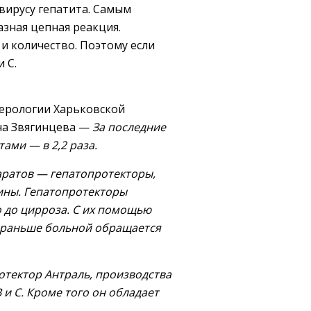
вирусу гепатита. Самым
зная цепная реакция.
и количество. Поэтому если
 С.
ерологии Харьковской
на Звягинцева —
За последние
ами — в 2,2 раза.
аратов — гепатопротекторы,
ины. Гепатопротекторы
о до цирроза. С их помощью
м раньше больной обращается
тектор Антраль, производства
и С. Кроме того он обладает