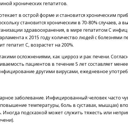
чиной хронических гепатитов.
отекает в острой форме и становится хроническим приб
оскольку становится хроническим в 70-80% случаев, а вы
низации здравоохранения, в мире гепатитом С инфици
арламента к 2015 году количество людей с болезнями п
т гепатит С, возрастет на 200%.
такими осложнениями, как цирроз и рак печени. Соглас
иваемость пациентов в течение 5 лет составляет мене
нфицирование другими вирусами, ежедневное употребле
арное заболевание. Инфицированный человек часто чув
, повышение температуры, боль в суставах, мышцах) вп
. Иногда подсказкой может служить тяжесть или непр
чени).