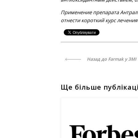
Применение препарата Антраль
отнести короткий курс лечения
Назад до Farmak у ЗМІ
Ще більше публікац