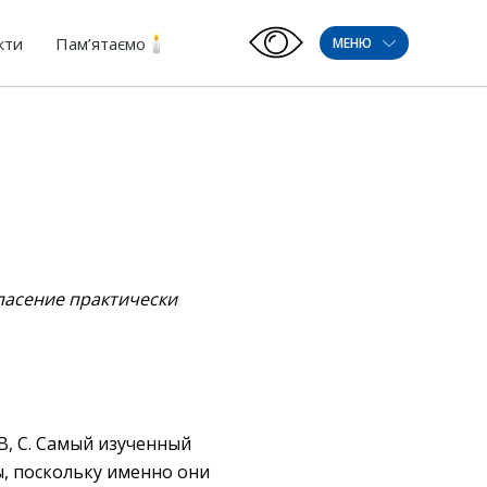
кти
Пам’ятаємо
МЕНЮ
спасение практически
В, С. Самый изученный
ы, поскольку именно они