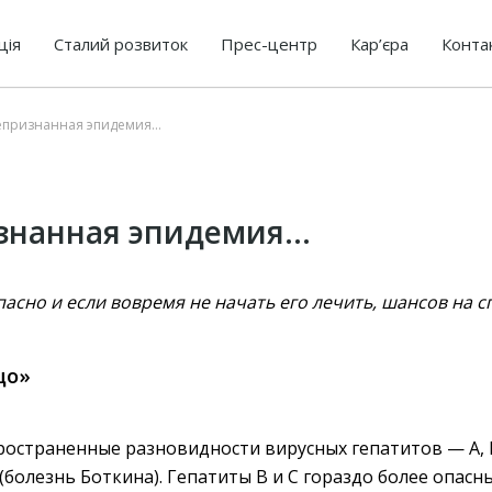
ція
Сталий розвиток
Прес-центр
Кар’єра
Конта
непризнанная эпидемия…
знанная эпидемия…
асно и если вовремя не начать его лечить, шансов на 
цо»
ространенные разновидности вирусных гепатитов — А, 
 (болезнь Боткина). Гепатиты В и С гораздо более опасн