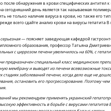
 после обнаружения в крови специфических антител к 
а сегодняшний день является так называемая полимера
 не только наличие вируса в крови, но также его тип 
прежде всего сдайте анализ крови на вирусы гепатита В и
 серьезная
— поясняет заведующая кафедрой гастроэнт
ипломного образования, профессор Татьяна Дмитриев
ольных с циррозом печени увеличилось на 60%, с гепатит
ни предназначен специальный класс медицинских преп
ную мембрану и выводят из печени всевозможные токс
 стадиях заболеваний печени, когда дело еще не дошл
евания, остановить его прогрессирование. Поэтому че
ия.
ваний мы рекомендуем применять украинский гепатопро
ысокую эффективность в борьбе с вирусами гепатитов В 
агодаря которому восстанавливается баланс клетки.