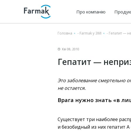
Про компанію
Продук
Головна
-
Farmak у ЗМІ
-
Гепатит — 
Кві 08, 2010
Гепатит — непри
Это заболевание смертельно оп
не остается.
Врага нужно знать «в ли
Существует три наиболее расп
и безобидный из них гепатит А