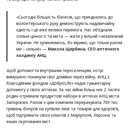
«Сьогодні більшість бізнесів, що приєднались до
волонтерського руху демонструють надзвичайну
єдність і це вже велика перемога. Нас об‘єднали
спільні цінності та мета — жити у вільній і незалежній
України. Не зупиняємось, бо віримо, що тільки разом
ми – сильні!» —
Микола Щербина, СЕО аптечного
холдингу АНЦ.
Щоб допомогти внутрішнім переселенцям, котрі
вимушено покинули свої домівки через війну, АНЦ з
благодійним фондом «ДоброLife» надає гуманітарну
допомогу у своїх аптеках. За час війни більш ніж 2 тисячі
родин отримали продуктові набори в аптеках АНЦ міста
Запоріжжя. Разом з цим компанія перерахувала 700 тис.
гривень бонусів на купівлю ліків та товарів для здоров’я,
щоб підтримати своїх клієнтів з Маріуполя, Херсона та
інших окупованих міст.