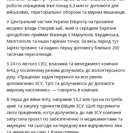
роботи опрацював вже понад 6,3 млн кг допомоги для
військових, територіальної оборони та мирних мешканців.
У Центральній частині України Епіцентр на прохання
місцевої влади створив хаб, який із середини березня
цілодобово приймає біженців з Маріуполя, Бердянська,
Мелітополя та інших гарячих точок. За весь період тут
зареєстровано та надано першу допомогу близько 200
тисячам переселенців.
З 24-го лютого СЕО, власники та менеджмент компанії
АНЦ у посиленому режимі долучились до волонтерського
руху. «Працюємо задля перемоги на всіх рівнях:
допомагаємо ЗСУ, ТрО та долучаємось до допомоги
мирному населенню», — говорять в компанії.
В перші дні війни АНЦ направив 13,2 млн грн на потреби
армії та закупку турнікетів бійцям ЗСУ. Щоб підтримати
своїх працівників, котрі долучились до лав ЗСУ компанія
запустила проєкт по забезпеченню їх медикаментами та
амуніцією. На сьогодні на передову вже відправлено ліки
та амуніцію на суму 1,8 млн гривень.