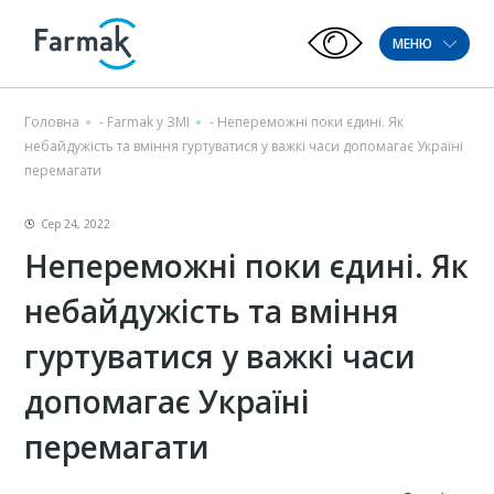
МЕНЮ
Головна
-
Farmak у ЗМІ
-
Непереможні поки єдині. Як
небайдужість та вміння гуртуватися у важкі часи допомагає Україні
перемагати
Сер 24, 2022
Непереможні поки єдині. Як
небайдужість та вміння
гуртуватися у важкі часи
допомагає Україні
перемагати