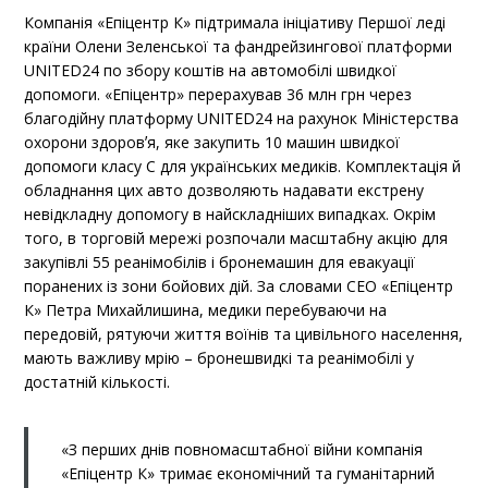
Компанія «Епіцентр К» підтримала ініціативу Першої леді
країни Олени Зеленської та фандрейзингової платформи
UNITED24 по збору коштів на автомобілі швидкої
допомоги. «Епіцентр» перерахував 36 млн грн через
благодійну платформу UNITED24 на рахунок Міністерства
охорони здоровʼя, яке закупить 10 машин швидкої
допомоги класу С для українських медиків. Комплектація й
обладнання цих авто дозволяють надавати екстрену
невідкладну допомогу в найскладніших випадках. Окрім
того, в торговій мережі розпочали масштабну акцію для
закупівлі 55 реанімобілів і бронемашин для евакуації
поранених із зони бойових дій. За словами СЕО «Епіцентр
К» Петра Михайлишина, медики перебуваючи на
передовій, рятуючи життя воїнів та цивільного населення,
мають важливу мрію – бронешвидкі та реанімобілі у
достатній кількості.
«З перших днів повномасштабної війни компанія
«Епіцентр К» тримає економічний та гуманітарний