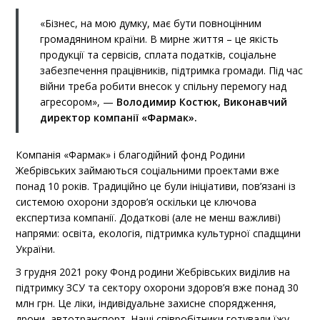
«Бізнес, на мою думку, має бути повноцінним
громадянином країни. В мирне життя – це якість
продукції та сервісів, сплата податків, соціальне
забезпечення працівників, підтримка громади. Під час
війни треба робити внесок у спільну перемогу над
агресором», —
Володимир Костюк, Виконавчий
директор компанії «Фармак».
Компанія «Фармак» і благодійний фонд Родини
Жебрівських займаються соціальними проектами вже
понад 10 років. Традиційно це були ініціативи, пов’язані із
системою охорони здоров’я оскільки це ключова
експертиза компанії. Додаткові (але не менш важливі)
напрями: освіта, екологія, підтримка культурної спадщини
України.
З грудня 2021 року Фонд родини Жебрівських виділив на
підтримку ЗСУ та сектору охорони здоров’я вже понад 30
млн грн. Це ліки, індивідуальне захисне спорядження,
дрони, автотранспорт. Наші співробітники готували їжу