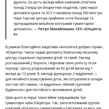
фронти. За шість місяців війни компанія сплатила
понад 3 млрд грн бюджетних податків, сума нашої
допомоги країні та ЗСУ становила понад 300 млн грн.
Наші торгові центри прийняли сотні біженців та
пропрацювали мільйони кілограмів гуманітарної
допомоги», —
Петро Михайлишин, СЕО «Епіцентр
К»
В рамках благодійної ініціативи «Ангелятка добрих справ»,
«Епіцентр» також надав допомогу Київському міському
центру соціальної підтримки дітей та сімей. Заклад
розташований у Ворзелі, і відновив свою роботу після
окупації. Центр розрахований на 60 дітей віком від 1
місяця до 12 років. В закладі функціонує 2 відділення —
для негайного влаштування діток, які потрапили в складні
життєві обставини, та відділення «Малий груповий
будиночок» для постійного проживання дітей.
Крім цього в перші тижні війни запрацювали три
гуманітарні хаби Епіцентра. Так, започаткований групою
компаній «Епіцентр» гуманітарний штаб Києва за весь час