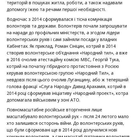
територій в пошуках житла, роботи, а також надавали
допомогу їжею та речами першої необхідності.
Водночас з 2014 сформувалася і тісна комунікація
волонтерів та держави. Волонтерів почали запрошувати
на наради до профільних міністерств, а згодом лідери
волонтерських рухів і самі зайняли посади у владних
Кабінетах. Як приклад, Роман Сініцин, котрий в 2014
створив волонтерське об’єднання «Народний тил», а вже
в 2016 очолив атестаційну комісію МВС, Георгій Тука,
котрий на початку гібридного протистояння з Росією
керував волонтерською групою «Народний Тил», а
невдовзі після цього очолив Луганщину, або ж теперішній
голова фракції «Слуга Народу» Давид Арахамія, котрий в
2014 році сформував ініціативу «Народний проект», котра
допомагала військовим у зоні АТО.
Повномасштабне російське вторгнення лише
масштабувало волонтерський рух – після 24 лютого мало
хто залишився осторонь війни. До волонтерських рухів,
що були сформовані ще в 2014 році долучилися нові
команди волонтерів, а сам масштаб підтримки волонтерів