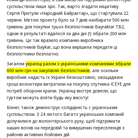
суспільством лише зріс. Так, варто згадати ініціативу
Сергія Притули «Народний Байрактар», що стартувала 22
червня. Метою проекту було за 7 днів назбирати 500 млн
гривень для покупки трьох безпілотників Bayraktar TB2,
однак в результаті вдалося за два дні (!) зібрати 200 млн
гривень. Це так вразило компанію-виробника
безпілотників Baykar, що вона вирішила передати ці
безпілотники безплатно.
Загалом
українці разом з українськими компаніями зібрали
600 млн грн на закупівлю безпілотників
, але оскільки
виробник надасть їх Україні безкоштовно, заощаджені
гроші волонтери витратили на покупку спутника ICEYE для
потреб оборони країни. Українці вкотре довели, що
гуртом можуть взяти будь-яку висоту!
Бізнес також демонструє солідарність с українським
суспільством. З 24 лютого багато українських компаній
долучилися до волонтерського руху, щоб підтримати
наших воїнів на передовій та вимушених переселенців з
районів активних бойових дій.