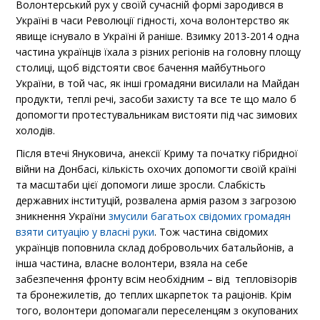
Волонтерський рух у своїй сучасній формі зародився в
Україні в часи Революції гідності, хоча волонтерство як
явище існувало в Україні й раніше. Взимку 2013-2014 одна
частина українців їхала з різних регіонів на головну площу
столиці, щоб відстояти своє бачення майбутнього
України, в той час, як інші громадяни висилали на Майдан
продукти, теплі речі, засоби захисту та все те що мало б
допомогти протестувальникам вистояти під час зимових
холодів.
Після втечі Януковича, анексії Криму та початку гібридної
війни на Донбасі, кількість охочих допомогти своїй країні
та масштаби цієї допомоги лише зросли. Слабкість
державних інституцій, розвалена армія разом з загрозою
зникнення України
змусили багатьох свідомих громадян
взяти ситуацію у власні руки
. Тож частина свідомих
українців поповнила склад добровольчих батальйонів, а
інша частина, власне волонтери, взяла на себе
забезпечення фронту всім необхідним – від тепловізорів
та бронежилетів, до теплих шкарпеток та раціонів. Крім
того, волонтери допомагали переселенцям з окупованих