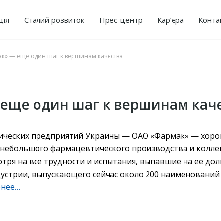
ція
Сталий розвиток
Прес-центр
Кар’єра
Конта
к» — еще один шаг к вершинам качества
еще один шаг к вершинам кач
ических предприятий Украины — ОАО «Фармак» — хоро
 с небольшого фармацевтического производства и колл
мотря на все трудности и испытания, выпавшие на ее до
устрии, выпускающего сейчас около 200 наименований 
бнее…