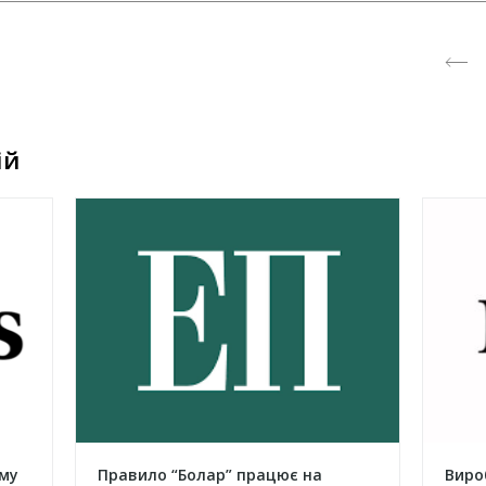
ій
му
Правило “Болар” працює на
Виро