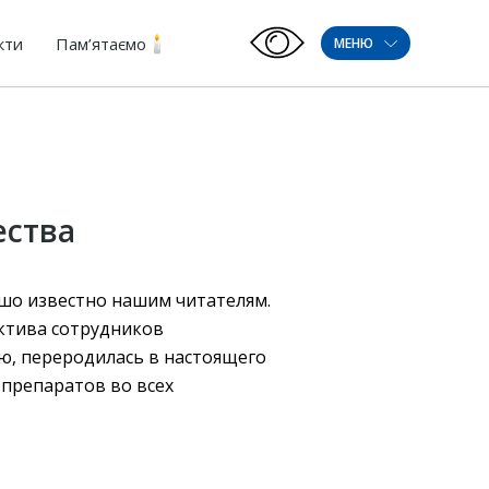
кти
Пам’ятаємо
МЕНЮ
ества
шо известно нашим читателям.
ектива сотрудников
лю, переродилась в настоящего
препаратов во всех