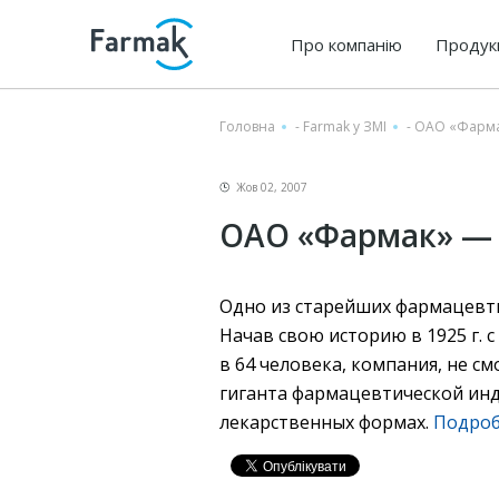
Про компанію
Продук
Головна
-
Farmak у ЗМІ
-
ОАО «Фарма
Жов 02, 2007
ОАО «Фармак» — 
Одно из старейших фармацевт
Начав свою историю в 1925 г.
в 64 человека, компания, не с
гиганта фармацевтической инд
лекарственных формах.
Подро