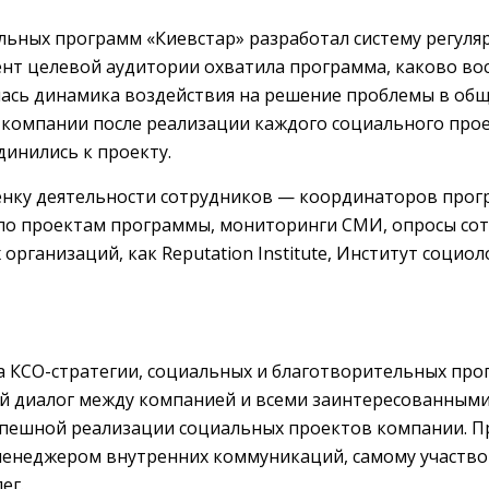
льных программ «Киевстар» разработал систему регуля
ент целевой аудитории охватила программа, каково в
ась динамика воздействия на решение проблемы в общ
 компании после реализации каждого социального прое
инились к проекту.
енку деятельности сотрудников — координаторов прог
по проектам программы, мониторинги СМИ, опросы сот
организаций, как Reputation Institute, Институт социо
а КСО-стратегии, социальных и благотворительных про
ый диалог между компанией и всеми заинтересованным
спешной реализации социальных проектов компании. 
менеджером внутренних коммуникаций, самому участво
ег.