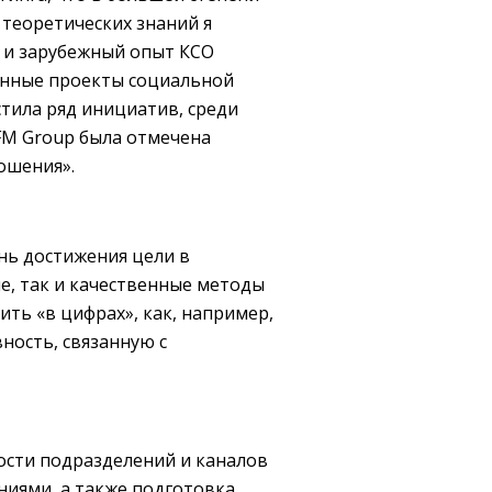
теоретических знаний я
й и зарубежный опыт КСО
енные проекты социальной
стила ряд инициатив, среди
FM Group была отмечена
ошения».
нь достижения цели в
е, так и качественные методы
ить «в цифрах», как, например,
ность, связанную с
ости подразделений и каналов
иями, а также подготовка