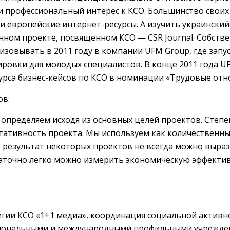
 профессиональный интерес к КСО. Большинство своих 
 и европейские интернет-ресурсы. А изучить украински
ном проекте, посвященном КСО — CSR Journal. Собств
изовывать в 2011 году в компании UFM Group, где запу
ровки для молодых специалистов. В конце 2011 года U
рса бизнес-кейсов по КСО в номинации «Трудовые отн
ов:
определяем исходя из основных целей проектов. Степе
тативность проекта. Мы используем как количественны
то результат некоторых проектов не всегда можно выраз
статочно легко можно измерить экономическую эффектив
егии КСО «1+1 медиа», координация социальной активн
циональными и международными профильными учрежден