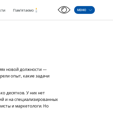
кти
Пам’ятаємо
МЕНЮ
иях новой должности —
рели опыт, какие задачи
о десятков. У них нет
ний и на специализированных
исты и маркетологи. Но