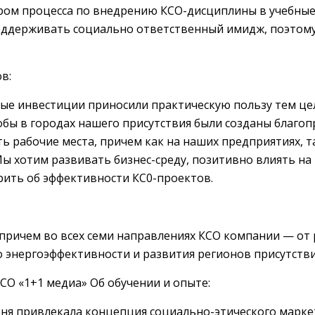
ром процесса по внедрению КСО-дисциплины в учебные
ддерживать социально ответственный имидж, поэтому 
в:
ные инвестиции приносили практическую пользу тем ц
бы в городах нашего присутствия были созданы благоп
ть рабочие места, причем как на наших предприятиях, та
Мы хотим развивать бизнес-среду, позитивно влиять на
рить об эффективности КС0-проектов.
 причем во всех семи направлениях КСО компании — от 
 энергоэффективности и развития регионов присутстви
СО «1+1 медиа» Об обучении и опыте:
еня привлекала концепция социально-этического марке