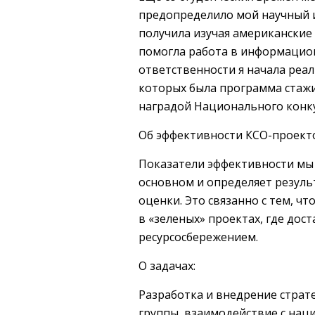
предопределило мой научный и
получила изучая американские
помогла работа в информацион
ответственности я начала реал
которых была программа стажи
наградой Национального конку
Об эффективности КСО-проект
Показатели эффективности мы 
основном и определяет резуль
оценки. Это связанно с тем, ч
в «зеленых» проектах, где до
ресурсосбережением.
О задачах:
Разработка и внедрение страт
группы, взаимодействие с на