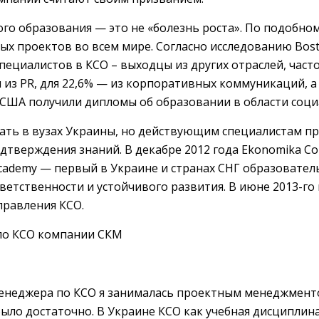
го образования — это не «болезнь роста». По подобно
 проектов во всем мире. Согласно исследованию Boston
 специалистов в КСО – выходцы из других отраслей, част
из PR, для 22,6% — из корпоративных коммуникаций, а 
США получили дипломы об образовании в области соци
чать в вузах Украины, но действующим специалистам п
одтверждения знаний. В декабре 2012 года Ekonomika C
cademy — первый в Украине и странах СНГ образовател
етственности и устойчивого развития. В июне 2013-го
правления КСО.
по КСО компании СКМ
енеджера по КСО я занималась проектным менеджменто
ыло достаточно. В Украине КСО как учебная дисциплина