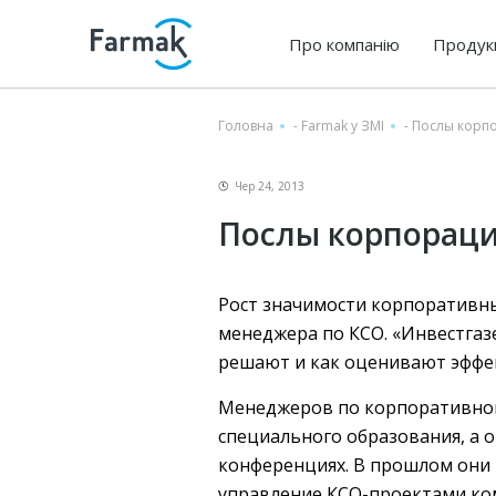
Про компанію
Продук
Головна
-
Farmak у ЗМІ
-
Послы корпо
Чер 24, 2013
Послы корпораци
Рост значимости корпоративн
менеджера по КСО. «Инвестгазе
решают и как оценивают эффе
Менеджеров по корпоративной 
специального образования, а 
конференциях. В прошлом они 
управление КСО-проектами ко