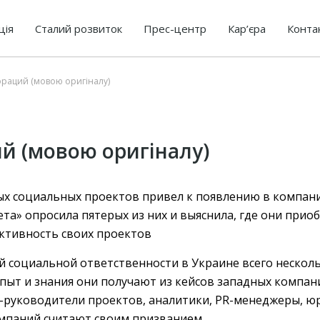
ція
Сталий розвиток
Прес-центр
Кар’єра
Конта
раций (мовою оригіналу)
й (мовою оригіналу)
ых социальных проектов привел к появлению в компан
та» опросила пятерых из них и выяснила, где они приоб
ктивность своих проектов
социальной ответственности в Украине всего нескольк
опыт и знания они получают из кейсов западных компа
-руководители проектов, аналитики, PR-менеджеры, юр
мпаний считают своим призванием.