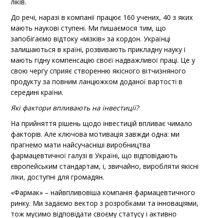
ліків.
До речі, наразі в компанії працює 160 учених, 40 з яких
мають наукові ступені. Ми пишаємося тим, що
запобігаємо відтоку «мізків» за кордон. Українці
залишаються в країні, розвивають прикладну науку і
мають гідну компенсацію своєї надважливої праці. Це у
свою чергу сприяє створенню якісного вітчизняного
продукту за повним ланцюжком доданої вартості в
середині країни.
Які фактори впливають на інвестиції?
На прийняття рішень щодо інвестицій впливає чимало
факторів. Але ключова мотивація завжди одна: ми
прагнемо мати найсучасніші виробництва
фармацевтичної галузі в Україні, що відповідають
європейським стандартам, і, звичайно, виробляти якісні
ліки, доступні для громадян.
«Фармак» – найвпливовіша компанія фармацев­тичного
ринку. Ми задаємо вектор з розробками та інноваціями,
тож мусимо відповідати своєму статусу і активно