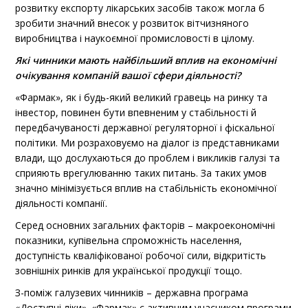
розвитку експорту лікарських засобів також могла б
зробити значний внесок у розвиток вітчизняного
виробництва і наукоємної промисловості в цілому.
Які чинники мають найбільший вплив на економічні
очікування компаній вашої сфери діяльності?
«Фармак», як і будь-який великий гравець на ринку та
інвестор, повинен бути впевненим у стабільності й
передбачуваності державної регуляторної і фіскальної
політики. Ми розраховуємо на діалог із представниками
влади, що дослухаються до проблем і викликів галузі та
сприяють врегулюванню таких питань. За таких умов
значно мінімізується вплив на стабільність економічної
діяльності компанії.
Серед основних загальних факторів – макроекономічні
показники, купівельна спроможність населення,
доступність кваліфікованої робочої сили, відкритість
зовнішніх ринків для української продукції тощо.
З-поміж галузевих чинників – державна програма
«Доступні ліки». «Фармак» є активним учасником програми