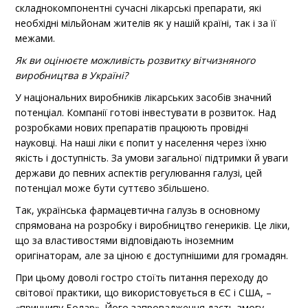
складнокомпонентні сучасні лікарські препарати, які
необхідні мільйонам жителів як у нашій країні, так і за її
межами.
Як ви оцінюєте можливість розвитку вітчизняного
виробництва в Україні?
У національних виробників лікарських засобів значний
потенціал. Компанії готові інвестувати в розвиток. Над
розробками нових препаратів працюють провідні
науковці. На наші ліки є попит у населення через їхню
якість і доступність. За умови загальної підтримки й уваги
держави до певних аспектів регулювання галузі, цей
потенціал може бути суттєво збільшено.
Так, українська фармацевтична галузь в основному
спрямована на розробку і виробництво генериків. Це ліки,
що за властивостями відповідають іноземним
оригінаторам, але за ціною є доступнішими для громадян.
При цьому доволі гостро стоїть питання переходу до
світової практики, що використовується в ЄС і США, –
«принципу Болар». Його запровадження дасть змогу