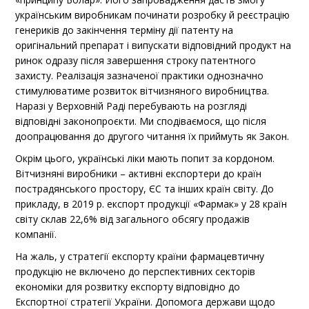
українським виробникам починати розробку й реєстрацію
генериків до закінчення терміну дії патенту на
оригінальний препарат і випускати відповідний продукт на
ринок одразу після завершення строку патентного
захисту. Реалізація зазначеної практики однозначно
стимулюватиме розвиток вітчизняного виробництва.
Наразі у Верховній Раді перебувають на розгляді
відповідні законопроєкти. Ми сподіваємося, що після
доопрацювання до другого читання їх приймуть як Закон.
Окрім цього, українські ліки мають попит за кордоном.
Вітчизняні виробники – активні експортери до країн
пострадянського простору, ЄС та інших країн світу. До
прикладу, в 2019 р. експорт продукції «Фармак» у 28 країн
світу склав 22,6% від загального обсягу продажів
компанії.
На жаль, у стратегії експорту країни фармацев­тичну
продукцію не включено до перспективних секторів
економіки для розвитку експорту відповідно до
Експортної стратегії України. Допомога держави щодо