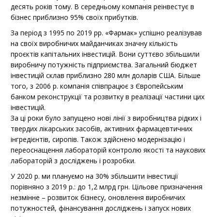
десять років тому. В середньому компанія реінвестує в
бізнес приблизно 95% своїх прибутків.
За період з 1995 по 2019 рр. «Фармак» успішно реалізував
на своїх виробничих майданчиках значну кількість
проєктів капітальних інвестицій. Вони суттєво збільшили
виробничу потужність підприємства. Загальний бюджет
інвестицій склав приблизно 280 млн доларів США. Більше
того, з 2006 р. компанія співпрацює з Європейським
банком реконструкції та розвитку в реалізації частини цих
інвестицій.
За ці роки було запущено нові лінії з виробництва рідких і
твердих лікарських засобів, активних фармацевтичних
інгредієнтів, сиропів. Також здійснено модернізацію і
переоснащення лабораторій контролю якості та наукових
лабораторій з дослі­джень і розробки.
У 2020 р. ми плануємо на 30% збільшити інвестиції
порівняно з 2019 р.: до 1,2 млрд грн. Цільове призначення
незмінне – розвиток бізнесу, оновлення виробничих
потужностей, фінансування досліджень і запуск нових