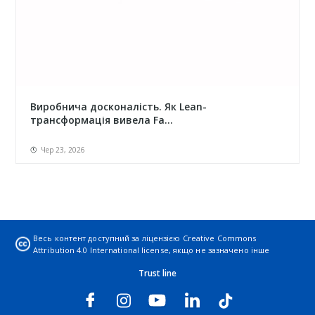
Виробнича досконалість. Як Lean-
трансформація вивела Fa...
Чер 23, 2026
Весь контент доступний за ліцензією
Creative Commons
Attribution 4.0 International license
, якщо не зазначено інше
Trust line