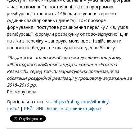
– частка компанії в постачанні ліків за програмою
реімбурсації становить 14% (для лікування серцево-
судинних захворювань і діабету). Тож прозоре
формування і поступове розширення переліку ліків, умов
реімбурсації, формули розрахунку оптово-відпускної ціни
на ліки з переліку – запорука можливості здійснювати
повноцінне бюджетне планування ведення бізнесу.
*За даними аналітичної системи дослідження ринку
«PharmXplorer»/«Фармстандарт» компанії «Proxima
Research» серед топ-20 маркетуючих організацій за
обсягами роздрібної реалізації у грошовому вираженні за
2018–2019 рр.
Розмову вела
Оригінальна стаття –
https://rating.zone/vitaminy-
rostu/
|
РЕЙТИНГ. Бізнес в офіційних цифрах