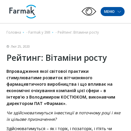
МЕНЮ
Головна
-
Farmak у ЗМІ
-
Рейтинг: Вітаміни росту
Лют 25, 2020
Рейтинг: Вітаміни росту
Впровадження якої світової практики
стимулюватиме розвиток вітчизняного
фармацевтичного виробництва і що впливає на
економічні очікування компаній цієї сфери – в
інтерв’ю з Володимиром КОСТЮКОМ, виконавчим
директором ПАТ «Фармак».
Чи здійснюватимуться інвестиції в поточному році і яке
їх цільове призначення?
Здійснюватимуться – як і торік, і позаторік, і п’ять чи