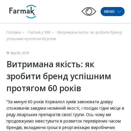
МЕНЮ
Головна
-
Farmak у ЗМІ
-
Витримана якість: як зробити бренд
успішним протягом 60 років
Бер 06, 2019
Витримана якість: як
зробити бренд успішним
протягом 60 років
“За минулі 60 років Корвалол зумів завоювати довіру
споживачів завдяки незмінній якості, і посідає гідне місце в
ряду лікарських препаратів своєї групи. Ось чому ми
продовжуємо інвестувати в розвиток перевірених часом
брендів, вкладаючи гроші в реорганізацію виробничих