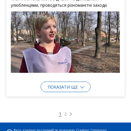
улюбленцями, проводяться різноманітні заходи.
Фармак_Толока_2019
ПОКАЗАТИ ЩЕ
1
2
Весь контент доступний за ліцензією
Creative Commons