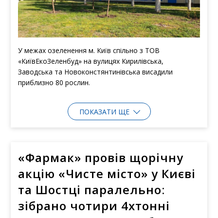
У межах озеленення м. Київ спільно з ТОВ
«КиївЕкоЗеленбуд» на вулицях Кирилівська,
Заводська та Новоконстянтинівська висадили
приблизно 80 рослин.
ПОКАЗАТИ ЩЕ
«Фармак» провів щорічну
акцію «Чисте місто» у Києві
та Шостці паралельно:
зібрано чотири 4хтонні