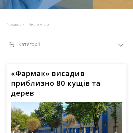
Головна
-
Чисте місто
Категорії
«Фармак» висадив
приблизно 80 кущів та
дерев