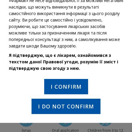
«Фармак» не несе відповідальності за можливі негативні
наслідки, що можуть виникнути в результаті
самостійного використання інформації з цього розділу
сайту. Ви робите це самостійно і усвідомлено,
розуміючи, що застосування лікарських засобів
можливе тільки за призначенням лікаря та після
попередньої консультації з ним, а самолікування може
завдати шкоди Вашому здоров’ю.
INN:
Enisamium iodide
Я підтверджую, що є лікарем, ознайомився з
текстом даної Правової угоди, розумію її зміст і
Amizonchik alleviates(facilitates) the course of influenza and
підтверджую свою згоду з нею.
ARVIs; reduces the harmful effects of viruses on the child’s
body and prevents the development of complications.
Amizonchik provides antiviral protection and robust immunity
I CONFIRM
for a long time.
Інформація про лікарські засоби, призначена
виключно для лікарів.
I DO NOT CONFIRM
Syrup
Oral application
Children from 3 to 12