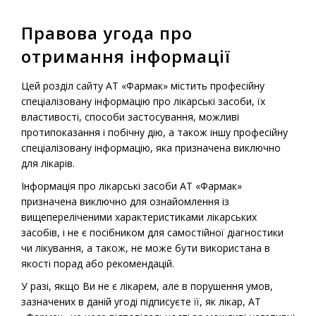
Правова угода про
MENU
отримання інформації
Home
-
Drugs
-
OTC medications
-
Amizonchik
Цей розділ сайту АТ «Фармак» містить професійну
спеціалізовану інформацію про лікарські засоби, їх
властивості, способи застосування, можливі
протипоказання і побічну дію, а також іншу професійну
OTC Medications
спеціалізовану інформацію, яка призначена виключно
Amizonchik
для лікарів.
Інформація про лікарські засоби АТ «Фармак»
призначена виключно для ознайомлення із
вищепереліченими характеристиками лікарських
засобів, і не є посібником для самостійної діагностики
чи лікування, а також, не може бути використана в
якості порад або рекомендацій.
У разі, якщо Ви не є лікарем, але в порушення умов,
зазначених в даній угоді підписуєте її, як лікар, АТ