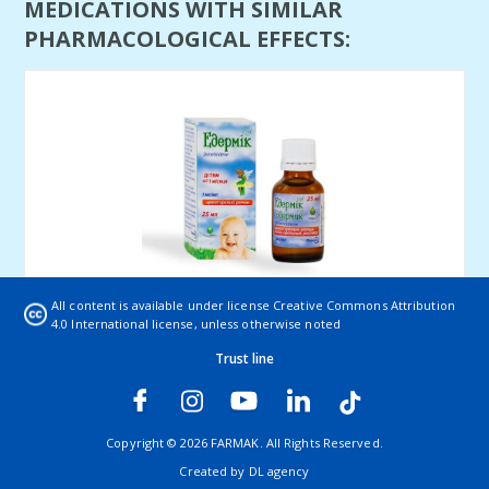
MEDICATIONS WITH SIMILAR
PHARMACOLOGICAL EFFECTS:
Edermik
All content is available under license
Creative Commons Attribution
4.0 International license
, unless otherwise noted
INDICATIONS TO APPLICATION: Symptomatic
Trust line
treatment of allergic diseases: urticaria, ...
Read more
Copyright © 2026 FARMAK. All Rights Reserved.
Created by
DL agency