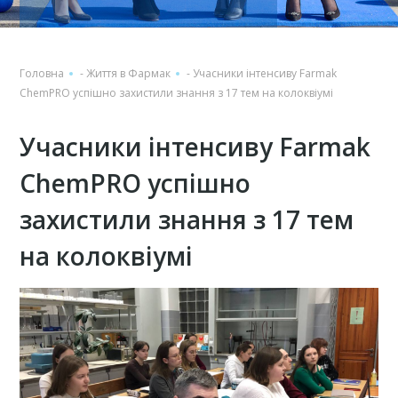
Головна
-
Життя в Фармак
-
Учасники інтенсиву Farmak
ChemPRO успішно захистили знання з 17 тем на колоквіумі
Учасники інтенсиву Farmak
ChemPRO успішно
захистили знання з 17 тем
на колоквіумі