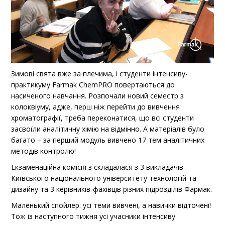
Зимові свята вже за плечима, і студенти інтенсиву-
практикуму Farmak ChemPRO повертаються до
насиченого навчання. Розпочали новий семестр з
колоквіуму, адже, перш ніж перейти до вивчення
хроматографії, треба переконатися, що всі студенти
засвоїли аналітичну хімію на відмінно. А матеріалів було
багато – за перший модуль вивчено 17 тем аналітичних
методів контролю!
Екзаменаційна комісія з складалася з 3 викладачів
Київського національного університету технологій та
дизайну та 3 керівників-фахівців різних підрозділів Фармак.
Маленький спойлер: усі теми вивчені, а навички відточені!
Тож із наступного тижня усі учасники інтенсиву