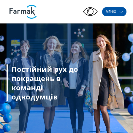
МЕНЮ
Постійний рух до
покращень в
команді
однодумців