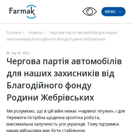
МЕНЮ
Головна
-
Новини
-
Чергова партія автомобілів для наших
захисників від Благодійного фонду Родини Жебрівських
Сер 18, 2022
Чергова партія автомобілів
для наших захисників від
Благодійного фонду
Родини Жебрівських
Ми розуміємо, що в цій війні немає «чарівної пігулки», і для
Перемоги потрібна щоденна кропітка робота,
максимальна залученість усіх українців. Тому підтримка
наших військових має бути стабільною.