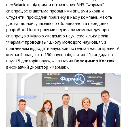
необхідність підтримки вітчизняних ВНЗ. “Фармак”
співпрацює із шістьма провідними вишами України.
Студенти, проходячи практику в нас у компанії, мають
доступ до найсучаснішого обладнання та передових
розробок. Цього року ми підписали меморандум про
співпрацю з Малою академією наук. Уже кілька років
“Фармак” проводить “Школу молодого науковця”, з
прагненням відродити науковий потенціал нашої країни. У
компанії працюють 150 науковців, з яких 40 кандидатів
наук і 5 докторів наук», – зазначив
Володимир Костюк
,
виконавчий директор «Фармак».