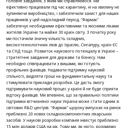
головне завдання, з яким ми справляємося. Ми
ефективно працювали під час карантину, ні на хвилину не
зупиняючи виробництво, і забезпечили захист для наших
працівників у цей надскладний період. “Фармак”
забезпечує необхідними ефективними та якісними ліками
жителів України та майже 30 країн світу. З початку року
ми постачили значну кількість складних,
високотехнологічних ліків до Ізраїлю, Сінгапуру, країн ЄС
та СНД тощо. Розвиток наукового потенціалу в Україні –
стратегічне завдання для держави та бізнесу. Нам
необхідно співпрацювати з вишами, які готують
профільних фахівців. Надавати підтримку науковій
спільноті, виділяти гроші на фундаментальну науку та
стимулювати прикладні розробки. Це дасть змогу
підтримувати науковий процес у країні й не буде сприяти
відтоку фахівців. Ми впевнені, що за правильної політики
підтримки вітчизняної науки Україна може стати одним зі
світових R&D центрів. “Фармак” щороку випускає на ринок
приблизно 20 нових складнокомпонентних лікарських
засобів. У наукові розробки компанія інвестує приблизно
15 млн доларів США на рік. Тому ми, як ніхто, розуміємо