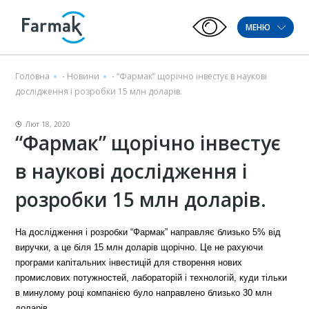
МЕНЮ
Головна
-
Новини
-
“Фармак” щорічно інвестує в наукові
дослідження і розробки 15 млн доларів.
Лют 18, 2020
“Фармак” щорічно інвестує
в наукові дослідження і
розробки 15 млн доларів.
На дослідження і розробки “Фармак” направляє близько 5% від
виручки, а це біля 15 млн доларів щорічно. Це не рахуючи
програми капітальних інвестицій для створення нових
промислових потужностей, лабораторій і технологій, куди тільки
в минулому році компанією було направлено близько 30 млн
доларів