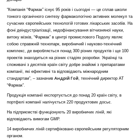
“Компанія “
Фармак
” існує 95 років і сьогодні — це сплав школи
тонкого органічного синтезу фармакологічно активних молекул та
сучасних європейських технологій готових лікарських засобів. На
фоні деіндустріалізації, недофінансування вітчизняної науки,
витоку мізків, “
Фармак
” в центрі промислового Подолу являє
собою справжній технопарк, виробничий і науково-технічний
комплекс, де виробляється понад 300 різних продуктів і ще 100
проектів знаходиться на різних стадіях розробки. Українці та
споживачі з десятків країн світу добре знайомі з препаратами
компанії, які ефективні та відповідають міжнародним
Андрій Гой
стандартам”, – зазначив
, технічний директор АТ
“Фармак”.
Продукція компанії експортується до понад 20 країн світу, в
портфелі компанії налічується 220 продуктових досьє.
На підприємстві функціонують 20 виробничих ліній, які
відповідають вимогам GMP.
14 виробничих ліній сертифіковано європейським регуляторним
органом.