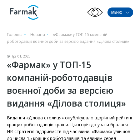
МЕНЮ
Головна
-
Новини
-
«Фармак» у ТОП-15 компаній-
роботодавців воєнної доби за версією видання «Ділова столиця»
Тра 01, 2023
«Фармак» у ТОП-15
компаній-роботодавців
воєнної доби за версією
видання «Ділова столиця»
Видання «Ділова столиця» опублікувало щорічний рейтинг
кращих роботодавців країни. Цьогоріч до уваги бралася
HR-стратегія підприємств під час війни. «Фармак» увійшов
до числа 15 кращих роботодавців та єдиним серед