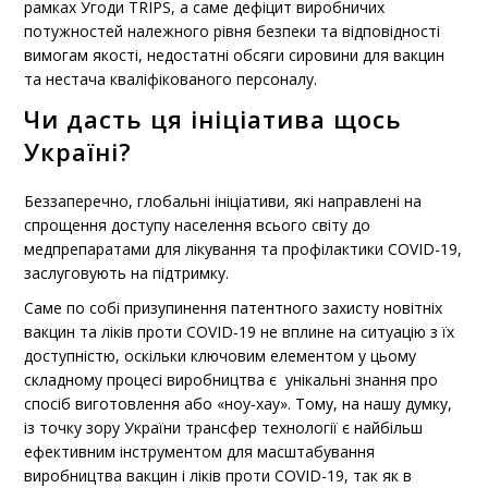
рамках Угоди TRIPS, а саме дефіцит виробничих
потужностей належного рівня безпеки та відповідності
вимогам якості, недостатні обсяги сировини для вакцин
та нестача кваліфікованого персоналу.
Чи дасть ця ініціатива щось
Україні?
Беззаперечно, глобальні ініціативи, які направлені на
спрощення доступу населення всього світу до
медпрепаратами для лікування та профілактики COVID-19,
заслуговують на підтримку.
Саме по собі призупинення патентного захисту новітніх
вакцин та ліків проти COVID-19 не вплине на ситуацію з їх
доступністю, оскільки ключовим елементом у цьому
складному процесі виробництва є унікальні знання про
спосіб виготовлення або «ноу-хау». Тому, на нашу думку,
із точку зору України трансфер технології є найбільш
ефективним інструментом для масштабування
виробництва вакцин і ліків проти COVID-19, так як в