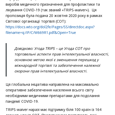
виробів медичного призначення для профілактики та
лікування COVID-19 (так званий «TRIPS-waiver»). Ця
пропозиція була подана 20 жовтня 2020 року в рамках
Світової організації торгівлі (СОТ):
https://docs.wto.org/dol2fe/Pages/SS/directdoc.aspx?
filename=q:/IP/C/W669R1.pdf&Open=True
Довідково: Угода
TRIPS – це Угода СОТ про
торговельні аспекти прав інтелектуальної власності,
основною метою якої є зменшення перешкод у
міжнародній торгівлі та забезпечення належної
охорони прав інтелектуальної власності.
Ця глобальна ініціатива направлена на максимально
оперативне забезпечення населення всього світу
необхідними медичними препаратами для подолання
пандемії COVID-19.
TRIPS-waiver наразі має підтримку біля 100 країн із 164