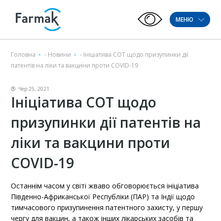
МЕНЮ
Головна
-
Новини
-
Ініціатива СОТ щодо призупинки дії
патентів на ліки та вакцини проти COVID-19
Чер 25, 2021
Ініціатива СОТ щодо
призупинки дії патентів на
ліки та вакцини проти
COVID-19
Останнім часом у світі жваво обговорюється ініціатива
Південно-Африканської Республіки (ПАР) та Індії щодо
тимчасового призупинення патентного захисту, у першу
чергу для вакцин, а також інших лікарських засобів та