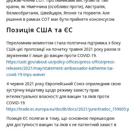
держав-членів СОТ. Противниками виступають такі
країни, як Німеччина (особливо проти), Австралія,
Великобританія, Швейцарія, Японія та Норвегія. Але
рішення в рамках СОТ має бути прийняте консенсусом.
Позиція США та ЄС
Переломним моментом стала політична підтримка з боку
США цієї пропозиції на початку травня 2021 року разом із
звуженням її лише до вакцин проти COVID-19.
https://ustr.gov/about-us/policy-offices/press-office/press-
releases/2021/may/statement-ambassador-katherine-tai-
covid-19-trips-waiver
4 червня 2021 року Європейський Союз оприлюднив свою
зустрічну ініціативу щодо режиму захисту прав
інтелектуальної власності для вакцин та ліків проти
COVID-19.
https://trade.ec.europa.eu/doclib/docs/2021/june/tradoc_159605.
Позиція ЄС полягає в тому, що основною перешкодою
для доступності вакцин та ліків є не патентний захист в