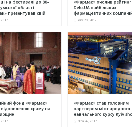
ці на фестивалі до 80-
«Фармак» очолив рейтинг
Сумської області
Delo.UA найбільших
к» презентував свій
фармацевтичних компані
України за рі...
, 2017
Лис 20, 2017
ійний фонд «Фармак»
«Фармак» став головним
 відновленню храму на
партнером міжнародного
ирщині
навчального курсу Kyiv sho
co...
, 2017
Жов 26, 2017