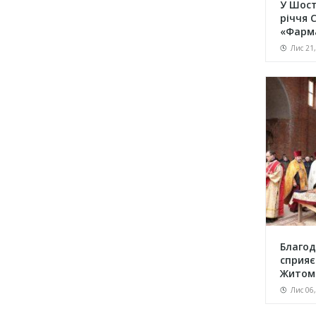
У Шост
річчя 
«Фарма
зав...
Лис 21
Благод
сприяє
Житом
Лис 06