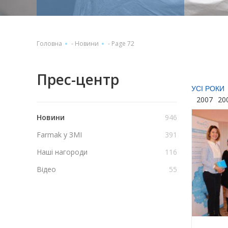
Головна
-
Новини
-
Page 72
Прес-центр
УСІ РОКИ
2007
20
Новини
946
Farmak у ЗМІ
391
Наші нагороди
116
Відео
55