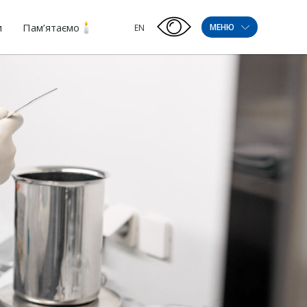
и
Пам’ятаємо
МЕНЮ
EN