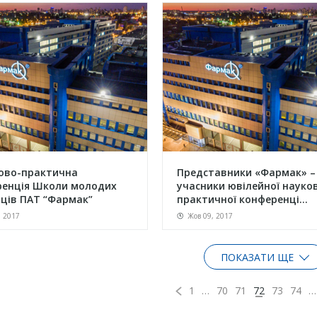
ово-практична
Представники «Фармак» –
ренція Школи молодих
учасники ювілейної науко
ців ПАТ “Фармак”
практичної конференці...
, 2017
Жов 09, 2017
ПОКАЗАТИ ЩЕ
1
…
70
71
72
73
74
…