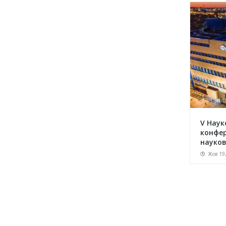
V Наук
конфе
науков
Жов 19