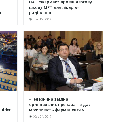
ПАТ «Фармак» провів чергову
школу МРТ для лікарів-
й
радіологів
Лис 15, 2017
«Генерична заміна
оригінальних препаратів дає
ulder
можливість фармацевтам
відпускати ...
Жов 24, 2017