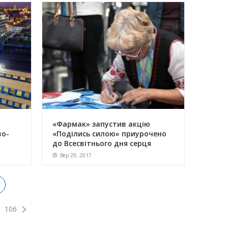
«Фармак» запустив акцію
во-
«Поділись силою» приурочено
до Всесвітнього дня серця
Вер 29, 2017
106